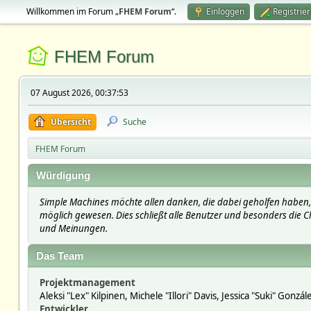
Willkommen im Forum „
FHEM Forum
“.
Einloggen
Registrie
FHEM Forum
07 August 2026, 00:37:53
Übersicht
Suche
FHEM Forum
Würdigung
Simple Machines möchte allen danken, die dabei geholfen haben, 
möglich gewesen. Dies schließt alle Benutzer und besonders die Ch
und Meinungen.
Das Team
Projektmanagement
Aleksi "Lex" Kilpinen, Michele "Illori" Davis, Jessica "Suki" Gonzá
Entwickler