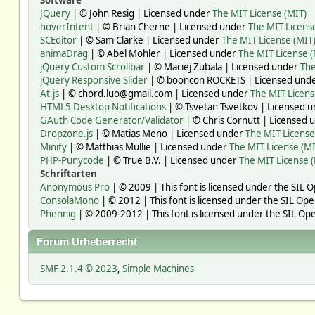
Software
JQuery
| © John Resig | Licensed under
The MIT License (MIT)
hoverIntent
| © Brian Cherne | Licensed under
The MIT Licens
SCEditor
| © Sam Clarke | Licensed under
The MIT License (MIT
animaDrag
| © Abel Mohler | Licensed under
The MIT License (
jQuery Custom Scrollbar
| © Maciej Zubala | Licensed under
The
jQuery Responsive Slider
| © booncon ROCKETS | Licensed und
At.js
| © chord.luo@gmail.com | Licensed under
The MIT Licens
HTML5 Desktop Notifications
| © Tsvetan Tsvetkov | Licensed 
GAuth Code Generator/Validator
| © Chris Cornutt | Licensed
Dropzone.js
| © Matias Meno | Licensed under
The MIT License
Minify
| © Matthias Mullie | Licensed under
The MIT License (MI
PHP-Punycode
| © True B.V. | Licensed under
The MIT License 
Schriftarten
Anonymous Pro
| © 2009 | This font is licensed under the SIL 
ConsolaMono
| © 2012 | This font is licensed under the SIL Ope
Phennig
| © 2009-2012 | This font is licensed under the SIL Ope
Forum Urheberrecht
SMF 2.1.4 © 2023
,
Simple Machines