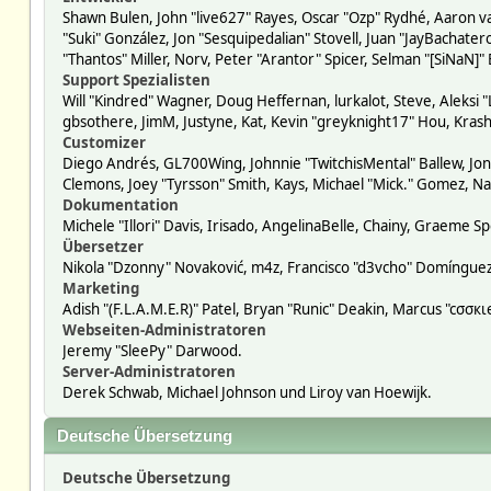
Shawn Bulen, John "live627" Rayes, Oscar "Ozp" Rydhé, Aaron va
"Suki" González, Jon "Sesquipedalian" Stovell, Juan "JayBacha
"Thantos" Miller, Norv, Peter "Arantor" Spicer, Selman "[SiNaN]"
Support Spezialisten
Will "Kindred" Wagner, Doug Heffernan, lurkalot, Steve, Aleksi 
gbsothere, JimM, Justyne, Kat, Kevin "greyknight17" Hou, Krash
Customizer
Diego Andrés, GL700Wing, Johnnie "TwitchisMental" Ballew, Jon
Clemons, Joey "Tyrsson" Smith, Kays, Michael "Mick." Gomez, Na
Dokumentation
Michele "Illori" Davis, Irisado, AngelinaBelle, Chainy, Graeme
Übersetzer
Nikola "Dzonny" Novaković, m4z, Francisco "d3vcho" Domíngue
Marketing
Adish "(F.L.A.M.E.R)" Patel, Bryan "Runic" Deakin, Marcus "cσσ
Webseiten-Administratoren
Jeremy "SleePy" Darwood.
Server-Administratoren
Derek Schwab, Michael Johnson und Liroy van Hoewijk.
Deutsche Übersetzung
Deutsche Übersetzung