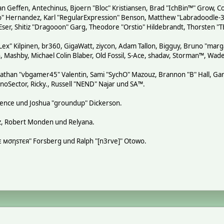
n Geffen, Antechinus, Bjoern "Bloc" Kristiansen, Brad "IchBin™" Grow, Co
tero" Hernandez, Karl "RegularExpression" Benson, Matthew "Labradoodle
 Eser, Shitiz "Dragooon" Garg, Theodore "Orstio" Hildebrandt, Thorsten "T
"Lex" Kilpinen, br360, GigaWatt, ziycon, Adam Tallon, Bigguy, Bruno "mar
, Mashby, Michael Colin Blaber, Old Fossil, S-Ace, shadav, Storman™, Wa
athan "vbgamer45" Valentin, Sami "SychO" Mazouz, Brannon "B" Hall, Gar
noSector, Ricky., Russell "NEND" Najar und SA™.
 Spence und Joshua "groundup" Dickerson.
z, Robert Monden und Relyana.
кιє мσηѕтєя" Forsberg und Ralph "[n3rve]" Otowo.