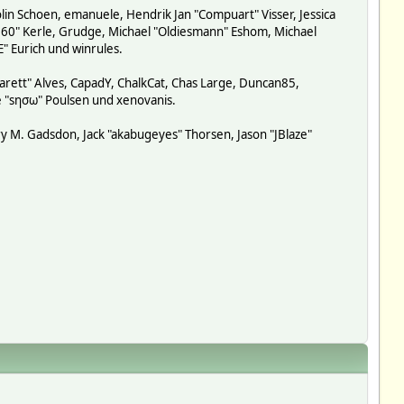
lin Schoen, emanuele, Hendrik Jan "Compuart" Visser, Jessica
-360" Kerle, Grudge, Michael "Oldiesmann" Eshom, Michael
E" Eurich und winrules.
garett" Alves, CapadY, ChalkCat, Chas Large, Duncan85,
de "sησω" Poulsen und xenovanis.
y M. Gadsdon, Jack "akabugeyes" Thorsen, Jason "JBlaze"