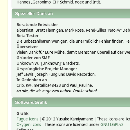
Hannes „Geronimo_CH“ Schmid, noex und Intit.
Spezieller Dank an
Beratende Entwickler
albertlast, Brett Flannigan, Mark Rose, René-Gilles "Nao 尚" Deb
Beta-Tester
Die unbezahlbaren Wenigen, die unermüdlich Fehler finden, F
Übersetzer
Vielen Dank für Eure Mühe, damit Menschen überall auf der W
Gründer von SMF
Unknown W. "[Unknown]" Brackets.
Ursprüngliche Projekt Manager
Jeff Lewis, Joseph Fung und David Recordon.
In Gedenken an
Crip, K@, metallica48423 und Paul_Pauline.
An alle, die wir vergessen haben: Danke schön!
Software/Grafik
Grafik
Fugue Icons
| © 2012 Yusuke Kamiyamane | These icons are lic
Oxygen Icons
| These icons are licensed under
GNU LGPLv3