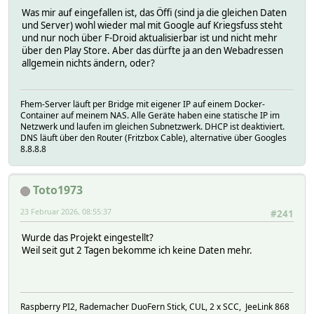
Was mir auf eingefallen ist, das Öffi (sind ja die gleichen Daten
und Server) wohl wieder mal mit Google auf Kriegsfuss steht
und nur noch über F-Droid aktualisierbar ist und nicht mehr
über den Play Store. Aber das dürfte ja an den Webadressen
allgemein nichts ändern, oder?
Fhem-Server läuft per Bridge mit eigener IP auf einem Docker-
Container auf meinem NAS. Alle Geräte haben eine statische IP im
Netzwerk und laufen im gleichen Subnetzwerk. DHCP ist deaktiviert.
DNS läuft über den Router (Fritzbox Cable), alternative über Googles
8.8.8.8
Toto1973
23 Februar 2026, 08:55:37
#241
Wurde das Projekt eingestellt?
Weil seit gut 2 Tagen bekomme ich keine Daten mehr.
Raspberry PI2, Rademacher DuoFern Stick, CUL, 2 x SCC, JeeLink 868