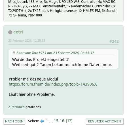
Mhz, JeeLink 433 Mhz, 3x Magic UFO LED WiFi Controller, 4x MAX BC-
RT-TRX-CyG, 2x MAX Fensterkontakt, 5x Rademacher Gurtwickler, 6x
TX29DTH-it, 2x TX25-it als Helligkeitssensor, 1X HM-ES-PM, 6x Sonoff,
7x G-Homa, PIR-1000
cetri
23 Februar 2026, 12:25:33
#242
Zitat von: Toto1973 am 23 Februar 2026, 08:55:37
Wurde das Projekt eingestellt?
Weil seit gut 2 Tagen bekomme ich keine Daten mehr.
Probier mal das neue Modul
https://forum.fhem.de/index.php?topic=143906.0
Läuft hier ohne Probleme.
2 Personen
gefällt das.
1
...
15
16
Seiten
17
NACH OBEN
BENUTZER-AKTIONEN