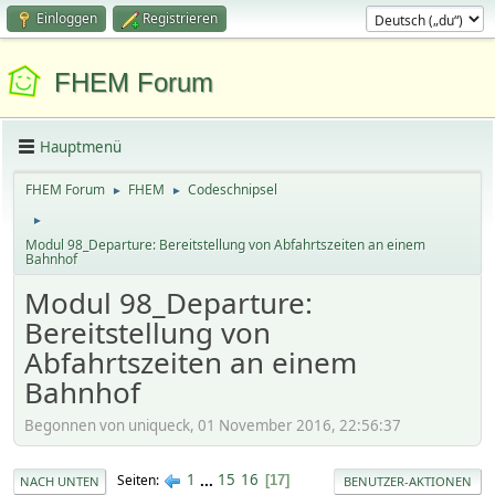
Einloggen
Registrieren
FHEM Forum
Hauptmenü
FHEM Forum
FHEM
Codeschnipsel
►
►
►
Modul 98_Departure: Bereitstellung von Abfahrtszeiten an einem
Bahnhof
Modul 98_Departure:
Bereitstellung von
Abfahrtszeiten an einem
Bahnhof
Begonnen von uniqueck, 01 November 2016, 22:56:37
1
...
15
16
Seiten
17
NACH UNTEN
BENUTZER-AKTIONEN