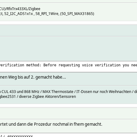
CU)/RfxTrx433XL/Zigbee
t, 52_I2C_ADS1x1x , 58_RPI_1Wire, (50_SPI_MAX31865)
verification method: Before requesting voice verification you ne
nen Weg bis auf 2. gemacht habe...
 CUL 433 und 868 MHz / MAX Thermostate / IT-Dosen nur noch Weihnachten / dive
gbee2531 / diverse Zigbee Aktoren/Sensoren
startet und dann die Prozedur nochmal in fhem gemacht.
al/_49XXXXXXXXXX