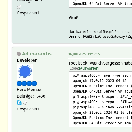
OpenJDK 64-Bit Server VM (bu
Gespeichert
Gruß
Hardware: Fhem auf Raspi3 / selbtsbau
Dimmer, RGB2 / LaCrosseGateway / Zi
Adimarantis
16 Juli 2025, 19:19:55
Developer
root ist ok. Was ich vergessen hab
Code
Auswählen
pi@raspi400:~ java --version
openjdk 17.0.15 2025-04-15
OpenJDK Runtime Environment 
Hero Member
OpenJDK 64-Bit Server VM (bu
Beiträge: 1.436
pi@raspi400:~ $ export JAVA_
pi@raspi400:~ $ export PATH=
pi@raspi400:~ $ java --versi
Gespeichert
openjdk 21.0.2 2024-01-16 LT
OpenJDK Runtime Environment 
OpenJDK 64-Bit Server VM Tem