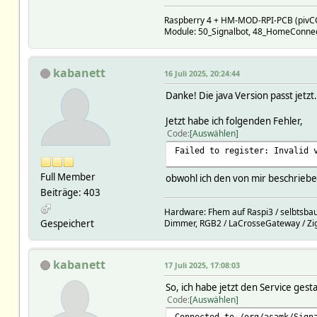
Raspberry 4 + HM-MOD-RPI-PCB (pivC
Module: 50_Signalbot, 48_HomeConnec
kabanett
16 Juli 2025, 20:24:44
Danke! Die java Version passt jetzt.
Jetzt habe ich folgenden Fehler,
Code
Auswählen
Failed to register: Invalid 
Full Member
obwohl ich den von mir beschriebe
Beiträge: 403
Hardware: Fhem auf Raspi3 / selbtsbau
Gespeichert
Dimmer, RGB2 / LaCrosseGateway / Zi
kabanett
17 Juli 2025, 17:08:03
So, ich habe jetzt den Service ge
Code
Auswählen
Connected to /org/asamk/Sign