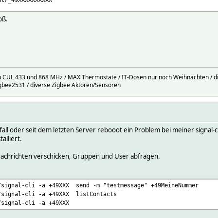
oß.
 CUL 433 und 868 MHz / MAX Thermostate / IT-Dosen nur noch Weihnachten / dive
gbee2531 / diverse Zigbee Aktoren/Sensoren
all oder seit dem letzten Server rebooot ein Problem bei meiner signal-cli
alliert.
r Nachrichten verschicken, Gruppen und User abfragen.
/signal-cli -a +49XXX send -m "testmessage" +49MeineNummer
/signal-cli -a +49XXX listContacts
/signal-cli -a +49XXX