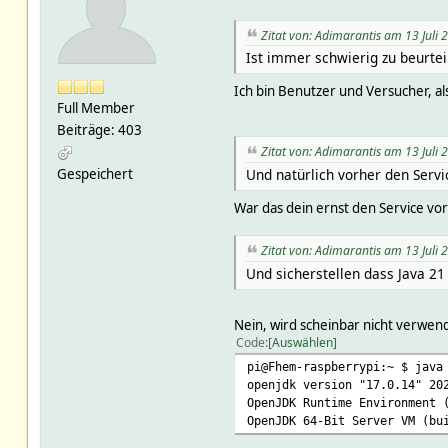
Zitat von: Adimarantis am 13 Juli 
Ist immer schwierig zu beurtei
Ich bin Benutzer und Versucher, a
Full Member
Beiträge: 403
Zitat von: Adimarantis am 13 Juli 
Gespeichert
Und natürlich vorher den Servi
War das dein ernst den Service vorh
Zitat von: Adimarantis am 13 Juli 
Und sicherstellen dass Java 2
Nein, wird scheinbar nicht verwen
Code
Auswählen
pi@Fhem-raspberrypi:~ $ java
openjdk version "17.0.14" 20
OpenJDK Runtime Environment 
OpenJDK 64-Bit Server VM (bu