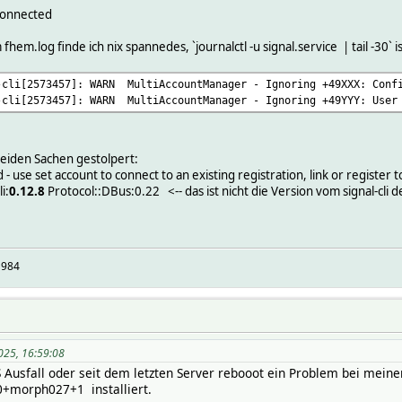
sconnected
 fhem.log finde ich nix spannedes, `journalctl -u signal.service | tail -30` i
-cli[2573457]: WARN MultiAccountManager - Ignoring +49XXX: Confi
-cli[2573457]: WARN MultiAccountManager - Ignoring +49YYY: User 
eiden Sachen gestolpert:
 - use set account to connect to an existing registration, link or register 
i:
0.12.8
Protocol::DBus:0.22 <-- das ist nicht die Version vom signal-cli d
1984
025, 16:59:08
Ausfall oder seit dem letzten Server rebooot ein Problem bei meiner s
20+morph027+1 installiert.