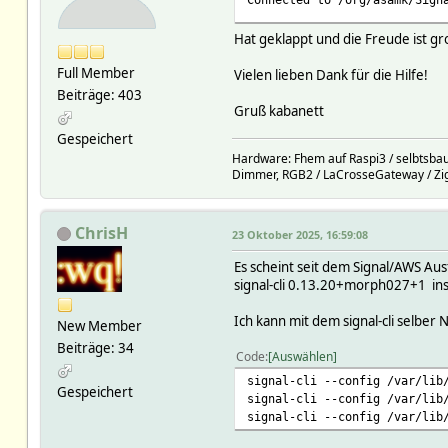
Hat geklappt und die Freude ist gr
Full Member
Vielen lieben Dank für die Hilfe!
Beiträge: 403
Gruß kabanett
Gespeichert
Hardware: Fhem auf Raspi3 / selbtsbau
Dimmer, RGB2 / LaCrosseGateway / Zi
ChrisH
23 Oktober 2025, 16:59:08
Es scheint seit dem Signal/AWS Ausf
signal-cli 0.13.20+morph027+1 inst
Ich kann mit dem signal-cli selbe
New Member
Beiträge: 34
Code
Auswählen
signal-cli --config /var/lib
Gespeichert
signal-cli --config /var/lib
signal-cli --config /var/lib