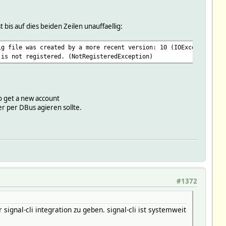
st bis auf dies beiden Zeilen unauffaellig:
g file was created by a more recent version: 10 (IOException)
is not registered. (NotRegisteredException)
to get a new account
er per DBus agieren sollte.
#1372
ignal-cli integration zu geben. signal-cli ist systemweit