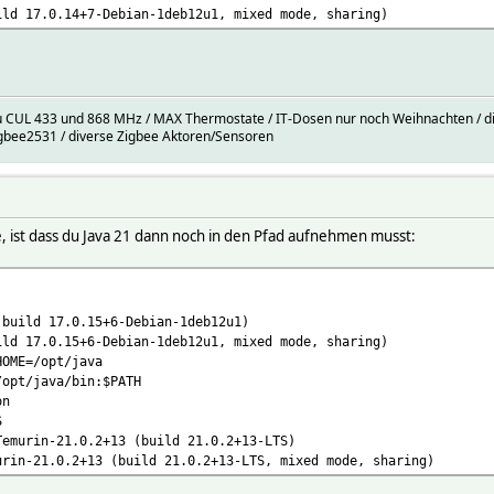
ild 17.0.14+7-Debian-1deb12u1, mixed mode, sharing)
 CUL 433 und 868 MHz / MAX Thermostate / IT-Dosen nur noch Weihnachten / dive
gbee2531 / diverse Zigbee Aktoren/Sensoren
e, ist dass du Java 21 dann noch in den Pfad aufnehmen musst:
(build 17.0.15+6-Debian-1deb12u1)
ild 17.0.15+6-Debian-1deb12u1, mixed mode, sharing)
HOME=/opt/java
/opt/java/bin:$PATH
on
S
Temurin-21.0.2+13 (build 21.0.2+13-LTS)
urin-21.0.2+13 (build 21.0.2+13-LTS, mixed mode, sharing)