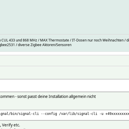
 CUL 433 und 868 MHz / MAX Thermostate / IT-Dosen nur noch Weihnachten / dive
gbee2531 / diverse Zigbee Aktoren/Sensoren
 kommen - sonst passt deine Installation allgemein nicht
ignal/bin/signal-cli --config /var/lib/signal-cli -u +49xxxxxxxx
 Verify etc.