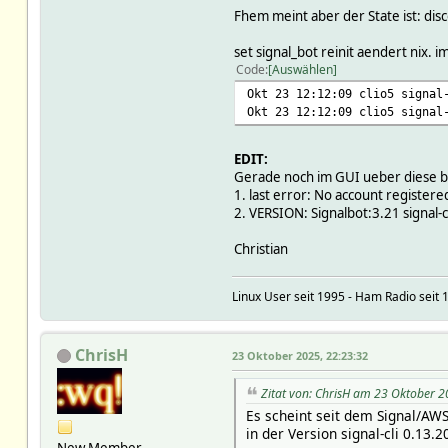
Fhem meint aber der State ist: di
set signal_bot reinit aendert nix. im
Code
Auswählen
Okt 23 12:12:09 clio5 signal
Okt 23 12:12:09 clio5 signal
EDIT:
Gerade noch im GUI ueber diese b
1. last error: No account registered
2. VERSION: Signalbot:3.21 signal-cl
Christian
Linux User seit 1995 - Ham Radio seit 
ChrisH
23 Oktober 2025, 22:23:32
Zitat von: ChrisH am 23 Oktober 2
Es scheint seit dem Signal/AWS 
in der Version signal-cli 0.13.
New Member