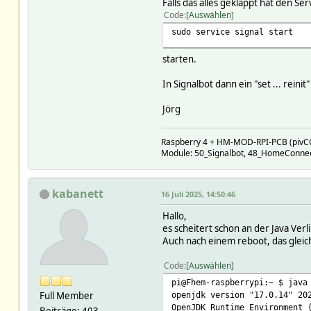
Falls das alles geklappt hat den Se
Code
Auswählen
sudo service signal start
starten.
In Signalbot dann ein "set ... rein
Jörg
Raspberry 4 + HM-MOD-RPI-PCB (pivC
Module: 50_Signalbot, 48_HomeConnec
kabanett
16 Juli 2025, 14:50:46
Hallo,
es scheitert schon an der Java Verli
Auch nach einem reboot, das gleic
Code
Auswählen
pi@Fhem-raspberrypi:~ $ java
Full Member
openjdk version "17.0.14" 20
OpenJDK Runtime Environment 
Beiträge: 403