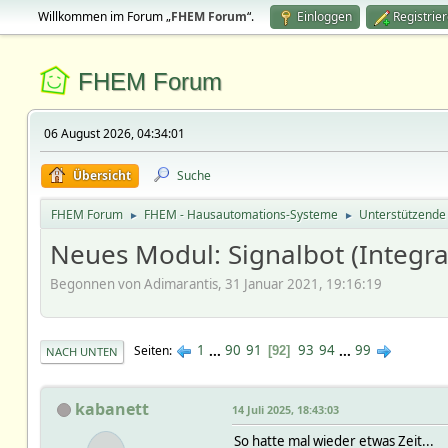
Willkommen im Forum „
FHEM Forum
“.
Einloggen
Registrie
FHEM Forum
06 August 2026, 04:34:01
Übersicht
Suche
FHEM Forum
FHEM - Hausautomations-Systeme
Unterstützende
►
►
Neues Modul: Signalbot (Integrat
Begonnen von Adimarantis, 31 Januar 2021, 19:16:19
1
...
90
91
93
94
...
99
Seiten
92
NACH UNTEN
kabanett
14 Juli 2025, 18:43:03
So hatte mal wieder etwas Zeit...