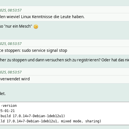
2025, 08:53:57
len wieviel Linux Kenntnisse die Leute haben.
lso "nur ein Mesch"
2025, 08:53:57
ce stoppen: sudo service signal stop
er zu stoppen und dann versuchen sich zu registrieren? Oder hat das nicht
2025, 08:53:57
1 verwendet wird
det.
 -version
25-01-21
(build 17.0.14+7-Debian-1deb12u1)
ild 17.0.14+7-Debian-1deb12u1, mixed mode, sharing)