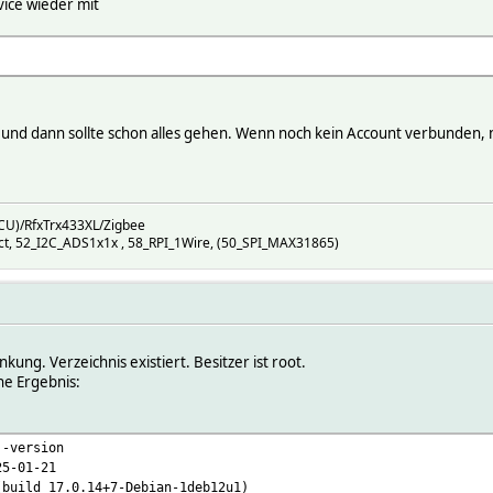
rvice wieder mit
it" und dann sollte schon alles gehen. Wenn noch kein Account verbunden, 
CU)/RfxTrx433XL/Zigbee
t, 52_I2C_ADS1x1x , 58_RPI_1Wire, (50_SPI_MAX31865)
nkung. Verzeichnis existiert. Besitzer ist root.
he Ergebnis:
 -version
25-01-21
(build 17.0.14+7-Debian-1deb12u1)