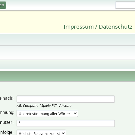
ren
Impressum / Datenschutz
e nach:
z.B.
Computer "Spiele PC" -Absturz
immung:
nutzer:
nfolge: