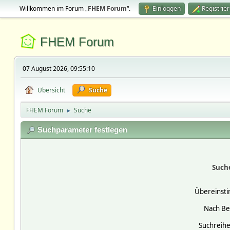
Willkommen im Forum „
FHEM Forum
“.
Einloggen
Registrie
FHEM Forum
07 August 2026, 09:55:10
Übersicht
Suche
FHEM Forum
Suche
►
Suchparameter festlegen
Such
Übereinst
Nach Be
Suchreihe