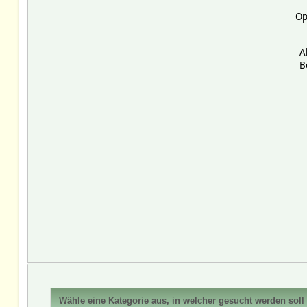
Op
A
B
Wähle eine Kategorie aus, in welcher gesucht werden soll