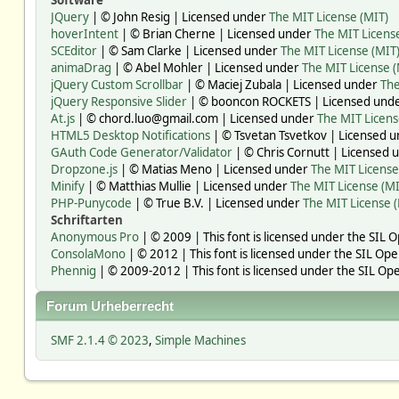
Software
JQuery
| © John Resig | Licensed under
The MIT License (MIT)
hoverIntent
| © Brian Cherne | Licensed under
The MIT Licens
SCEditor
| © Sam Clarke | Licensed under
The MIT License (MIT
animaDrag
| © Abel Mohler | Licensed under
The MIT License (
jQuery Custom Scrollbar
| © Maciej Zubala | Licensed under
The
jQuery Responsive Slider
| © booncon ROCKETS | Licensed und
At.js
| © chord.luo@gmail.com | Licensed under
The MIT Licens
HTML5 Desktop Notifications
| © Tsvetan Tsvetkov | Licensed 
GAuth Code Generator/Validator
| © Chris Cornutt | Licensed
Dropzone.js
| © Matias Meno | Licensed under
The MIT License
Minify
| © Matthias Mullie | Licensed under
The MIT License (MI
PHP-Punycode
| © True B.V. | Licensed under
The MIT License 
Schriftarten
Anonymous Pro
| © 2009 | This font is licensed under the SIL 
ConsolaMono
| © 2012 | This font is licensed under the SIL Ope
Phennig
| © 2009-2012 | This font is licensed under the SIL Ope
Forum Urheberrecht
SMF 2.1.4 © 2023
,
Simple Machines