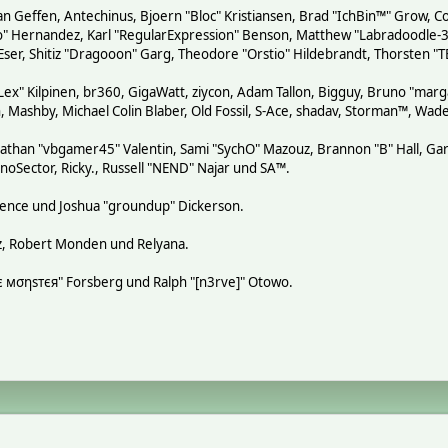
n Geffen, Antechinus, Bjoern "Bloc" Kristiansen, Brad "IchBin™" Grow, Co
tero" Hernandez, Karl "RegularExpression" Benson, Matthew "Labradoodle
 Eser, Shitiz "Dragooon" Garg, Theodore "Orstio" Hildebrandt, Thorsten "T
"Lex" Kilpinen, br360, GigaWatt, ziycon, Adam Tallon, Bigguy, Bruno "mar
, Mashby, Michael Colin Blaber, Old Fossil, S-Ace, shadav, Storman™, Wa
athan "vbgamer45" Valentin, Sami "SychO" Mazouz, Brannon "B" Hall, Gar
noSector, Ricky., Russell "NEND" Najar und SA™.
 Spence und Joshua "groundup" Dickerson.
z, Robert Monden und Relyana.
кιє мσηѕтєя" Forsberg und Ralph "[n3rve]" Otowo.