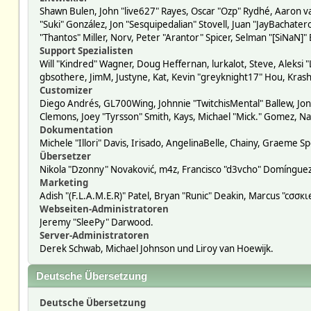
Shawn Bulen, John "live627" Rayes, Oscar "Ozp" Rydhé, Aaron va
"Suki" González, Jon "Sesquipedalian" Stovell, Juan "JayBacha
"Thantos" Miller, Norv, Peter "Arantor" Spicer, Selman "[SiNaN]"
Support Spezialisten
Will "Kindred" Wagner, Doug Heffernan, lurkalot, Steve, Aleksi 
gbsothere, JimM, Justyne, Kat, Kevin "greyknight17" Hou, Krash
Customizer
Diego Andrés, GL700Wing, Johnnie "TwitchisMental" Ballew, Jon
Clemons, Joey "Tyrsson" Smith, Kays, Michael "Mick." Gomez, Na
Dokumentation
Michele "Illori" Davis, Irisado, AngelinaBelle, Chainy, Graeme
Übersetzer
Nikola "Dzonny" Novaković, m4z, Francisco "d3vcho" Domíngue
Marketing
Adish "(F.L.A.M.E.R)" Patel, Bryan "Runic" Deakin, Marcus "cσσ
Webseiten-Administratoren
Jeremy "SleePy" Darwood.
Server-Administratoren
Derek Schwab, Michael Johnson und Liroy van Hoewijk.
Deutsche Übersetzung
Deutsche Übersetzung