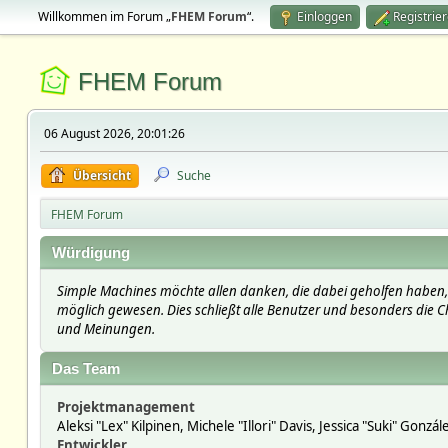
Willkommen im Forum „
FHEM Forum
“.
Einloggen
Registrie
FHEM Forum
06 August 2026, 20:01:26
Übersicht
Suche
FHEM Forum
Würdigung
Simple Machines möchte allen danken, die dabei geholfen haben, 
möglich gewesen. Dies schließt alle Benutzer und besonders die Ch
und Meinungen.
Das Team
Projektmanagement
Aleksi "Lex" Kilpinen, Michele "Illori" Davis, Jessica "Suki" Gonzá
Entwickler