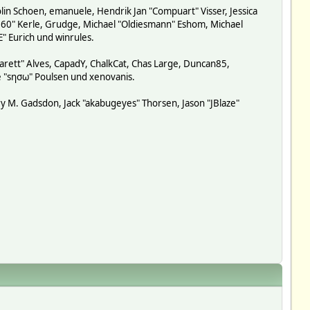
lin Schoen, emanuele, Hendrik Jan "Compuart" Visser, Jessica
-360" Kerle, Grudge, Michael "Oldiesmann" Eshom, Michael
E" Eurich und winrules.
garett" Alves, CapadY, ChalkCat, Chas Large, Duncan85,
de "sησω" Poulsen und xenovanis.
y M. Gadsdon, Jack "akabugeyes" Thorsen, Jason "JBlaze"