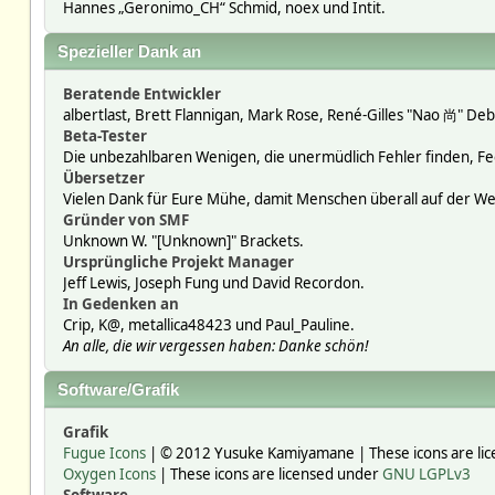
Hannes „Geronimo_CH“ Schmid, noex und Intit.
Spezieller Dank an
Beratende Entwickler
albertlast, Brett Flannigan, Mark Rose, René-Gilles "Nao 尚" Deb
Beta-Tester
Die unbezahlbaren Wenigen, die unermüdlich Fehler finden, F
Übersetzer
Vielen Dank für Eure Mühe, damit Menschen überall auf der W
Gründer von SMF
Unknown W. "[Unknown]" Brackets.
Ursprüngliche Projekt Manager
Jeff Lewis, Joseph Fung und David Recordon.
In Gedenken an
Crip, K@, metallica48423 und Paul_Pauline.
An alle, die wir vergessen haben: Danke schön!
Software/Grafik
Grafik
Fugue Icons
| © 2012 Yusuke Kamiyamane | These icons are lic
Oxygen Icons
| These icons are licensed under
GNU LGPLv3