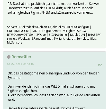
PS: Das hat imo praktisch gar nichts mit der konkreten Server-
Hardware zu tun, auf der FHEM läuft; auch ältere Modelle
sollten gleichzeitig mit FHEM und z2m zurecht kommen...
Server: HP-elitedesk@Debian 13, aktuelles FHEM@ConfigDB |
CUL_HM (VCCU) | MQTT2: ZigBee2mqtt, MiLight@ESP-GW,
BT@OpenMQTTGw | ZWave | SIGNALduino | MapleCUN | RHASSPY
svn: u.a Weekday-&RandomTimer, Twilight, div. attrTemplate-files,
MySensors
Remstäler
08 Mai 2025, 08:38:10
#2
OK, das bestätigt meinen bisherigen Eindruck von den beiden
Systemen.
Dann werde ich mich mir das WLED mal anschauen und mit
ZigBee vergleichen.
Allerdings denke ich, dass es dann wohl auf ZigBee rauslaufen
wird.
Danke für die Infos und deine ausführliche Antwort.