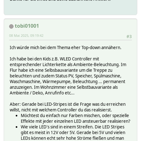
tobi01001
08 Mai 2025, 09:19:42
#3
Ich würde mich bei dem Thema eher Top-down annähern.
Ich habe bei den Kids z.B. WLED Controller mit
entsprechender Lichterkette als Ambiente-Beleuchtung. Im
Flur habe ich eine Selbsbauvariante um die Treppe zu
beleuchten und zudem Status PV, Speicher, Spülmaschine,
Waschmaschine, Wärmepumpe, Beleuchtung ... permanent
anzuzeigen. Im Wohnzimmer eine Selbstbauvariante als
Ambiente / Deko, Anrufinfo etc...
Aber: Gerade bei LED-Stripes ist die Frage was du erreichen
willst, nicht mit welchem Controller du das realisierst.
Möchtest du einfach nur Farben mischen, oder spezielle
Effekte mit jeder einzelnen LED ansteuerbar realisieren?
Wie viele LED's sind in einem Streifen. Die LED Stripes
gibt es meist in 12V oder 5V. Gerade bei 5V und vielen
LEDs können echt sehr hohe Ströme fließen und man