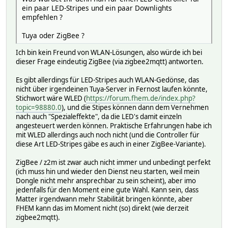
ein paar LED-Stripes und ein paar Downlights
empfehlen ?
Tuya oder ZigBee ?
Ich bin kein Freund von WLAN-Lösungen, also würde ich bei
dieser Frage eindeutig ZigBee (via zigbee2mqtt) antworten.
Es gibt allerdings für LED-Stripes auch WLAN-Gedönse, das
nicht über irgendeinen Tuya-Server in Fernost laufen könnte,
Stichwort wäre WLED (
https://forum.fhem.de/index.php?
topic=98880.0
), und die Stipes können dann dem Vernehmen
nach auch "Spezialeffekte", da die LED's damit einzeln
angesteuert werden können. Praktische Erfahrungen habe ich
mit WLED allerdings auch noch nicht (und die Controller für
diese Art LED-Stripes gäbe es auch in einer ZigBee-Variante).
ZigBee / z2m ist zwar auch nicht immer und unbedingt perfekt
(ich muss hin und wieder den Dienst neu starten, weil mein
Dongle nicht mehr ansprechbar zu sein scheint), aber imo
jedenfalls für den Moment eine gute Wahl. Kann sein, dass
Matter irgendwann mehr Stabilität bringen könnte, aber
FHEM kann das im Moment nicht (so) direkt (wie derzeit
zigbee2mqtt).