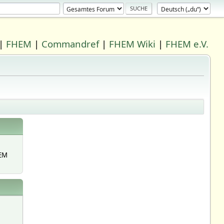
|
FHEM
|
Commandref
|
FHEM Wiki
|
FHEM e.V.
EM