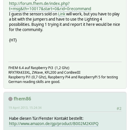
http://forum.fhem.de/index.php?
t=msg&th=10017&start=0&rid=0recommand
I guess the sensors sold on
Link
will work, but you have to play
a bit with the jumpers and have to use the Lighting 4
possibilities. Buying 1 trying it and report it here would be nice
for the community.
{HT}
FHEM 6.4 auf Raspberry Pi3 (1,2 Ghz)
RFXTRX433XL, ZWave, KFL200 and ConBeeIII
Raspberry Pi1 (0,7 Ghz), Raspberry Pi4 and RaspberryPi 5 for testing
German reading skills are good.
fhem86
19 April 2013, 15:24:34
#2
Habe diesen Tür/Fenster Kontakt bestellt:
http://www.amazon.de/gp/product/B002M2KXPQ