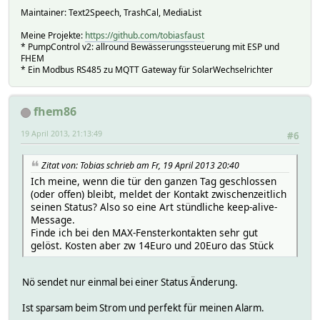
Maintainer: Text2Speech, TrashCal, MediaList
Meine Projekte:
https://github.com/tobiasfaust
* PumpControl v2: allround Bewässerungssteuerung mit ESP und
FHEM
* Ein Modbus RS485 zu MQTT Gateway für SolarWechselrichter
fhem86
19 April 2013, 21:13:49
#6
Zitat von: Tobias schrieb am Fr, 19 April 2013 20:40
Ich meine, wenn die tür den ganzen Tag geschlossen
(oder offen) bleibt, meldet der Kontakt zwischenzeitlich
seinen Status? Also so eine Art stündliche keep-alive-
Message.
Finde ich bei den MAX-Fensterkontakten sehr gut
gelöst. Kosten aber zw 14Euro und 20Euro das Stück
Nö sendet nur einmal bei einer Status Änderung.
Ist sparsam beim Strom und perfekt für meinen Alarm.