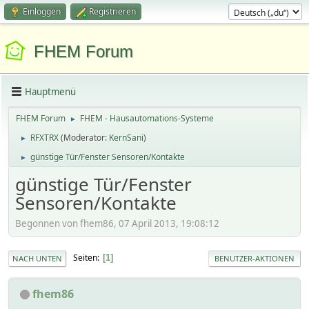
Einloggen
Registrieren
FHEM Forum
Hauptmenü
FHEM Forum
FHEM - Hausautomations-Systeme
►
RFXTRX
(Moderator:
KernSani
)
►
günstige Tür/Fenster Sensoren/Kontakte
►
günstige Tür/Fenster
Sensoren/Kontakte
Begonnen von fhem86, 07 April 2013, 19:08:12
Seiten
1
NACH UNTEN
BENUTZER-AKTIONEN
fhem86