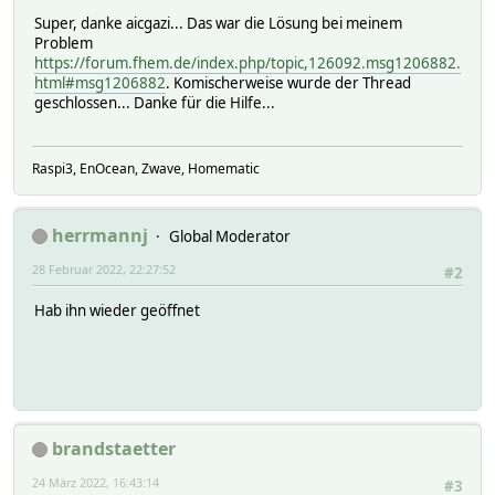
Super, danke aicgazi... Das war die Lösung bei meinem
Problem
https://forum.fhem.de/index.php/topic,126092.msg1206882.
html#msg1206882
. Komischerweise wurde der Thread
geschlossen... Danke für die Hilfe...
Raspi3, EnOcean, Zwave, Homematic
herrmannj
Global Moderator
28 Februar 2022, 22:27:52
#2
Hab ihn wieder geöffnet
brandstaetter
24 März 2022, 16:43:14
#3