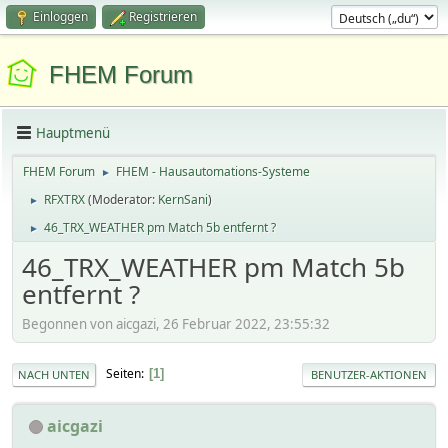
Einloggen
Registrieren
FHEM Forum
Hauptmenü
FHEM Forum
FHEM - Hausautomations-Systeme
►
RFXTRX
(Moderator:
KernSani
)
►
46_TRX_WEATHER pm Match 5b entfernt ?
►
46_TRX_WEATHER pm Match 5b
entfernt ?
Begonnen von aicgazi, 26 Februar 2022, 23:55:32
Seiten
1
NACH UNTEN
BENUTZER-AKTIONEN
aicgazi