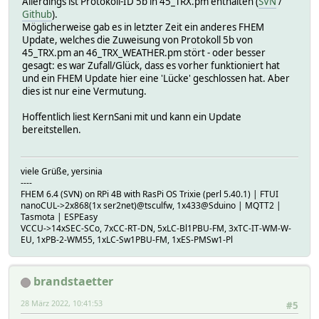
Allerdings ist Protokoll-ID 5b in 45_TRX.pm enthalten (
SVN
/
Github
).
Möglicherweise gab es in letzter Zeit ein anderes FHEM
Update, welches die Zuweisung von Protokoll 5b von
45_TRX.pm an 46_TRX_WEATHER.pm stört - oder besser
gesagt: es war Zufall/Glück, dass es vorher funktioniert hat
und ein FHEM Update hier eine 'Lücke' geschlossen hat. Aber
dies ist nur eine Vermutung.
Hoffentlich liest KernSani mit und kann ein Update
bereitstellen.
viele Grüße, yersinia
----
FHEM 6.4 (SVN) on RPi 4B with RasPi OS Trixie (perl 5.40.1) | FTUI
nanoCUL->2x868(1x ser2net)@tsculfw, 1x433@Sduino | MQTT2 |
Tasmota | ESPEasy
VCCU->14xSEC-SCo, 7xCC-RT-DN, 5xLC-Bl1PBU-FM, 3xTC-IT-WM-W-
EU, 1xPB-2-WM55, 1xLC-Sw1PBU-FM, 1xES-PMSw1-Pl
brandstaetter
28 März 2022, 10:41:53
#5