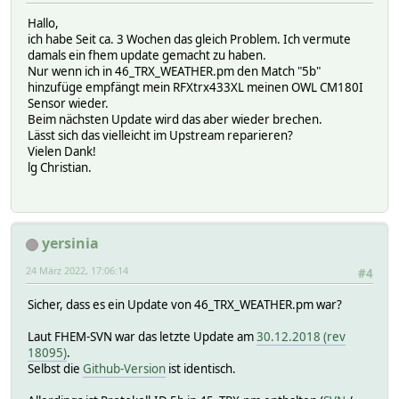
Hallo,
ich habe Seit ca. 3 Wochen das gleich Problem. Ich vermute
damals ein fhem update gemacht zu haben.
Nur wenn ich in 46_TRX_WEATHER.pm den Match "5b"
hinzufüge empfängt mein RFXtrx433XL meinen OWL CM180I
Sensor wieder.
Beim nächsten Update wird das aber wieder brechen.
Lässt sich das vielleicht im Upstream reparieren?
Vielen Dank!
lg Christian.
yersinia
24 März 2022, 17:06:14
#4
Sicher, dass es ein Update von 46_TRX_WEATHER.pm war?
Laut FHEM-SVN war das letzte Update am
30.12.2018 (rev
18095)
.
Selbst die
Github-Version
ist identisch.