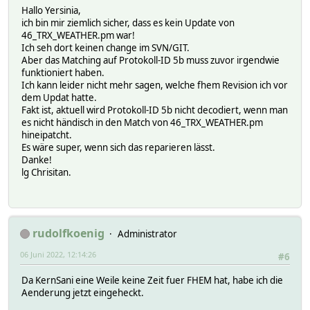
Hallo Yersinia,
ich bin mir ziemlich sicher, dass es kein Update von
46_TRX_WEATHER.pm war!
Ich seh dort keinen change im SVN/GIT.
Aber das Matching auf Protokoll-ID 5b muss zuvor irgendwie
funktioniert haben.
Ich kann leider nicht mehr sagen, welche fhem Revision ich vor
dem Updat hatte.
Fakt ist, aktuell wird Protokoll-ID 5b nicht decodiert, wenn man
es nicht händisch in den Match von 46_TRX_WEATHER.pm
hineipatcht.
Es wäre super, wenn sich das reparieren lässt.
Danke!
lg Chrisitan.
rudolfkoenig
Administrator
06 Juni 2022, 12:14:26
#6
Da KernSani eine Weile keine Zeit fuer FHEM hat, habe ich die
Aenderung jetzt eingeheckt.