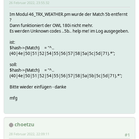
26 Februar 2022, 23:55:32
Im Modul 46_TRX_WEATHER.pm wurde der Match 5b entfernt
?
Dann funktioniert der OWL 180i nicht mehr.
Es werden Unknown codes ..5b.. help me! im Log ausgegeben.
ist:
$hash->{Match} = "^..
(40|4e|50|51|52|54|55|56|57|58|5a|5c|5d|71).*";
soll:
$hash->{Match} = "^..
(40|4e|50|51|52|54|55|56|57|58|5a|5b|5c|5d|71).*";
Bitte wieder einfügen - danke
mfg
choetzu
28 Februar 2022, 22:09:11
#1