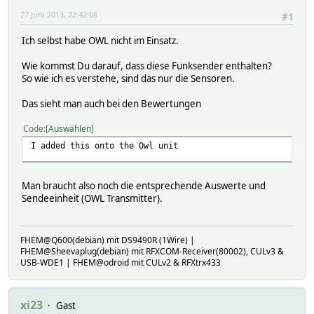
27 Juni 2013, 22:42:08
#1
Ich selbst habe OWL nicht im Einsatz.
Wie kommst Du darauf, dass diese Funksender enthalten?
So wie ich es verstehe, sind das nur die Sensoren.
Das sieht man auch bei den Bewertungen
Code
Auswählen
I added this onto the Owl unit
Man braucht also noch die entsprechende Auswerte und
Sendeeinheit (OWL Transmitter).
FHEM@Q600(debian) mit DS9490R (1Wire) |
FHEM@Sheevaplug(debian) mit RFXCOM-Receiver(80002), CULv3 &
USB-WDE1 | FHEM@odroid mit CULv2 & RFXtrx433
xi23
Gast