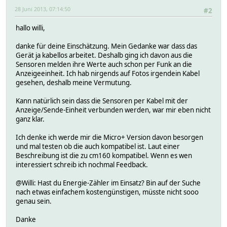
28 Juni 2013, 07:14:50
#2
hallo willi,
danke für deine Einschätzung. Mein Gedanke war dass das
Gerät ja kabellos arbeitet. Deshalb ging ich davon aus die
Sensoren melden ihre Werte auch schon per Funk an die
Anzeigeeinheit. Ich hab nirgends auf Fotos irgendein Kabel
gesehen, deshalb meine Vermutung.
Kann natürlich sein dass die Sensoren per Kabel mit der
Anzeige/Sende-Einheit verbunden werden, war mir eben nicht
ganz klar.
Ich denke ich werde mir die Micro+ Version davon besorgen
und mal testen ob die auch kompatibel ist. Laut einer
Beschreibung ist die zu cm160 kompatibel. Wenn es wen
interessiert schreib ich nochmal Feedback.
@Willi: Hast du Energie-Zähler im Einsatz? Bin auf der Suche
nach etwas einfachem kostengünstigen, müsste nicht sooo
genau sein.
Danke