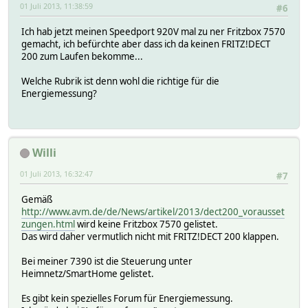
01 Juli 2013, 11:38:59
#6
Ich hab jetzt meinen Speedport 920V mal zu ner Fritzbox 7570
gemacht, ich befürchte aber dass ich da keinen FRITZ!DECT
200 zum Laufen bekomme...
Welche Rubrik ist denn wohl die richtige für die
Energiemessung?
Willi
01 Juli 2013, 16:32:47
#7
Gemäß
http://www.avm.de/de/News/artikel/2013/dect200_vorausset
zungen.html
wird keine Fritzbox 7570 gelistet.
Das wird daher vermutlich nicht mit FRITZ!DECT 200 klappen.
Bei meiner 7390 ist die Steuerung unter
Heimnetz/SmartHome gelistet.
Es gibt kein spezielles Forum für Energiemessung.