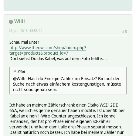
Willi
28 Juni 2013, 13:53:24
#3
Schau mal unter
http://www.theowl.com/shop/index.php?
target=products&product_id=7
Dort siehst Du das Kabel, was auf dem Foto fehlte....
Zitat
@Willi: Hast du Energie-Zähler im Einsatz? Bin auf der
Suche nach etwas einfachem kostengünstigen, müsste
nicht sooo genau sein.
Ich habe an meinem Zählerschrank einen Eltako WSZ12DE
65A, weil ich es gerne genauer haben möchte. Ist über S0 per
Kabel an einen 1-Wire-Counter angeschlossen. Ich kenne
jemanden, der hat pro Phase einen eigenen S0-Zähler
verwendet und kann damit alle drei Phasen separat messen.
Das ist natürlich noch besser. Ich habe bei meinem Zähler nur