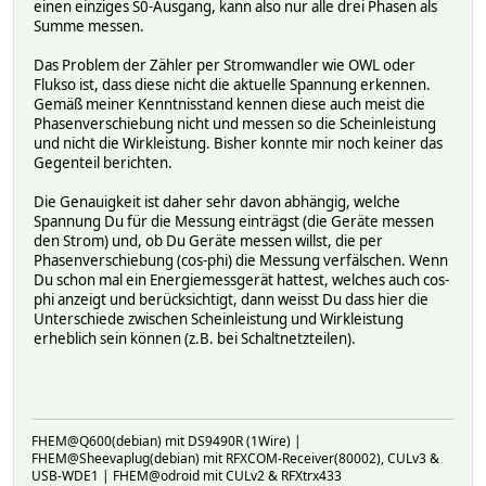
einen einziges S0-Ausgang, kann also nur alle drei Phasen als
Summe messen.
Das Problem der Zähler per Stromwandler wie OWL oder
Flukso ist, dass diese nicht die aktuelle Spannung erkennen.
Gemäß meiner Kenntnisstand kennen diese auch meist die
Phasenverschiebung nicht und messen so die Scheinleistung
und nicht die Wirkleistung. Bisher konnte mir noch keiner das
Gegenteil berichten.
Die Genauigkeit ist daher sehr davon abhängig, welche
Spannung Du für die Messung einträgst (die Geräte messen
den Strom) und, ob Du Geräte messen willst, die per
Phasenverschiebung (cos-phi) die Messung verfälschen. Wenn
Du schon mal ein Energiemessgerät hattest, welches auch cos-
phi anzeigt und berücksichtigt, dann weisst Du dass hier die
Unterschiede zwischen Scheinleistung und Wirkleistung
erheblich sein können (z.B. bei Schaltnetzteilen).
FHEM@Q600(debian) mit DS9490R (1Wire) |
FHEM@Sheevaplug(debian) mit RFXCOM-Receiver(80002), CULv3 &
USB-WDE1 | FHEM@odroid mit CULv2 & RFXtrx433