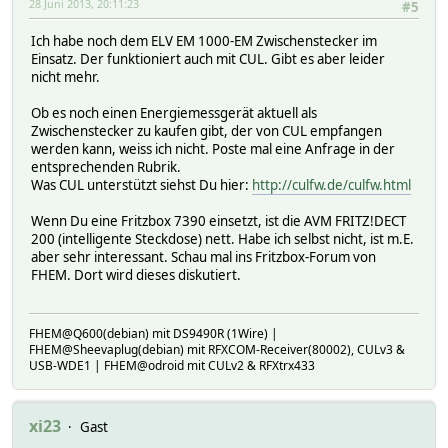
28 Juni 2013, 20:11:23
#5
Ich habe noch dem ELV EM 1000-EM Zwischenstecker im
Einsatz. Der funktioniert auch mit CUL. Gibt es aber leider
nicht mehr.
Ob es noch einen Energiemessgerät aktuell als
Zwischenstecker zu kaufen gibt, der von CUL empfangen
werden kann, weiss ich nicht. Poste mal eine Anfrage in der
entsprechenden Rubrik.
Was CUL unterstützt siehst Du hier:
http://culfw.de/culfw.html
Wenn Du eine Fritzbox 7390 einsetzt, ist die AVM FRITZ!DECT
200 (intelligente Steckdose) nett. Habe ich selbst nicht, ist m.E.
aber sehr interessant. Schau mal ins Fritzbox-Forum von
FHEM. Dort wird dieses diskutiert.
FHEM@Q600(debian) mit DS9490R (1Wire) |
FHEM@Sheevaplug(debian) mit RFXCOM-Receiver(80002), CULv3 &
USB-WDE1 | FHEM@odroid mit CULv2 & RFXtrx433
xi23
Gast