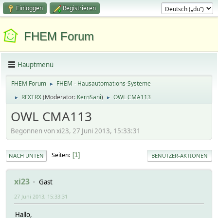
Einloggen
Registrieren
FHEM Forum
Hauptmenü
FHEM Forum
FHEM - Hausautomations-Systeme
►
RFXTRX
(Moderator:
KernSani
)
OWL CMA113
►
►
OWL CMA113
Begonnen von xi23, 27 Juni 2013, 15:33:31
Seiten
1
NACH UNTEN
BENUTZER-AKTIONEN
xi23
Gast
27 Juni 2013, 15:33:31
Hallo,