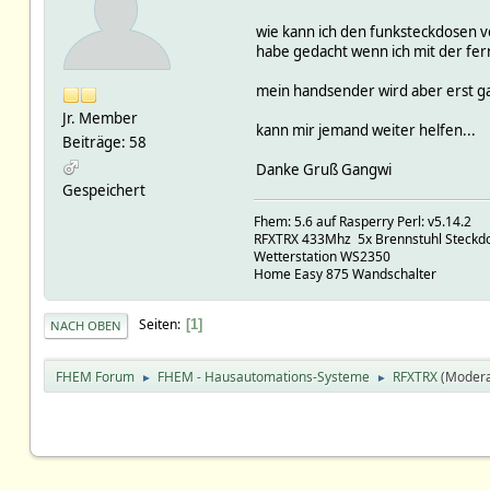
wie kann ich den funksteckdosen v
habe gedacht wenn ich mit der fe
mein handsender wird aber erst ga
Jr. Member
kann mir jemand weiter helfen...
Beiträge: 58
Danke Gruß Gangwi
Gespeichert
Fhem: 5.6 auf Rasperry Perl: v5.14.2
RFXTRX 433Mhz 5x Brennstuhl Steckdo
Wetterstation WS2350
Home Easy 875 Wandschalter
Seiten
1
NACH OBEN
FHEM Forum
FHEM - Hausautomations-Systeme
RFXTRX
(Modera
►
►