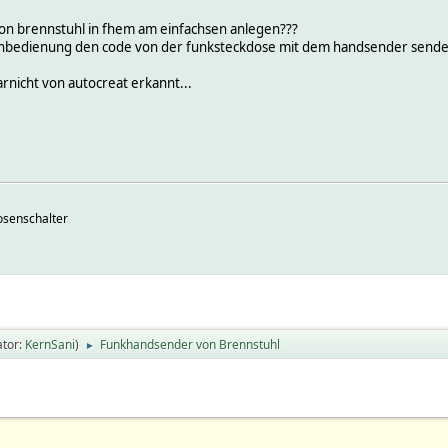
on brennstuhl in fhem am einfachsen anlegen???
rnbedienung den code von der funksteckdose mit dem handsender sende k
rnicht von autocreat erkannt...
senschalter
tor:
KernSani
)
Funkhandsender von Brennstuhl
►