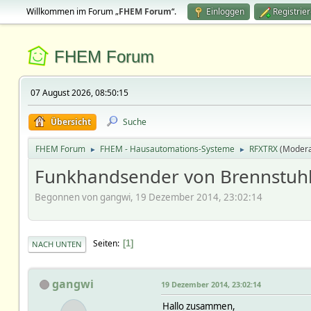
Willkommen im Forum „
FHEM Forum
“.
Einloggen
Registrie
FHEM Forum
07 August 2026, 08:50:15
Übersicht
Suche
FHEM Forum
FHEM - Hausautomations-Systeme
RFXTRX
(Modera
►
►
Funkhandsender von Brennstuh
Begonnen von gangwi, 19 Dezember 2014, 23:02:14
Seiten
1
NACH UNTEN
gangwi
19 Dezember 2014, 23:02:14
Hallo zusammen,