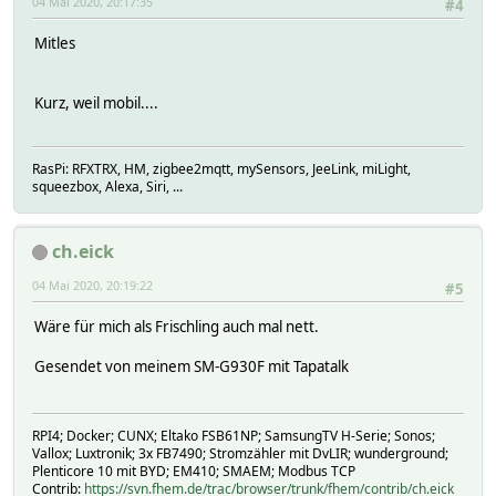
04 Mai 2020, 20:17:35
#4
Mitles
Kurz, weil mobil....
RasPi: RFXTRX, HM, zigbee2mqtt, mySensors, JeeLink, miLight,
squeezbox, Alexa, Siri, ...
ch.eick
04 Mai 2020, 20:19:22
#5
Wäre für mich als Frischling auch mal nett.
Gesendet von meinem SM-G930F mit Tapatalk
RPI4; Docker; CUNX; Eltako FSB61NP; SamsungTV H-Serie; Sonos;
Vallox; Luxtronik; 3x FB7490; Stromzähler mit DvLIR; wunderground;
Plenticore 10 mit BYD; EM410; SMAEM; Modbus TCP
Contrib:
https://svn.fhem.de/trac/browser/trunk/fhem/contrib/ch.eick