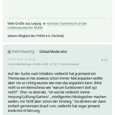
Viele Grüße aus Leipzig ⇉
nächster Stammtisch an der
Lindennaundorfer Mühle
aktives Mitglied des FHEM e.V. (Technik)
herrmannj
Global Moderator
04 Mai 2020, 22:30:38
#12
Letzte Bearbeitung
: 04 Mai 2020, 22:32:11 von herrmannj
Auf der Suche nach Inhalten: vielleicht hat ja jemand ein
Thema was er/sie sowieso schon immer Mal anpacken wollte
aber nie so richtig wusste wie man das anpacken kann. Bitte
nicht so ein kleinscheiss wie "warum funktioniert doif xyz
nicht?". Eher so abstrakt, "ich würde vielleicht meine
Heizung/Lüftung/Garten/...intelligenter/ökologischer machen
wollen, mir fehlt aber schon der Einstieg." Da denken wir dann
einfach gemeinsam drauf rum, vielleicht hat sogar jemand
konkrete Erfahrung.