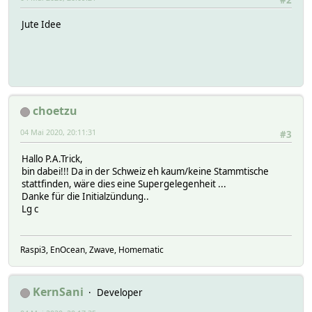
#2
Jute Idee
choetzu
04 Mai 2020, 20:11:31
#3
Hallo P.A.Trick,
bin dabei!!! Da in der Schweiz eh kaum/keine Stammtische
stattfinden, wäre dies eine Supergelegenheit ...
Danke für die Initialzündung..
Lg c
Raspi3, EnOcean, Zwave, Homematic
KernSani
Developer