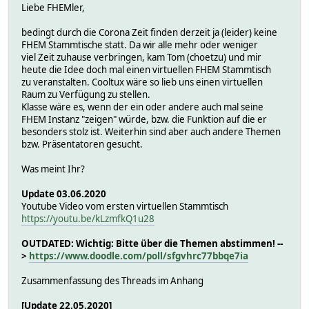
Liebe FHEMler,
bedingt durch die Corona Zeit finden derzeit ja (leider) keine
FHEM Stammtische statt. Da wir alle mehr oder weniger
viel Zeit zuhause verbringen, kam Tom (choetzu) und mir
heute die Idee doch mal einen virtuellen FHEM Stammtisch
zu veranstalten. Cooltux wäre so lieb uns einen virtuellen
Raum zu Verfügung zu stellen.
Klasse wäre es, wenn der ein oder andere auch mal seine
FHEM Instanz "zeigen" würde, bzw. die Funktion auf die er
besonders stolz ist. Weiterhin sind aber auch andere Themen
bzw. Präsentatoren gesucht.
Was meint Ihr?
Update 03.06.2020
Youtube Video vom ersten virtuellen Stammtisch
https://youtu.be/kLzmfkQ1u28
OUTDATED: Wichtig: Bitte über die Themen abstimmen! --
>
https://www.doodle.com/poll/sfgvhrc77bbqe7ia
Zusammenfassung des Threads im Anhang
[Update 22.05.2020]