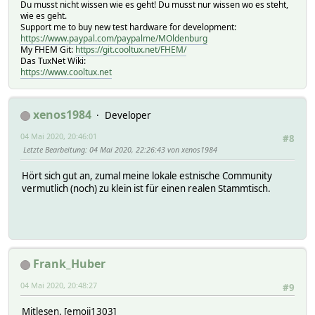
Du musst nicht wissen wie es geht! Du musst nur wissen wo es steht,
wie es geht.
Support me to buy new test hardware for development:
https://www.paypal.com/paypalme/MOldenburg
My FHEM Git:
https://git.cooltux.net/FHEM/
Das TuxNet Wiki:
https://www.cooltux.net
xenos1984
Developer
04 Mai 2020, 20:46:01
#8
Letzte Bearbeitung
: 04 Mai 2020, 22:26:43 von xenos1984
Hört sich gut an, zumal meine lokale estnische Community
vermutlich (noch) zu klein ist für einen realen Stammtisch.
Frank_Huber
04 Mai 2020, 20:48:27
#9
Mitlesen. [emoji1303]