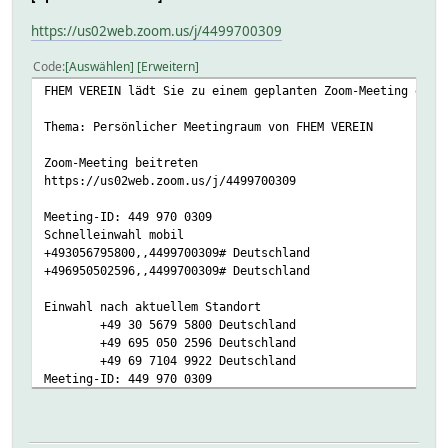
https://us02web.zoom.us/j/4499700309
Code
Auswählen
Erweitern
FHEM VEREIN lädt Sie zu einem geplanten Zoom-Meeting ein.
Thema: Persönlicher Meetingraum von FHEM VEREIN
Zoom-Meeting beitreten
https://us02web.zoom.us/j/4499700309
Meeting-ID: 449 970 0309
Schnelleinwahl mobil
+493056795800,,4499700309# Deutschland
+496950502596,,4499700309# Deutschland
Einwahl nach aktuellem Standort
+49 30 5679 5800 Deutschland
+49 695 050 2596 Deutschland
+49 69 7104 9922 Deutschland
Meeting-ID: 449 970 0309
Ortseinwahl suchen: https://us02web.zoom.us/u/kdSmxw9ncm