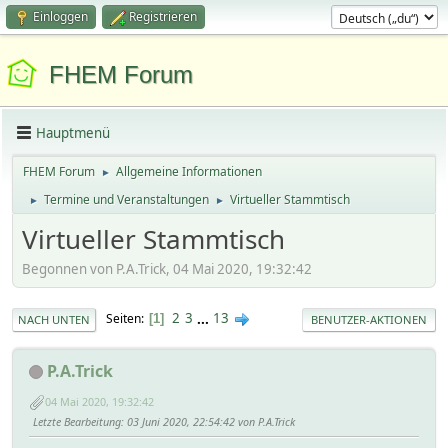
Einloggen
Registrieren
FHEM Forum
Hauptmenü
FHEM Forum
Allgemeine Informationen
►
Termine und Veranstaltungen
Virtueller Stammtisch
►
►
Virtueller Stammtisch
Begonnen von P.A.Trick, 04 Mai 2020, 19:32:42
2
3
...
13
Seiten
1
NACH UNTEN
BENUTZER-AKTIONEN
P.A.Trick
04 Mai 2020, 19:32:42
Letzte Bearbeitung
: 03 Juni 2020, 22:54:42 von P.A.Trick