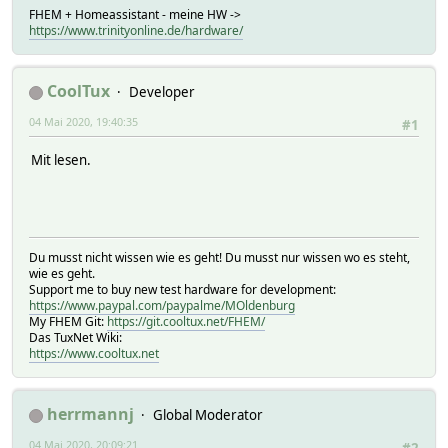
FHEM + Homeassistant - meine HW ->
https://www.trinityonline.de/hardware/
CoolTux
Developer
04 Mai 2020, 19:40:35
#1
Mit lesen.
Du musst nicht wissen wie es geht! Du musst nur wissen wo es steht,
wie es geht.
Support me to buy new test hardware for development:
https://www.paypal.com/paypalme/MOldenburg
My FHEM Git:
https://git.cooltux.net/FHEM/
Das TuxNet Wiki:
https://www.cooltux.net
herrmannj
Global Moderator
04 Mai 2020, 20:09:21