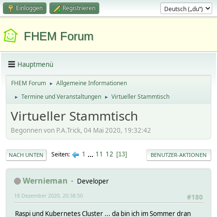
Einloggen
Registrieren
FHEM Forum
Hauptmenü
FHEM Forum
Allgemeine Informationen
►
Termine und Veranstaltungen
Virtueller Stammtisch
►
►
Virtueller Stammtisch
Begonnen von P.A.Trick, 04 Mai 2020, 19:32:42
1
...
11
12
Seiten
13
NACH UNTEN
BENUTZER-AKTIONEN
Wernieman
Developer
18 Dezember 2020, 20:38:50
#180
Raspi und Kubernetes Cluster ... da bin ich im Sommer dran