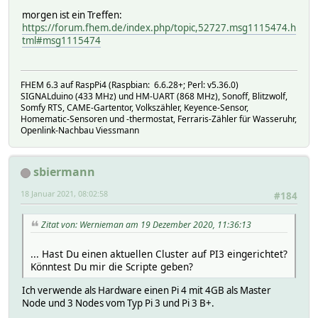
morgen ist ein Treffen:
https://forum.fhem.de/index.php/topic,52727.msg1115474.h
tml#msg1115474
FHEM 6.3 auf RaspPi4 (Raspbian: 6.6.28+; Perl: v5.36.0)
SIGNALduino (433 MHz) und HM-UART (868 MHz), Sonoff, Blitzwolf,
Somfy RTS, CAME-Gartentor, Volkszähler, Keyence-Sensor,
Homematic-Sensoren und -thermostat, Ferraris-Zähler für Wasseruhr,
Openlink-Nachbau Viessmann
sbiermann
18 Januar 2021, 08:02:58
#184
Zitat von: Wernieman am 19 Dezember 2020, 11:36:13
... Hast Du einen aktuellen Cluster auf PI3 eingerichtet?
Könntest Du mir die Scripte geben?
Ich verwende als Hardware einen Pi 4 mit 4GB als Master
Node und 3 Nodes vom Typ Pi 3 und Pi 3 B+.