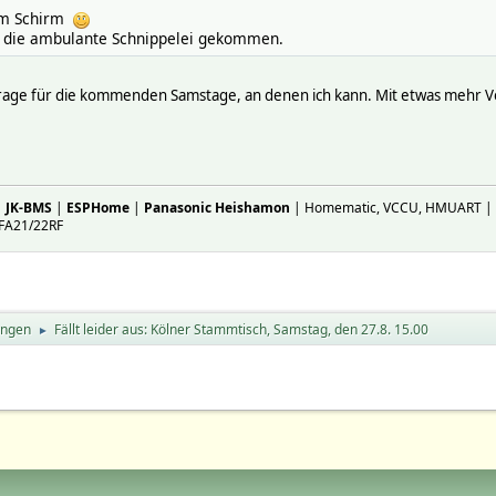
dem Schirm
h die ambulante Schnippelei gekommen.
rage für die kommenden Samstage, an denen ich kann. Mit etwas mehr Vorl
|
JK-BMS
|
ESPHome
|
Panasonic Heishamon
| Homematic, VCCU, HMUART | ES
FA21/22RF
ungen
Fällt leider aus: Kölner Stammtisch, Samstag, den 27.8. 15.00
►