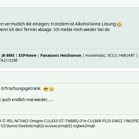
en vermutlich die einzigen; trotzdem ist Alkohol keine Lösung
.
enn ich den Termin absage. Ich melde mich wieder bei dir.
|
JK-BMS
|
ESPHome
|
Panasonic Heishamon
| Homematic, VCCU, HMUART | ES
FA21/22RF
in Erfrischungsgetränk.
 auch endlich mal wieder.....
TRX-IT-RSL-NC5462-Oregon-CUL433-GT-TMBBQ-01e-CUL868-FS20-EMGZ-1W(GPI
S'duino)-Deebot(mqtt2)-ecovacs(mqtt2)-zigbee2mqtt