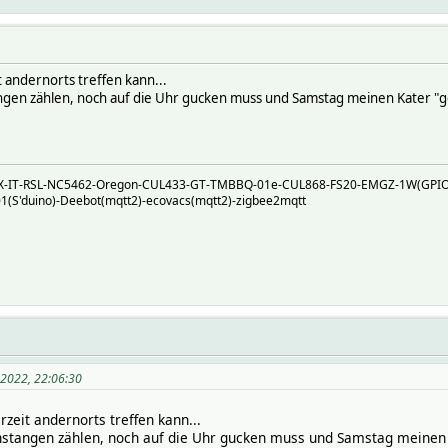
it andernorts treffen kann...
tangen zählen, noch auf die Uhr gucken muss und Samstag meinen Kater "g
TRX-IT-RSL-NC5462-Oregon-CUL433-GT-TMBBQ-01e-CUL868-FS20-EMGZ-1W(GPI
S'duino)-Deebot(mqtt2)-ecovacs(mqtt2)-zigbee2mqtt
 2022, 22:06:30
rzeit andernorts treffen kann...
schstangen zählen, noch auf die Uhr gucken muss und Samstag meinen 