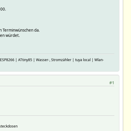
.00.
uren Terminwünschen da.
men würdet.
P8266 | ATtiny85 | Wasser-, Stromzähler | tuya local | Wlan-
#1
tsteckdosen