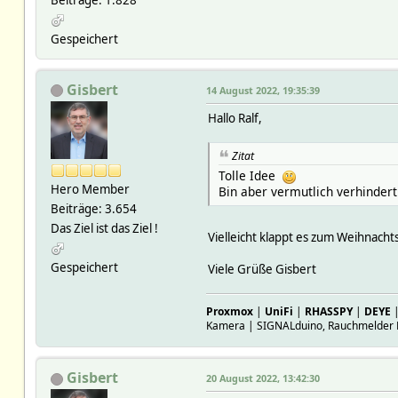
Gespeichert
Gisbert
14 August 2022, 19:35:39
Hallo Ralf,
Zitat
Tolle Idee
Hero Member
Bin aber vermutlich verhinder
Beiträge: 3.654
Das Ziel ist das Ziel !
Vielleicht klappt es zum Weihnach
Gespeichert
Viele​ Grüße​ Gisbert​
Proxmox
|
UniFi
|
RHASSPY
|
DEYE
Kamera | SIGNALduino, Rauchmelder 
Gisbert
20 August 2022, 13:42:30