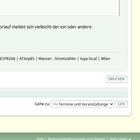
auf meldet sich vielleicht der ein oder andere.
P8266 | ATtiny85 | Wasser-, Stromzähler | tuya local | Wlan-
DRUCKEN
Gehe zu
|
|
Hilfe
Nutzungsbedingungen und Regeln
Nach oben ▲