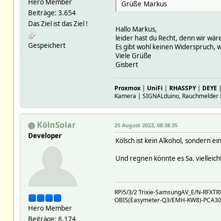
Hero Member
Grüße Markus
Beiträge: 3.654
Das Ziel ist das Ziel !
Hallo Markus,
leider hast du Recht, denn wir wär
Gespeichert
Es gibt wohl keinen Widerspruch, w
Viele​ Grüße​
Gisbert​
Proxmox
|
UniFi
|
RHASSPY
|
DEYE
Kamera | SIGNALduino, Rauchmelder 
KölnSolar
25 August 2022, 08:38:35
Developer
Kölsch ist kein Alkohol, sondern e
Und regnen könnte es Sa. vielleicht
RPi5/3/2 Trixie-SamsungAV_E/N-RFX
OBIS(Easymeter-Q3/EMH-KW8)-PCA301(
Hero Member
Beiträge: 6.174