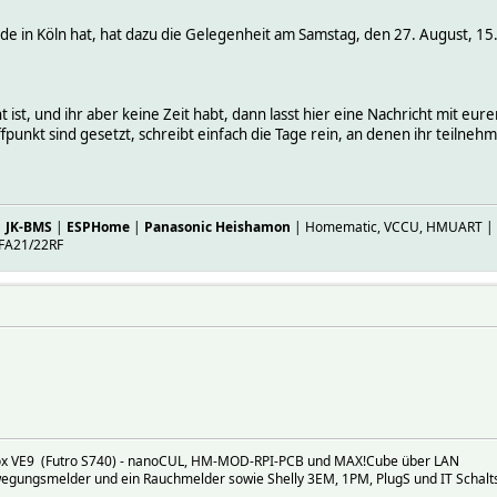
de in Köln hat, hat dazu die Gelegenheit am Samstag, den 27. August, 15
t ist, und ihr aber keine Zeit habt, dann lasst hier eine Nachricht mit e
punkt sind gesetzt, schreibt einfach die Tage rein, an denen ihr teilneh
|
JK-BMS
|
ESPHome
|
Panasonic Heishamon
| Homematic, VCCU, HMUART | ES
FA21/22RF
mox VE9 (Futro S740) - nanoCUL, HM-MOD-RPI-PCB und MAX!Cube über LAN
wegungsmelder und ein Rauchmelder sowie Shelly 3EM, 1PM, PlugS und IT Schal