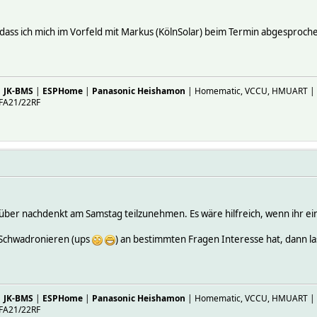
ass ich mich im Vorfeld mit Markus (KölnSolar) beim Termin abgesproch
|
JK-BMS
|
ESPHome
|
Panasonic Heishamon
| Homematic, VCCU, HMUART | ES
FA21/22RF
rüber nachdenkt am Samstag teilzunehmen. Es wäre hilfreich, wenn ihr 
&Schwadronieren (ups
) an bestimmten Fragen Interesse hat, dann l
|
JK-BMS
|
ESPHome
|
Panasonic Heishamon
| Homematic, VCCU, HMUART | ES
FA21/22RF