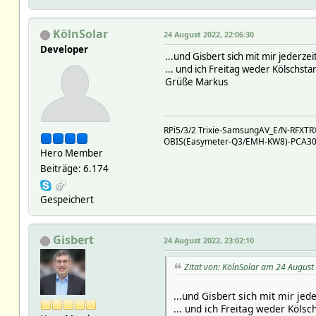
KölnSolar
24 August 2022, 22:06:30
Developer
...und Gisbert sich mit mir jederze
... und ich Freitag weder Kölschs
Grüße Markus
RPi5/3/2 Trixie-SamsungAV_E/N-RFX
OBIS(Easymeter-Q3/EMH-KW8)-PCA301(
Hero Member
Beiträge: 6.174
Gespeichert
Gisbert
24 August 2022, 23:02:10
Zitat von: KölnSolar am 24 August
...und Gisbert sich mit mir jede
... und ich Freitag weder Köl