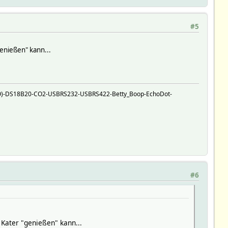
#5
enießen" kann...
O)-DS18B20-CO2-USBRS232-USBRS422-Betty_Boop-EchoDot-
#6
Kater "genießen" kann...