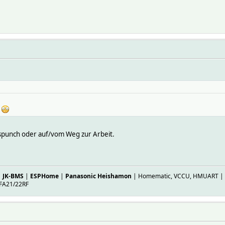
t
tspunch oder auf/vom Weg zur Arbeit.
|
JK-BMS
|
ESPHome
|
Panasonic Heishamon
| Homematic, VCCU, HMUART | ES
FA21/22RF