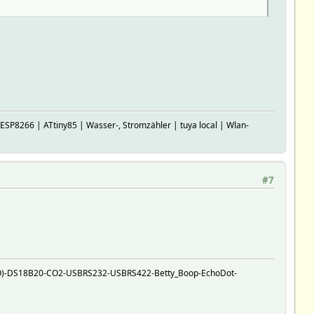
P8266 | ATtiny85 | Wasser-, Stromzähler | tuya local | Wlan-
#7
O)-DS18B20-CO2-USBRS232-USBRS422-Betty_Boop-EchoDot-