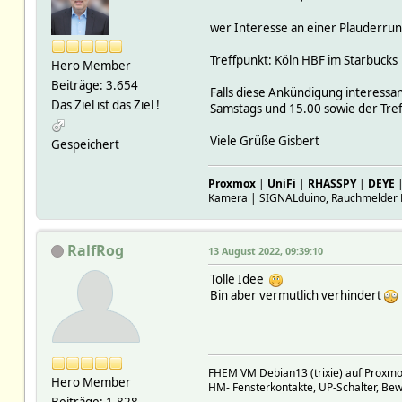
wer Interesse an einer Plauderrun
Treffpunkt: Köln HBF im Starbucks
Hero Member
Beiträge: 3.654
Falls diese Ankündigung interessan
Das Ziel ist das Ziel !
Samstags und 15.00 sowie der Treff
Viele​ Grüße​ Gisbert​
Gespeichert
Proxmox
|
UniFi
|
RHASSPY
|
DEYE
Kamera | SIGNALduino, Rauchmelder 
RalfRog
13 August 2022, 09:39:10
Tolle Idee
Bin aber vermutlich verhindert
FHEM VM Debian13 (trixie) auf Prox
Hero Member
HM- Fensterkontakte, UP-Schalter, Be
Beiträge: 1.828