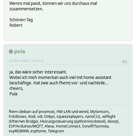
Wenns mal passt, können wir uns durchaus mal
zusammensetzen.
Schönen Tag
Robert
pula
22 März 2024, 16:16:10
#2
Ja, das wäre sicher interessant.
Wobei ich mich momentan auch viel mit home assistant
beschäftige. Hat (wie auch fhem) vor- und nachteile...
cheers,
Pula
fhem (debian auf proxmox), HM-LAN und wired, MySensors,
FritzBoxes, Kodi, vdr, Onkyo, squeezeplayers, nanoCUL, wifilight
(Ethernet-Bridge), Heizungssteuerung (python/vncdotool), doorpi,
ESP/Arduinos/MQTT, Alexa, HomeConnect, Sonoff/Tasmota,
espRGBWW, esphome, Telegram