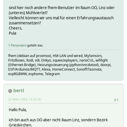
sind hier noch andere fhem-Benutzer im Raum OÖ, Linz oder
(unteres) Mühlviertel?
Vielleicht können wir uns mal für einen Erfahrungsaustausch
zusammensetzen?
Cheers,
Pula
1 Person(en)
gefällt das.
fhem (debian auf proxmox), HM-LAN und wired, MySensors,
FritzBoxes, Kodi, vdr, Onkyo, squeezeplayers, nanoCUL, wifilight
(Ethernet-Bridge), Heizungssteuerung (python/vncdotool), doorpi,
ESP/Arduinos/MQTT, Alexa, HomeConnect, Sonoff/Tasmota,
espRGBWW, esphome, Telegram
bertl
22 März 2024, 12:52:36
#1
Hallo Pula,
ich bin auch aus OÖ aber nicht Raum Linz, sondern Bezirk
Grieskirchen.