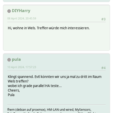
DIYHarry
08 April 2024, 20:45:59
#3
Hi, wohne in Wels. Treffen würde mich interessieren.
pula
10 April 2024, 17:57:23
#4
Klingt spannend. Evtl könnten wir uns ja mal zu dritt im Raum
Wels treffen?
wobei ich grade parallel HA teste...
Cheers,
Pula
fhem (debian auf proxmox), HM-LAN und wired, MySensors,