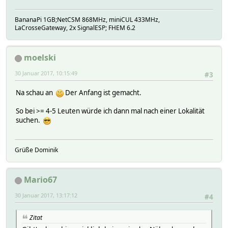
BananaPi 1GB;NetCSM 868MHz, miniCUL 433MHz,
LaCrosseGateway, 2x SignalESP; FHEM 6.2
moelski
30 Januar 2017, 10:15:49
#3
Na schau an
Der Anfang ist gemacht.
So bei >= 4-5 Leuten würde ich dann mal nach einer Lokalität
suchen.
Grüße Dominik
Mario67
30 Januar 2017, 13:17:12
#4
Zitat