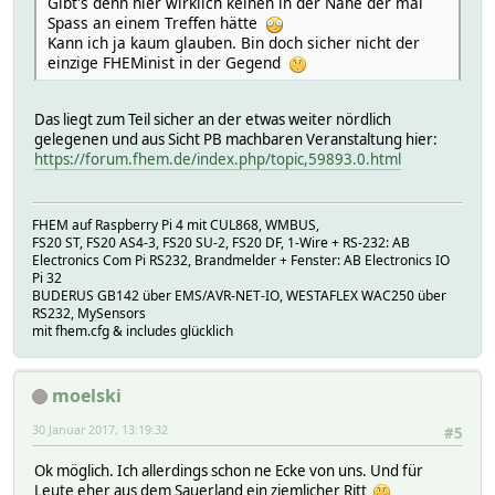
Gibt's denn hier wirklich keinen in der Nähe der mal
Spass an einem Treffen hätte
Kann ich ja kaum glauben. Bin doch sicher nicht der
einzige FHEMinist in der Gegend
Das liegt zum Teil sicher an der etwas weiter nördlich
gelegenen und aus Sicht PB machbaren Veranstaltung hier:
https://forum.fhem.de/index.php/topic,59893.0.html
FHEM auf Raspberry Pi 4 mit CUL868, WMBUS,
FS20 ST, FS20 AS4-3, FS20 SU-2, FS20 DF, 1-Wire + RS-232: AB
Electronics Com Pi RS232, Brandmelder + Fenster: AB Electronics IO
Pi 32
BUDERUS GB142 über EMS/AVR-NET-IO, WESTAFLEX WAC250 über
RS232, MySensors
mit fhem.cfg & includes glücklich
moelski
30 Januar 2017, 13:19:32
#5
Ok möglich. Ich allerdings schon ne Ecke von uns. Und für
Leute eher aus dem Sauerland ein ziemlicher Ritt