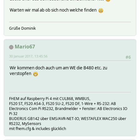
Warten wir mal ab ob sich noch welche finden
Grüße Dominik
Mario67
30 Januar 2017, 13:45:56
#6
Wir kommen doch auch um am WE die B480 etc. zu
verstopfen
FHEM auf Raspberry Pi 4 mit CUL868, WMBUS,
FS20 ST, FS20 AS4-3, FS20 SU-2, FS20 DF, 1-Wire + RS-232: AB
Electronics Com Pi RS232, Brandmelder + Fenster: AB Electronics IO
Pi 32
BUDERUS GB142 über EMS/AVR-NET-IO, WESTAFLEX WAC250 über
RS232, MySensors
mit fhem.cfg & includes glücklich