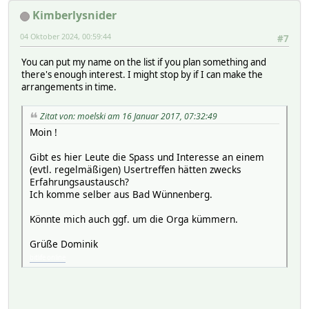
Kimberlysnider
04 Oktober 2024, 00:59:44
#7
You can put my name on the list if you plan something and
there's enough interest. I might stop by if I can make the
arrangements in time.
Zitat von: moelski am 16 Januar 2017, 07:32:49
Moin !
Gibt es hier Leute die Spass und Interesse an einem
(evtl. regelmäßigen) Usertreffen hätten zwecks
Erfahrungsaustausch?
Ich komme selber aus Bad Wünnenberg.
Könnte mich auch ggf. um die Orga kümmern.
Grüße Dominik
bitlife online