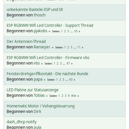
unbekannte Bastelei ESP und IR
Begonnen von
thosch
ESP RGBWW Wifi Led Controller - Support Thread
Begonnen von
pjakobs
1
2
3
...
33
Seiten
Der Antennen-Thread
Begonnen von
Ranseyer
1
2
3
...
11
Seiten
ESP RGBWW Wifi Led Controller - Firmware vbs
Begonnen von
vbs
1
2
3
...
97
Seiten
Fensterdrehgeriffkontakt - Die nächste Runde
Begonnen von
papa
1
2
3
...
43
Seiten
LED Platine zur Statusanzeige
Begonnen von
Tobias
1
2
3
4
Alle
Seiten
Homematic Motor / Vohangsteuerung
Begonnen von
Dirk
dash_dhcp notify
Begonnen von
pula