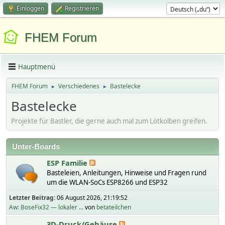
Einloggen
Registrieren
FHEM Forum
Hauptmenü
FHEM Forum
Verschiedenes
Bastelecke
►
►
Bastelecke
Projekte für Bastler, die gerne auch mal zum Lötkolben greifen.
Unter-Boards
ESP Familie
Basteleien, Anleitungen, Hinweise und Fragen rund
um die WLAN-SoCs ESP8266 und ESP32
Letzter Beitrag:
06 August 2026, 21:19:52
Aw: BoseFix32 — lokaler ...
von
betateilchen
3D-Druck/Gehäuse