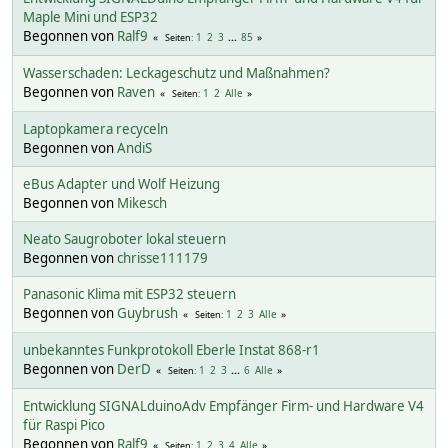
Maple Mini und ESP32
Begonnen von
Ralf9
1
2
3
...
85
Seiten
Wasserschaden: Leckageschutz und Maßnahmen?
Begonnen von
Raven
1
2
Alle
Seiten
Laptopkamera recyceln
Begonnen von
AndiS
eBus Adapter und Wolf Heizung
Begonnen von
Mikesch
Neato Saugroboter lokal steuern
Begonnen von
chrisse111179
Panasonic Klima mit ESP32 steuern
Begonnen von
Guybrush
1
2
3
Alle
Seiten
unbekanntes Funkprotokoll Eberle Instat 868-r1
Begonnen von
DerD
1
2
3
...
6
Alle
Seiten
Entwicklung SIGNALduinoAdv Empfänger Firm- und Hardware V4
für Raspi Pico
Begonnen von
Ralf9
1
2
3
4
Alle
Seiten