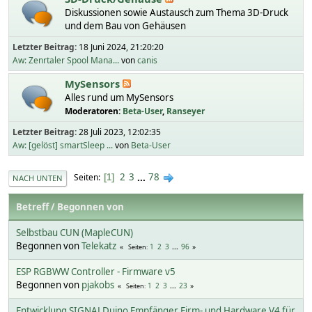
Diskussionen sowie Austausch zum Thema 3D-Druck
und dem Bau von Gehäusen
Letzter Beitrag:
18 Juni 2024, 21:20:20
Aw: Zenrtaler Spool Mana...
von
canis
MySensors
Alles rund um MySensors
Moderatoren:
Beta-User
,
Ranseyer
Letzter Beitrag:
28 Juli 2023, 12:02:35
Aw: [gelöst] smartSleep ...
von
Beta-User
2
3
...
78
Seiten
1
NACH UNTEN
Betreff
/
Begonnen von
Selbstbau CUN (MapleCUN)
Begonnen von
Telekatz
1
2
3
...
96
Seiten
ESP RGBWW Controller - Firmware v5
Begonnen von
pjakobs
1
2
3
...
23
Seiten
Entwicklung SIGNALDuino Empfänger Firm- und Hardware V4 für