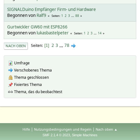
SIGNALDuino Empfänger Firm- und Hardware
Begonnen von
Ralf9
1
2
3
...
88
Seiten
Gurtwickler GW60 mit ESP8266
Begonnen von
lukasbastelpeter
1
2
3
...
14
Seiten
2
3
...
78
Seiten
1
NACH OBEN
Umfrage
Verschobenes Thema
Thema geschlossen
Fixiertes Thema
Thema, das du beobachtest
|
|
Hilfe
Nutzungsbedingungen und Regeln
Nach oben ▲
,
SMF 2.1.4 © 2023
Simple Machines