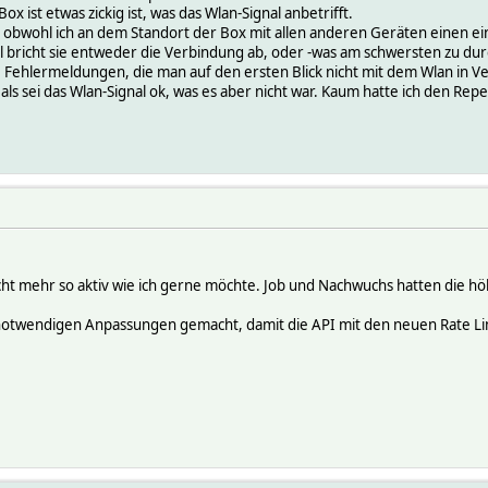
x ist etwas zickig ist, was das Wlan-Signal anbetrifft.
, obwohl ich an dem Standort der Box mit allen anderen Geräten einen 
l bricht sie entweder die Verbindung ab, oder -was am schwersten zu durc
Fehlermeldungen, die man auf den ersten Blick nicht mit dem Wlan in Ver
als sei das Wlan-Signal ok, was es aber nicht war. Kaum hatte ich den Repea
 nicht mehr so aktiv wie ich gerne möchte. Job und Nachwuchs hatten die hö
 notwendigen Anpassungen gemacht, damit die API mit den neuen Rate Limi