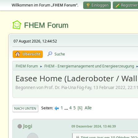
Willkommen im Forum „
FHEM Forum
“.
Einloggen
Registrie
FHEM Forum
07 August 2026, 12:44:52
Übersicht
Suche
FHEM Forum
FHEM - Energiemanagement und Energieerzeugung
►
Easee Home (Laderoboter / Wal
Begonnen von Prof. Dr. Pia-Una Fög-Fay, 13 Februar 2022, 22:1
1
...
4
5
Alle
Seiten
6
NACH UNTEN
Jogi
09 Dezember 2024, 13:46:39
Zitat von: Jogi am 10 Oktober 202