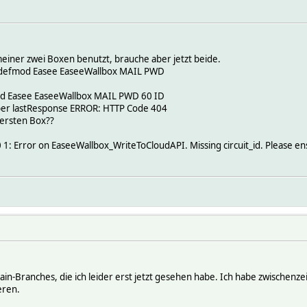
 meiner zwei Boxen benutzt, brauche aber jetzt beide.
t: defmod Easee EaseeWallbox MAIL PWD
mod Easee EaseeWallbox MAIL PWD 60 ID
r lastResponse ERROR: HTTP Code 404
 ersten Box??
1: Error on EaseeWallbox_WriteToCloudAPI. Missing circuit_id. Please ensu
ain-Branches, die ich leider erst jetzt gesehen habe. Ich habe zwischenze
eren.