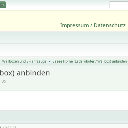
ren
Impressum / Datenschutz
Wallboxen und E-Fahrzeuge
Easee Home (Laderoboter / Wallbox) anbinden
►
►
lbox) anbinden
1:35
4, 10:33:28