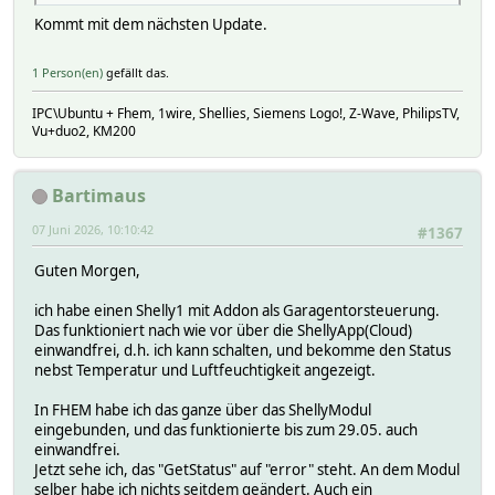
Kommt mit dem nächsten Update.
1 Person(en)
gefällt das.
IPC\Ubuntu + Fhem, 1wire, Shellies, Siemens Logo!, Z-Wave, PhilipsTV,
Vu+duo2, KM200
Bartimaus
07 Juni 2026, 10:10:42
#1367
Guten Morgen,
ich habe einen Shelly1 mit Addon als Garagentorsteuerung.
Das funktioniert nach wie vor über die ShellyApp(Cloud)
einwandfrei, d.h. ich kann schalten, und bekomme den Status
nebst Temperatur und Luftfeuchtigkeit angezeigt.
In FHEM habe ich das ganze über das ShellyModul
eingebunden, und das funktionierte bis zum 29.05. auch
einwandfrei.
Jetzt sehe ich, das "GetStatus" auf "error" steht. An dem Modul
selber habe ich nichts seitdem geändert. Auch ein