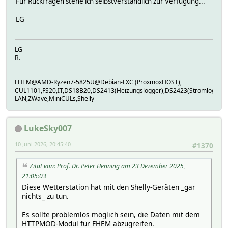
Für Rückfragen stehe ich selbstverständlich zur Verfügung...
button 0
cct 0
LG
color 0
em 0
em1 0
LG
input 1
B.
light 0
meters 0
namespace relay
FHEM@AMD-Ryzen7-5825U@Debian-LXC (ProxmoxHOST),
relay 1
CUL1101,FS20,IT,DS18B20,DS2413(Heizungslogger),DS2423(Stromlogger
roller 0
LAN,ZWave,MiniCULs,Shelly
Attributes:
interval 3
model shellyplus1
LukeSky007
room 2.2 Garage,Garage,Shelly
10 Juni 2026, 20:45:40
#1370
Zitat von: Prof. Dr. Peter Henning am 23 Dezember 2025,
21:05:03
Diese Wetterstation hat mit den Shelly-Geräten _gar
nichts_ zu tun.
Es sollte problemlos möglich sein, die Daten mit dem
HTTPMOD-Modul für FHEM abzugreifen.