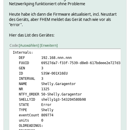
Netzwerkping funktioniert ohne Probleme
Heute habe ich dann die Firmware aktualisiert, incl. Neustart
des Geräts, aber FHEM meldet das Gerät nach wie vor als
"error".
Hier das List des Gerätes:
Code
Auswählen
Erweitern
Internals:
DEF 192.168.nnn.nnn
FUUID 69527da7-f33f-7539-d8e0-617bdeee2e727d3f
GEN 3
ID S3SW-001X16EU
INTERVAL 3
NAME Shelly.Garagentor
NR 1325
NTFY_ORDER 50-Shelly.Garagentor
SHELLYID shelly1g3-543204580b98
STATE Error
TYPE Shelly
eventCount 809774
units 0
OLDREADINGS: