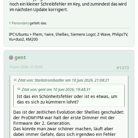
noch ein kleiner Schreibfehler im Key, und zumindest das wird
im nächsten Update korrigiert.
1 Person(en)
gefällt das.
IPC\Ubuntu + Fhem, 1wire, Shellies, Siemens Logo!, Z-Wave, PhilipsTV,
Vu+duo2, KM200
gent
10 Juni 2026, 21:33:05
#1373
Zitat von: Starkstrombastler am 10 Juni 2026, 21:08:21
Zitat von: gent am 10 Juni 2026, 19:48:31
Ist das ein Schönheitsfehler oder ist es etwas, um
das es sich zu kümmern lohnt?
Das ist der zeitlichen Evolution der Shellies geschuldet:
der ProDM1PM war halt der erste Dimmer mit der
Firmware der 2. Generation.
Das könnte man zwar schöner machen, läuft aber
dabei immer Gefahr, dass sich irgendwo ein Fehler