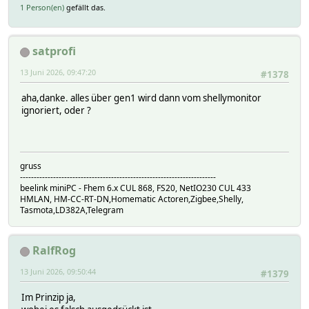
1 Person(en)
gefällt das.
satprofi
13 Juni 2026, 09:47:20
#1378
aha,danke. alles über gen1 wird dann vom shellymonitor
ignoriert, oder ?
gruss
-----------------------------------------------------------------------
beelink miniPC - Fhem 6.x CUL 868, FS20, NetIO230 CUL 433
HMLAN, HM-CC-RT-DN,Homematic Actoren,Zigbee,Shelly,
Tasmota,LD382A,Telegram
RalfRog
13 Juni 2026, 09:50:44
#1379
Im Prinzip ja,