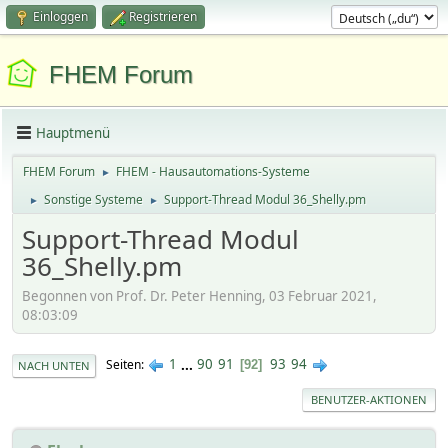
Einloggen
Registrieren
FHEM Forum
Hauptmenü
FHEM Forum
FHEM - Hausautomations-Systeme
►
Sonstige Systeme
Support-Thread Modul 36_Shelly.pm
►
►
Support-Thread Modul
36_Shelly.pm
Begonnen von Prof. Dr. Peter Henning, 03 Februar 2021,
08:03:09
1
...
90
91
93
94
Seiten
92
NACH UNTEN
BENUTZER-AKTIONEN