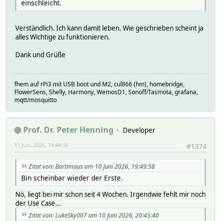
einschleicht.
Verständlich. Ich kann damit leben. Wie geschrieben scheint ja
alles Wichtige zu funktionieren.
Dank und Grüße
fhem auf rPi3 mit USB boot und M2, cul866 (hm), homebridge,
FlowerSens, Shelly, Harmony, WemosD1, Sonoff/Tasmota, grafana,
mqtt/mosquitto
Prof. Dr. Peter Henning
Developer
11 Juni 2026, 14:48:36
#1374
Zitat von: Bartimaus am 10 Juni 2026, 19:49:58
Bin scheinbar wieder der Erste.
Nö, liegt bei mir schon seit 4 Wochen. Irgendwie fehlt mir noch
der Use Case...
Zitat von: LukeSky007 am 10 Juni 2026, 20:45:40