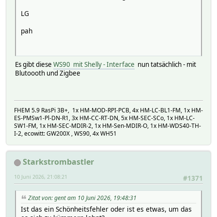
LG
pah
Es gibt diese
WS90 mit Shelly - Interface
nun tatsächlich - mit
Blutoooth und Zigbee
FHEM 5.9 RasPi 3B+, 1x HM-MOD-RPI-PCB, 4x HM-LC-BL1-FM, 1x HM-
ES-PMSw1-Pl-DN-R1, 3x HM-CC-RT-DN, 5x HM-SEC-SCo, 1x HM-LC-
SW1-FM, 1x HM-SEC-MDIR-2, 1x HM-Sen-MDIR-O, 1x HM-WDS40-TH-
I-2, ecowitt: GW200X , WS90, 4x WH51
Starkstrombastler
10 Juni 2026, 21:08:21
#1371
Zitat von: gent am 10 Juni 2026, 19:48:31
Ist das ein Schönheitsfehler oder ist es etwas, um das