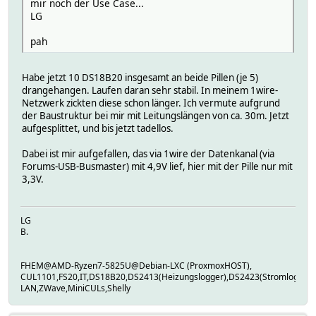
mir noch der Use Case...
LG
pah
Habe jetzt 10 DS18B20 insgesamt an beide Pillen (je 5)
drangehangen. Laufen daran sehr stabil. In meinem 1wire-
Netzwerk zickten diese schon länger. Ich vermute aufgrund
der Baustruktur bei mir mit Leitungslängen von ca. 30m. Jetzt
aufgesplittet, und bis jetzt tadellos.
Dabei ist mir aufgefallen, das via 1wire der Datenkanal (via
Forums-USB-Busmaster) mit 4,9V lief, hier mit der Pille nur mit
3,3V.
LG
B.
FHEM@AMD-Ryzen7-5825U@Debian-LXC (ProxmoxHOST),
CUL1101,FS20,IT,DS18B20,DS2413(Heizungslogger),DS2423(Stromlogger
LAN,ZWave,MiniCULs,Shelly