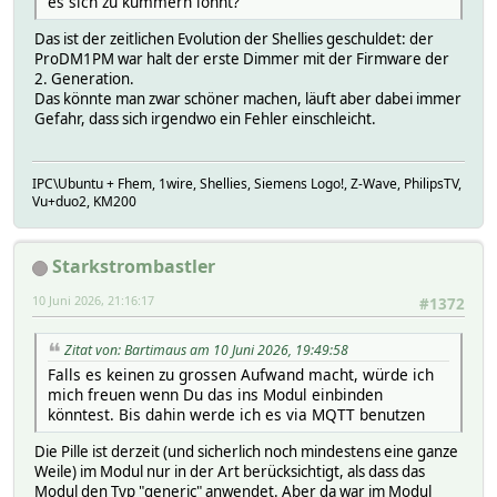
es sich zu kümmern lohnt?
Das ist der zeitlichen Evolution der Shellies geschuldet: der
ProDM1PM war halt der erste Dimmer mit der Firmware der
2. Generation.
Das könnte man zwar schöner machen, läuft aber dabei immer
Gefahr, dass sich irgendwo ein Fehler einschleicht.
IPC\Ubuntu + Fhem, 1wire, Shellies, Siemens Logo!, Z-Wave, PhilipsTV,
Vu+duo2, KM200
Starkstrombastler
10 Juni 2026, 21:16:17
#1372
Zitat von: Bartimaus am 10 Juni 2026, 19:49:58
Falls es keinen zu grossen Aufwand macht, würde ich
mich freuen wenn Du das ins Modul einbinden
könntest. Bis dahin werde ich es via MQTT benutzen
Die Pille ist derzeit (und sicherlich noch mindestens eine ganze
Weile) im Modul nur in der Art berücksichtigt, als dass das
Modul den Typ "generic" anwendet. Aber da war im Modul