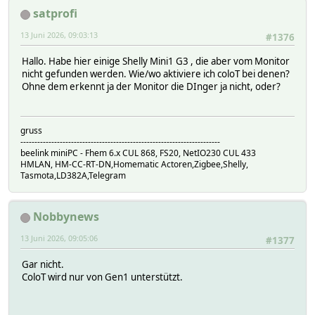
satprofi
13 Juni 2026, 09:03:13
#1376
Hallo. Habe hier einige Shelly Mini1 G3 , die aber vom Monitor
nicht gefunden werden. Wie/wo aktiviere ich coloT bei denen?
Ohne dem erkennt ja der Monitor die DInger ja nicht, oder?
gruss
-----------------------------------------------------------------------
beelink miniPC - Fhem 6.x CUL 868, FS20, NetIO230 CUL 433
HMLAN, HM-CC-RT-DN,Homematic Actoren,Zigbee,Shelly,
Tasmota,LD382A,Telegram
Nobbynews
13 Juni 2026, 09:05:06
#1377
Gar nicht.
ColoT wird nur von Gen1 unterstützt.