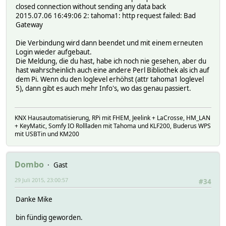
closed connection without sending any data back
2015.07.06 16:49:06 2: tahoma1: http request failed: Bad
Gateway
Die Verbindung wird dann beendet und mit einem erneuten
Login wieder aufgebaut.
Die Meldung, die du hast, habe ich noch nie gesehen, aber du
hast wahrscheinlich auch eine andere Perl Bibliothek als ich auf
dem Pi. Wenn du den loglevel erhöhst (attr tahoma1 loglevel
5), dann gibt es auch mehr Info's, wo das genau passiert.
KNX Hausautomatisierung, RPi mit FHEM, Jeelink + LaCrosse, HM_LAN
+ KeyMatic, Somfy IO Rollladen mit Tahoma und KLF200, Buderus WPS
mit USBTin und KM200
Dombo
Gast
29 Juli 2015, 23:00:57
#34
Danke Mike
bin fündig geworden.