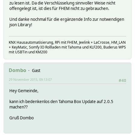
zu lesen ist. Da die Verschlüsselung sinnvoller Weise nicht
offengelegt ist, ist dies für FHEM nicht zu gebrauchen.
Und danke nochmal für die ergänzende Info zur notwendigen
json Library!
KNX Hausautomatisierung, RPi mit FHEM, Jeelink + LaCrosse, HM_LAN
+ KeyMatic, Somfy IO Rollladen mit Tahoma und KLF200, Buderus WPS
mit USBTin und KM200
Dombo
Gast
29 November 2015, 09:13:07
#40
Hey Gemeinde,
kann ich bedenkenlos den Tahoma Box Update auf 2.0.5
machen??
Gruß Dombo