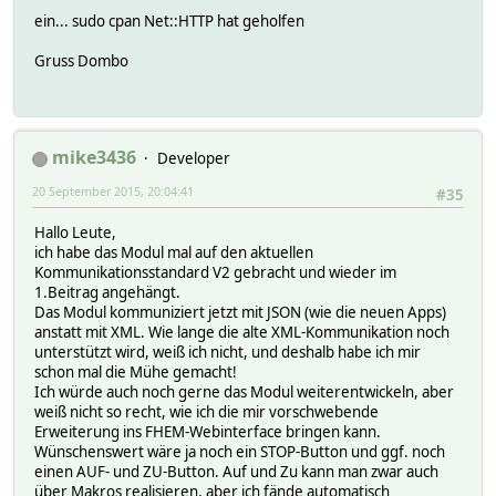
ein... sudo cpan Net::HTTP hat geholfen
Gruss Dombo
mike3436
Developer
20 September 2015, 20:04:41
#35
Hallo Leute,
ich habe das Modul mal auf den aktuellen
Kommunikationsstandard V2 gebracht und wieder im
1.Beitrag angehängt.
Das Modul kommuniziert jetzt mit JSON (wie die neuen Apps)
anstatt mit XML. Wie lange die alte XML-Kommunikation noch
unterstützt wird, weiß ich nicht, und deshalb habe ich mir
schon mal die Mühe gemacht!
Ich würde auch noch gerne das Modul weiterentwickeln, aber
weiß nicht so recht, wie ich die mir vorschwebende
Erweiterung ins FHEM-Webinterface bringen kann.
Wünschenswert wäre ja noch ein STOP-Button und ggf. noch
einen AUF- und ZU-Button. Auf und Zu kann man zwar auch
über Makros realisieren, aber ich fände automatisch