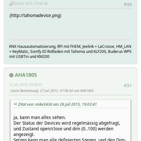
26 Juli 2015, 19:06:38
#30
(http://tahomadevice.png)
KNX Hausautomatisierung, RPi mit FHEM, Jeelink + LaCrosse, HM_LAN
+ KeyMatic, Somfy IO Rollladen mit Tahoma und KLF200, Buderus WPS
mit USBTin und KM200
AHA1805
27 Juli 2015, 07:00:07
#31
Letzte Bearbeitung
: 27 Juli 2015, 07:06:42 von AHA1805
Zitat von: mike3436 am 26 Juli 2015, 19:03:41
ja, kann man alles sehen.
Der Status der Devices wird regelmässig abgefragt,
und Zustand open/close und dim (0..100) werden
angezeigt.
Setzen kann man alle definierten Szenen, und den Dim-