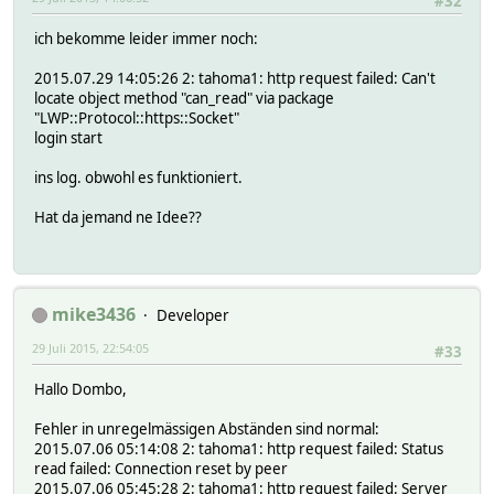
#32
ich bekomme leider immer noch:
2015.07.29 14:05:26 2: tahoma1: http request failed: Can't
locate object method "can_read" via package
"LWP::Protocol::https::Socket"
login start
ins log. obwohl es funktioniert.
Hat da jemand ne Idee??
mike3436
Developer
29 Juli 2015, 22:54:05
#33
Hallo Dombo,
Fehler in unregelmässigen Abständen sind normal:
2015.07.06 05:14:08 2: tahoma1: http request failed: Status
read failed: Connection reset by peer
2015.07.06 05:45:28 2: tahoma1: http request failed: Server