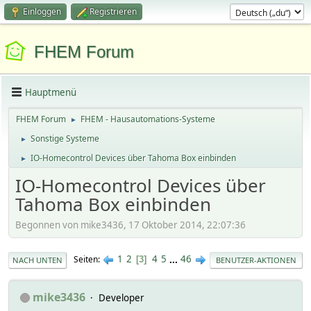
Einloggen
Registrieren
FHEM Forum
Hauptmenü
FHEM Forum
FHEM - Hausautomations-Systeme
►
Sonstige Systeme
►
IO-Homecontrol Devices über Tahoma Box einbinden
►
IO-Homecontrol Devices über
Tahoma Box einbinden
Begonnen von mike3436, 17 Oktober 2014, 22:07:36
1
2
4
5
...
46
Seiten
3
NACH UNTEN
BENUTZER-AKTIONEN
mike3436
Developer