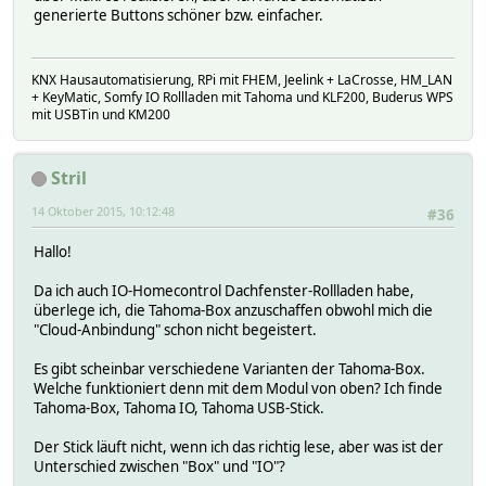
generierte Buttons schöner bzw. einfacher.
KNX Hausautomatisierung, RPi mit FHEM, Jeelink + LaCrosse, HM_LAN
+ KeyMatic, Somfy IO Rollladen mit Tahoma und KLF200, Buderus WPS
mit USBTin und KM200
Stril
14 Oktober 2015, 10:12:48
#36
Hallo!
Da ich auch IO-Homecontrol Dachfenster-Rollladen habe,
überlege ich, die Tahoma-Box anzuschaffen obwohl mich die
"Cloud-Anbindung" schon nicht begeistert.
Es gibt scheinbar verschiedene Varianten der Tahoma-Box.
Welche funktioniert denn mit dem Modul von oben? Ich finde
Tahoma-Box, Tahoma IO, Tahoma USB-Stick.
Der Stick läuft nicht, wenn ich das richtig lese, aber was ist der
Unterschied zwischen "Box" und "IO"?