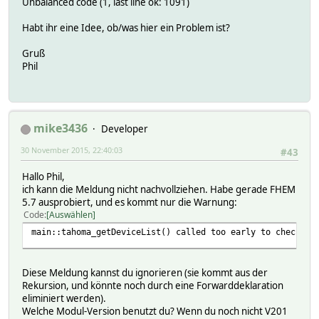
Unbalanced code (1, last line ok: 1091)
Habt ihr eine Idee, ob/was hier ein Problem ist?
Gruß
Phil
mike3436
Developer
30 November 2015, 22:40:03
#43
Hallo Phil,
ich kann die Meldung nicht nachvollziehen. Habe gerade FHEM
5.7 ausprobiert, und es kommt nur die Warnung:
Code
Auswählen
main::tahoma_getDeviceList() called too early to check pr
Diese Meldung kannst du ignorieren (sie kommt aus der
Rekursion, und könnte noch durch eine Forwarddeklaration
eliminiert werden).
Welche Modul-Version benutzt du? Wenn du noch nicht V201