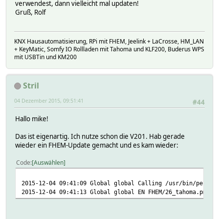
verwendest, dann vielleicht mal updaten!
Gruß, Rolf
KNX Hausautomatisierung, RPi mit FHEM, Jeelink + LaCrosse, HM_LAN
+ KeyMatic, Somfy IO Rollladen mit Tahoma und KLF200, Buderus WPS
mit USBTin und KM200
Stril
04 Dezember 2015, 09:51:41
#44
Hallo mike!
Das ist eigenartig. Ich nutze schon die V201. Hab gerade
wieder ein FHEM-Update gemacht und es kam wieder:
Code
Auswählen
2015-12-04 09:41:09 Global global Calling /usr/bin/perl .
2015-12-04 09:41:13 Global global EN FHEM/26_tahoma.pm: U