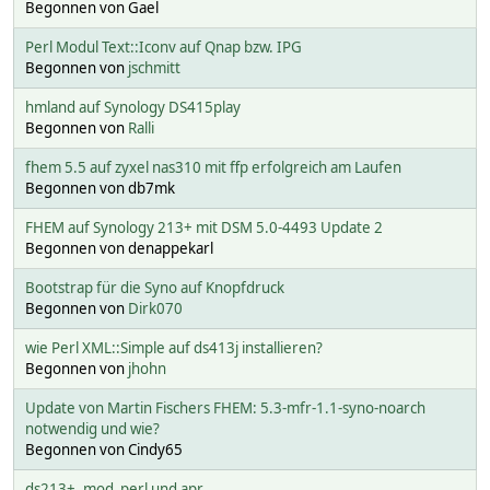
Begonnen von Gael
Perl Modul Text::Iconv auf Qnap bzw. IPG
Begonnen von
jschmitt
hmland auf Synology DS415play
Begonnen von
Ralli
fhem 5.5 auf zyxel nas310 mit ffp erfolgreich am Laufen
Begonnen von db7mk
FHEM auf Synology 213+ mit DSM 5.0-4493 Update 2
Begonnen von denappekarl
Bootstrap für die Syno auf Knopfdruck
Begonnen von
Dirk070
wie Perl XML::Simple auf ds413j installieren?
Begonnen von
jhohn
Update von Martin Fischers FHEM: 5.3-mfr-1.1-syno-noarch
notwendig und wie?
Begonnen von Cindy65
ds213+, mod_perl und apr