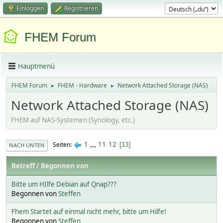
Einloggen
Registrieren
FHEM Forum
Hauptmenü
FHEM Forum
FHEM - Hardware
Network Attached Storage (NAS)
►
►
Network Attached Storage (NAS)
FHEM auf NAS-Systemen (Synology, etc.)
1
...
11
12
Seiten
13
NACH UNTEN
Betreff
/
Begonnen von
Bitte um HIlfe Debian auf Qnap???
Begonnen von
Steffen
Fhem Startet auf einmal nicht mehr, bitte um Hilfe!
Begonnen von
Steffen