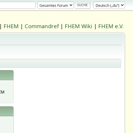
|
FHEM
|
Commandref
|
FHEM Wiki
|
FHEM e.V.
EM