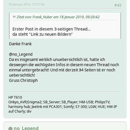
18 Januar 2019, 12:57:58
#45
Zitat von: Frank_Huber am 18 Januar 2019, 09:20:42
Erster Post in diesem 3-seitigen Thread...
da steht "Link zu neuen Bildern"
Danke Frank
@no_Legend
Da es insgesamt wirklich unuebersichtlich ist, hatte ich
deswegen die wichtigsten Infos in diesem neuen Thread noch
einmal untergebracht! Und mit derzeit
3
4 Seiten ist er noch
uebersichtlich!
Gruss Christoph
HP T610
Onkyo_AVR;Enigma2; SB_Server; SB_Player; HM-USB; PhilipsTV;
harmony hub; Jeelink mit PCA301; Somfy; S7-300; LGW; HUE; HM-IP
auf Charly; div
no_Legend