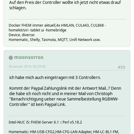
Auf den Preis der Controller wollte ich jetzt nicht etwas drauf
schlagen.
Docker FHEM immer aktuell,4x HMLAN, CUL443, CUL868 -
homekit/siri -tablet ui -homebridge
Device, diverse:
Homematic, Shelly, Tasmota, MQTT, Unifi Network usw.
moonsorrox
30 Januar 2019, 00:29:58
#55
ich habe mich auch eingetragen mit 3 Controllern.
Kommt der Paypal Zahlungslink mit der Antwort Mail..? Denn
die habe ich noch nicht und in meiner Mail von Christoph
"Benachrichtigung ueber neue Sammelbestellung RGBWW-
Controller" ist kein Paypal Link.
Intel-NUC i5: FHEM-Server 6.1 :: Perl v5.18.2
Homematic: HM-USB-CFG2,HM-CFG-LAN Adapter, HM-LC-BL1-FM,