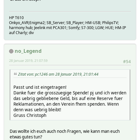
HP T610
Onkyo_AVR;Enigma2; SB_Server; SB_Player; HM-USB; PhilipsTV;
harmony hub; Jeelink mit PCA301; Somfy; S7-300; LGW; HUE; HM-IP
auf Charly; div
no_Legend
28 Januar 2019, 21:07:59
#54
Zitat von: pc1246 am 28 Januar 2019, 21:01:44
Passt und ist eingetragen!
Danke fuer die grosszuegige Spende! pj und ich werden
das uebrig gebliebene Geld, bis auf eine Reserve fuer
Reklamationen, an den Verein fhem spenden. Wenn
denn was uebrig bleibt!
Gruss Christoph
Das wollte ich euch auch noch Fragen, wie kann man euch
etwas gutes tun?