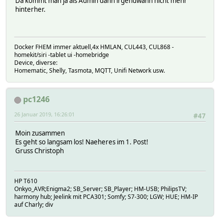
Da kommt man ja als Admin dann irgendwann nicht mehr
hinterher.
Docker FHEM immer aktuell,4x HMLAN, CUL443, CUL868 -
homekit/siri -tablet ui -homebridge
Device, diverse:
Homematic, Shelly, Tasmota, MQTT, Unifi Network usw.
pc1246
26 Januar 2019, 16:26:01
#47
Moin zusammen
Es geht so langsam los! Naeheres im 1. Post!
Gruss Christoph
HP T610
Onkyo_AVR;Enigma2; SB_Server; SB_Player; HM-USB; PhilipsTV;
harmony hub; Jeelink mit PCA301; Somfy; S7-300; LGW; HUE; HM-IP
auf Charly; div