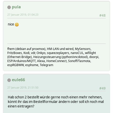
pula
27 Januar 2019, 01:04:23
#48
nice
fhem (debian auf proxmox), HM-LAN und wired, MySensors,
FritzBoxes, Kodi, vdr, Onkyo, squeezeplayers, nanoCUL, wifilight
(Ethernet-Bridge), Heizungssteuerung (python/vncdotool), doorpi,
ESP/Arduinos/MQTT, Alexa, HomeConnect, Sonoff/Tasmota,
espRGBWW, esphome, Telegram
eule66
27 Januar 2019, 21:51:50
#49
Hab schon 2 bestellt würde gerne noch einen mehr nehmen,
könnt ihr das im Bestellformular ändern oder soll ich noch mal
einen eintragen?