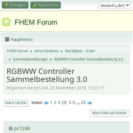
Einloggen
Registrieren
FHEM Forum
Hauptmenü
FHEM Forum
Verschiedenes
Marktplatz - Güter
►
►
Sammelbestellungen
RGBWW Controller Sammelbestellung 3.0
►
►
RGBWW Controller
Sammelbestellung 3.0
Begonnen von pc1246, 23 November 2018, 19:22:11
1
2
3
5
6
...
23
Seiten
4
NACH UNTEN
BENUTZER-AKTIONEN
pc1246