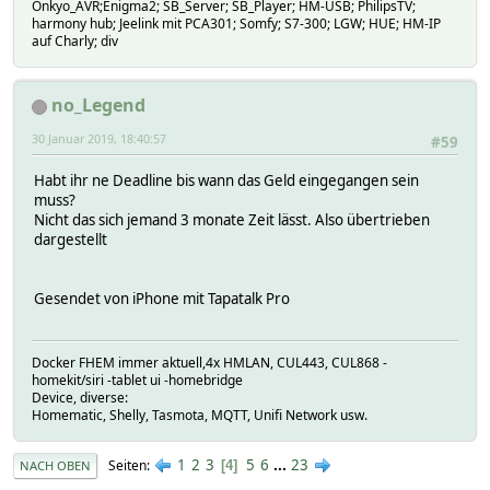
Onkyo_AVR;Enigma2; SB_Server; SB_Player; HM-USB; PhilipsTV;
harmony hub; Jeelink mit PCA301; Somfy; S7-300; LGW; HUE; HM-IP
auf Charly; div
no_Legend
30 Januar 2019, 18:40:57
#59
Habt ihr ne Deadline bis wann das Geld eingegangen sein
muss?
Nicht das sich jemand 3 monate Zeit lässt. Also übertrieben
dargestellt
Gesendet von iPhone mit Tapatalk Pro
Docker FHEM immer aktuell,4x HMLAN, CUL443, CUL868 -
homekit/siri -tablet ui -homebridge
Device, diverse:
Homematic, Shelly, Tasmota, MQTT, Unifi Network usw.
1
2
3
5
6
...
23
Seiten
4
NACH OBEN