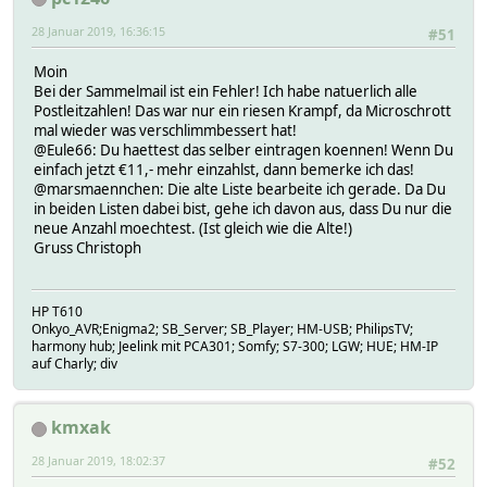
28 Januar 2019, 16:36:15
#51
Moin
Bei der Sammelmail ist ein Fehler! Ich habe natuerlich alle
Postleitzahlen! Das war nur ein riesen Krampf, da Microschrott
mal wieder was verschlimmbessert hat!
@Eule66: Du haettest das selber eintragen koennen! Wenn Du
einfach jetzt €11,- mehr einzahlst, dann bemerke ich das!
@marsmaennchen: Die alte Liste bearbeite ich gerade. Da Du
in beiden Listen dabei bist, gehe ich davon aus, dass Du nur die
neue Anzahl moechtest. (Ist gleich wie die Alte!)
Gruss Christoph
HP T610
Onkyo_AVR;Enigma2; SB_Server; SB_Player; HM-USB; PhilipsTV;
harmony hub; Jeelink mit PCA301; Somfy; S7-300; LGW; HUE; HM-IP
auf Charly; div
kmxak
28 Januar 2019, 18:02:37
#52