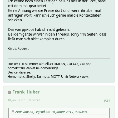
Ich kenne noch einen Fertiger, bei uns hier in der Ecke, habe
mit dem mal gearbeitet.
Keine Ahnung wie die Preise dort sind, wenn ihr aber mal
anfragen wollt, kann ich euch gerne mal die Kontaktdaten
schicken.
Das von pjakobs hab ich nicht gelesen.
Bei dem ganze wirwar in den Threads, sorry 118 Seiten, dass
ließt man sich nicht komplett durch.
Gruß Robert
Docker FHEM immer aktuell,4x HMLAN, CUL443, CUL868 -
homekit/siri -tablet ui -homebridge
Device, diverse:
Homematic, Shelly, Tasmota, MQTT, Unifi Network usw.
Frank_Huber
18 Januar 2019, 09:20:42
#43
Zitat von: no_Legend am 18 Januar 2019, 09:04:04