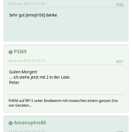
07 Januar 2019, 21:47:49
#36
Sehr gut [emoji106] danke
PSI69
08 Januar 2019, 07:43:14
#37
Guten Morgen!
... ich stehe jetzt mit 2 in der Liste.
Peter
FHEM auf RPi 5 unter Bookworm mit inzwischen einem ganzen Zoo
von Geräten...
Amenophis86
13 Januar 2019, 01:31:14