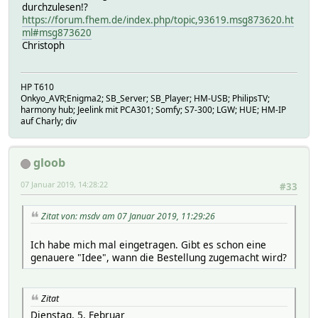
durchzulesen!?
https://forum.fhem.de/index.php/topic,93619.msg873620.ht
ml#msg873620
Christoph
HP T610
Onkyo_AVR;Enigma2; SB_Server; SB_Player; HM-USB; PhilipsTV;
harmony hub; Jeelink mit PCA301; Somfy; S7-300; LGW; HUE; HM-IP
auf Charly; div
gloob
07 Januar 2019, 14:28:22
#33
Zitat von: msdv am 07 Januar 2019, 11:29:26
Ich habe mich mal eingetragen. Gibt es schon eine
genauere "Idee", wann die Bestellung zugemacht wird?
Zitat
Dienstag, 5. Februar