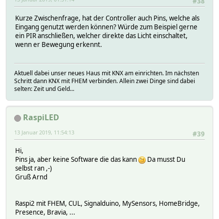
#38
Kurze Zwischenfrage, hat der Controller auch Pins, welche als
Eingang genutzt werden können? Würde zum Beispiel gerne
ein PIR anschließen, welcher direkte das Licht einschaltet,
wenn er Bewegung erkennt.
Aktuell dabei unser neues Haus mit KNX am einrichten. Im nächsten
Schritt dann KNX mit FHEM verbinden. Allein zwei Dinge sind dabei
selten: Zeit und Geld...
RaspiLED
13 Januar 2019, 11:54:13
#39
Hi,
Pins ja, aber keine Software die das kann
Da musst Du
selbst ran ,-)
Gruß Arnd
Raspi2 mit FHEM, CUL, Signalduino, MySensors, HomeBridge,
Presence, Bravia, ...