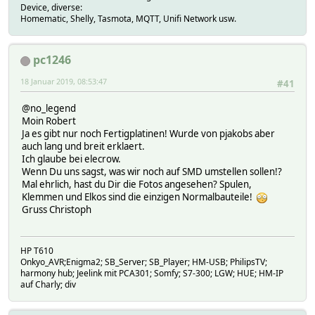
Device, diverse:
Homematic, Shelly, Tasmota, MQTT, Unifi Network usw.
pc1246
18 Januar 2019, 08:53:47
#41
@no_legend
Moin Robert
Ja es gibt nur noch Fertigplatinen! Wurde von pjakobs aber
auch lang und breit erklaert.
Ich glaube bei elecrow.
Wenn Du uns sagst, was wir noch auf SMD umstellen sollen!?
Mal ehrlich, hast du Dir die Fotos angesehen? Spulen,
Klemmen und Elkos sind die einzigen Normalbauteile!
Gruss Christoph
HP T610
Onkyo_AVR;Enigma2; SB_Server; SB_Player; HM-USB; PhilipsTV;
harmony hub; Jeelink mit PCA301; Somfy; S7-300; LGW; HUE; HM-IP
auf Charly; div