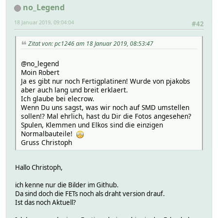
no_Legend
18 Januar 2019, 09:04:04
#42
Zitat von: pc1246 am 18 Januar 2019, 08:53:47
@no_legend
Moin Robert
Ja es gibt nur noch Fertigplatinen! Wurde von pjakobs
aber auch lang und breit erklaert.
Ich glaube bei elecrow.
Wenn Du uns sagst, was wir noch auf SMD umstellen
sollen!? Mal ehrlich, hast du Dir die Fotos angesehen?
Spulen, Klemmen und Elkos sind die einzigen
Normalbauteile!
Gruss Christoph
Hallo Christoph,
ich kenne nur die Bilder im Github.
Da sind doch die FETs noch als draht version drauf.
Ist das noch Aktuell?