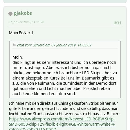
pjakobs
07 Januar 2019, 14:11:28
#31
Moin EisNerd,
Zitat von: EisNerd am 07 Januar 2019, 14:03:09
Moin,
das klingt alles sehr interessant und ich überlege noch
mit einzusteigen. Aber was ich bisher noch gar nicht
blicke, wo bekomme ich brauchbare LED Stripes her, zu
einem akzeptablen Kurs? Bei uns im Baumarkt gibt es
z.B. die von Paulmann, die zumindest in der Demo dort
gut aussehen und Licht machen aber Preislich eben
auch keine kleinen Leuchten sind.
Ich habe mit den direkt aus China gekauften Strips bisher nur
gute Erfahrungen gemacht, zudem sind sie so billig, dass man
leicht mal ein Stück austauscht, wenn was nicht passt. z.B. hier:
https://www.aliexpress.com/item/Newest-LED-RGBW-Strip-
SMD-5050-chip-12V-flexible-light-RGB-White-warm-white-4-
color/32575020716.html?