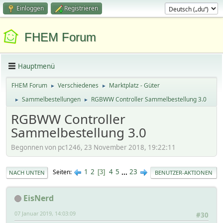
Einloggen
Registrieren
FHEM Forum
Hauptmenü
FHEM Forum
Verschiedenes
Marktplatz - Güter
►
►
Sammelbestellungen
RGBWW Controller Sammelbestellung 3.0
►
►
RGBWW Controller
Sammelbestellung 3.0
Begonnen von pc1246, 23 November 2018, 19:22:11
1
2
4
5
...
23
Seiten
3
NACH UNTEN
BENUTZER-AKTIONEN
EisNerd
07 Januar 2019, 14:03:09
#30