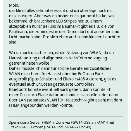
Moin,
das klingt alles sehr interessant und ich überlege noch mit
einzusteigen. Aber was ich bisher noch gar nicht blicke, wo
bekomme ich brauchbare LED Stripes her, zu einem
akzeptablen Kurs? Bei uns im Baumarkt gibt es z.B. die von
Paulmann, die zumindest in der Demo dort gut aussehen und
Licht machen aber Preislich eben auch keine kleinen Leuchten
sind.
Wo ich auch unsicher bin, ist die Nutzung von WLAN, da ich
Haussteuerung und allgemeines Netz/Internetzugang
getrennt halten wollte.
Daher müsste ich dann für solche Geräte ein zusätzliches
WLAN einrichten. Im Haus ist ohnehin EnOcean Funk
ausgerollt (Opus Schalter und Eltako rs485 Aktoren), gibt es
eventuell auch EnOcean gesteuerte Controller?
Bluetooth könnte eventuell auch gehen, dann könnte ich
einen Raspi pro Etage dafür und anderes abstellen, der dann
über LAN (separates VLAN für Haustechnik gibt es eh) mit dem
FHEM angebunden werden könnte.
Openindiana Server FHEM in Zone via FGW14-USB an FAM14 mit
Eltako RS485 Aktoren (FSB14 und FSR14-2x und 4x)