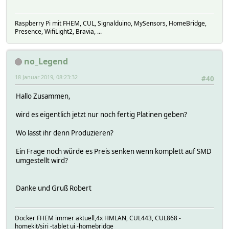
Raspberry Pi mit FHEM, CUL, Signalduino, MySensors, HomeBridge,
Presence, WifiLight2, Bravia, ...
no_Legend
18 Januar 2019, 08:23:32
#40
Hallo Zusammen,
wird es eigentlich jetzt nur noch fertig Platinen geben?
Wo lasst ihr denn Produzieren?
Ein Frage noch würde es Preis senken wenn komplett auf SMD
umgestellt wird?
Danke und Gruß Robert
Docker FHEM immer aktuell,4x HMLAN, CUL443, CUL868 -
homekit/siri -tablet ui -homebridge