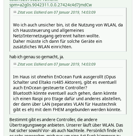
spm=a2g0s.9042311.0.0.27424c4d7JmdCw
Zitat von: EisNerd am 07 Januar 2019, 14:03:09
Wo ich auch unsicher bin, ist die Nutzung von WLAN, da
ich Haussteuerung und allgemeines
Netz/Internetzugang getrennt halten wollte.
Daher müsste ich dann für solche Geräte ein
zusätzliches WLAN einrichten.
hab ich genau so gemacht, ja.
Zitat von: EisNerd am 07 Januar 2019, 14:03:09
Im Haus ist ohnehin EnOcean Funk ausgerollt (Opus
Schalter und Eltako rs485 Aktoren), gibt es eventuell
auch EnOcean gesteuerte Controller?
Bluetooth könnte eventuell auch gehen, dann könnte
ich einen Raspi pro Etage dafür und anderes abstellen,
der dann über LAN (separates VLAN für Haustechnik
gibt es eh) mit dem FHEM angebunden werden könnte.
Bestimmt gibt es andere Controller, die andere
Übertragungswege anbieten. Unserer läuft über WLAN. Das
hat sicher sowohl Vor- als auch Nachteile. Persönlich finde ich
es sehr angenehm, mich nur um eine Art Funk kümmern zu