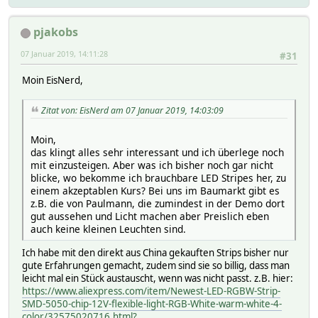
pjakobs
07 Januar 2019, 14:11:28
#31
Moin EisNerd,
Zitat von: EisNerd am 07 Januar 2019, 14:03:09
Moin,
das klingt alles sehr interessant und ich überlege noch
mit einzusteigen. Aber was ich bisher noch gar nicht
blicke, wo bekomme ich brauchbare LED Stripes her, zu
einem akzeptablen Kurs? Bei uns im Baumarkt gibt es
z.B. die von Paulmann, die zumindest in der Demo dort
gut aussehen und Licht machen aber Preislich eben
auch keine kleinen Leuchten sind.
Ich habe mit den direkt aus China gekauften Strips bisher nur
gute Erfahrungen gemacht, zudem sind sie so billig, dass man
leicht mal ein Stück austauscht, wenn was nicht passt. z.B. hier:
https://www.aliexpress.com/item/Newest-LED-RGBW-Strip-
SMD-5050-chip-12V-flexible-light-RGB-White-warm-white-4-
color/32575020716.html?