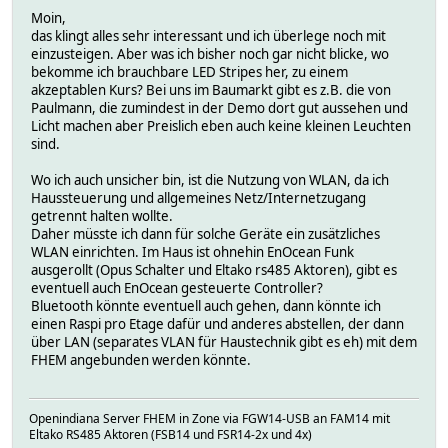
Moin,
das klingt alles sehr interessant und ich überlege noch mit
einzusteigen. Aber was ich bisher noch gar nicht blicke, wo
bekomme ich brauchbare LED Stripes her, zu einem
akzeptablen Kurs? Bei uns im Baumarkt gibt es z.B. die von
Paulmann, die zumindest in der Demo dort gut aussehen und
Licht machen aber Preislich eben auch keine kleinen Leuchten
sind.
Wo ich auch unsicher bin, ist die Nutzung von WLAN, da ich
Haussteuerung und allgemeines Netz/Internetzugang
getrennt halten wollte.
Daher müsste ich dann für solche Geräte ein zusätzliches
WLAN einrichten. Im Haus ist ohnehin EnOcean Funk
ausgerollt (Opus Schalter und Eltako rs485 Aktoren), gibt es
eventuell auch EnOcean gesteuerte Controller?
Bluetooth könnte eventuell auch gehen, dann könnte ich
einen Raspi pro Etage dafür und anderes abstellen, der dann
über LAN (separates VLAN für Haustechnik gibt es eh) mit dem
FHEM angebunden werden könnte.
Openindiana Server FHEM in Zone via FGW14-USB an FAM14 mit
Eltako RS485 Aktoren (FSB14 und FSR14-2x und 4x)