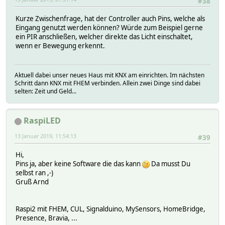
#38
Kurze Zwischenfrage, hat der Controller auch Pins, welche als
Eingang genutzt werden können? Würde zum Beispiel gerne
ein PIR anschließen, welcher direkte das Licht einschaltet,
wenn er Bewegung erkennt.
Aktuell dabei unser neues Haus mit KNX am einrichten. Im nächsten
Schritt dann KNX mit FHEM verbinden. Allein zwei Dinge sind dabei
selten: Zeit und Geld...
RaspiLED
13 Januar 2019, 11:54:13
#39
Hi,
Pins ja, aber keine Software die das kann
Da musst Du
selbst ran ,-)
Gruß Arnd
Raspi2 mit FHEM, CUL, Signalduino, MySensors, HomeBridge,
Presence, Bravia, ...