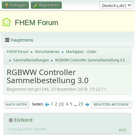
Einloggen
Registrieren
FHEM Forum
Hauptmenü
FHEM Forum
Verschiedenes
Marktplatz - Güter
►
►
Sammelbestellungen
RGBWW Controller Sammelbestellung 3.0
►
►
RGBWW Controller
Sammelbestellung 3.0
Begonnen von pc1246, 23 November 2018, 19:22:11
1
2
4
5
...
23
Seiten
3
NACH UNTEN
BENUTZER-AKTIONEN
EisNerd
07 Januar 2019, 14:03:09
#30