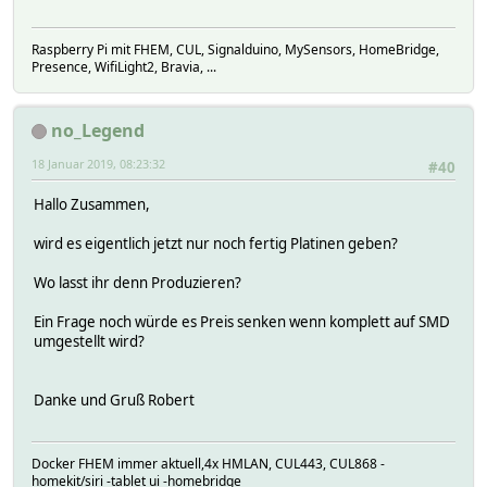
Raspberry Pi mit FHEM, CUL, Signalduino, MySensors, HomeBridge,
Presence, WifiLight2, Bravia, ...
no_Legend
18 Januar 2019, 08:23:32
#40
Hallo Zusammen,
wird es eigentlich jetzt nur noch fertig Platinen geben?
Wo lasst ihr denn Produzieren?
Ein Frage noch würde es Preis senken wenn komplett auf SMD
umgestellt wird?
Danke und Gruß Robert
Docker FHEM immer aktuell,4x HMLAN, CUL443, CUL868 -
homekit/siri -tablet ui -homebridge