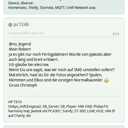
Device, diverse:
Homematic, Shelly, Tasmota, MQTT, Unifi Network usw.
pc1246
18 Januar 2019, 08:53:47
#41
@no_legend
Moin Robert
Ja es gibt nur noch Fertigplatinen! Wurde von pjakobs aber
auch lang und breit erklaert.
Ich glaube bei elecrow.
Wenn Du uns sagst, was wir noch auf SMD umstellen sollen!?
Mal ehrlich, hast du Dir die Fotos angesehen? Spulen,
Klemmen und Elkos sind die einzigen Normalbauteile!
Gruss Christoph
HP T610
Onkyo_AVR;Enigma2; SB_Server; SB_Player; HM-USB; PhilipsTV;
harmony hub; Jeelink mit PCA301; Somfy; S7-300; LGW; HUE; HM-IP
auf Charly; div