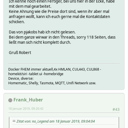
Ich kenne noch einen Fertiger, bei uns hier in der Ecke, habe
mit dem mal gearbeitet.
Keine Ahnung wie die Preise dort sind, wenn ihr aber mal
anfragen wollt, kann ich euch gerne mal die Kontaktdaten
schicken.
Das von pjakobs hab ich nicht gelesen.
Bei dem ganze wirwar in den Threads, sorry 118 Seiten, dass
ließt man sich nicht komplett durch.
Gruß Robert
Docker FHEM immer aktuell,4x HMLAN, CUL443, CUL868 -
homekit/siri -tablet ui -homebridge
Device, diverse:
Homematic, Shelly, Tasmota, MQTT, Unifi Network usw.
Frank_Huber
18 Januar 2019, 09:20:42
#43
Zitat von: no_Legend am 18 Januar 2019, 09:04:04