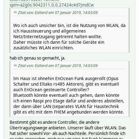
spm=a2g0s.9042311.0.0.27424c4d7JmdCw
Zitat von: EisNerd am 07 Januar 2019, 14:03:09
Wo ich auch unsicher bin, ist die Nutzung von WLAN, da
ich Haussteuerung und allgemeines
Netz/Internetzugang getrennt halten wollte.
Daher müsste ich dann für solche Geräte ein
zusätzliches WLAN einrichten.
hab ich genau so gemacht, ja.
Zitat von: EisNerd am 07 Januar 2019, 14:03:09
Im Haus ist ohnehin EnOcean Funk ausgerollt (Opus
Schalter und Eltako rs485 Aktoren), gibt es eventuell
auch EnOcean gesteuerte Controller?
Bluetooth könnte eventuell auch gehen, dann könnte
ich einen Raspi pro Etage dafür und anderes abstellen,
der dann über LAN (separates VLAN für Haustechnik
gibt es eh) mit dem FHEM angebunden werden könnte.
Bestimmt gibt es andere Controller, die andere
Übertragungswege anbieten. Unserer läuft über WLAN. Das
hat sicher sowohl Vor- als auch Nachteile. Persönlich finde ich
es sehr angenehm, mich nur um eine Art Funk kümmern zu