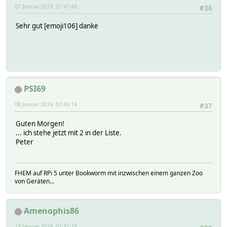
07 Januar 2019, 21:47:49
#36
Sehr gut [emoji106] danke
PSI69
08 Januar 2019, 07:43:14
#37
Guten Morgen!
... ich stehe jetzt mit 2 in der Liste.
Peter
FHEM auf RPi 5 unter Bookworm mit inzwischen einem ganzen Zoo
von Geräten...
Amenophis86
13 Januar 2019, 01:31:14