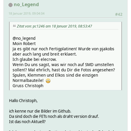
no_Legend
18 Januar 2019, 09:04:04
#42
Zitat von: pc1246 am 18 Januar 2019, 08:53:47
@no_legend
Moin Robert
Ja es gibt nur noch Fertigplatinen! Wurde von pjakobs
aber auch lang und breit erklaert.
Ich glaube bei elecrow.
Wenn Du uns sagst, was wir noch auf SMD umstellen
sollen!? Mal ehrlich, hast du Dir die Fotos angesehen?
Spulen, Klemmen und Elkos sind die einzigen
Normalbauteile!
Gruss Christoph
Hallo Christoph,
ich kenne nur die Bilder im Github.
Da sind doch die FETs noch als draht version drauf.
Ist das noch Aktuell?