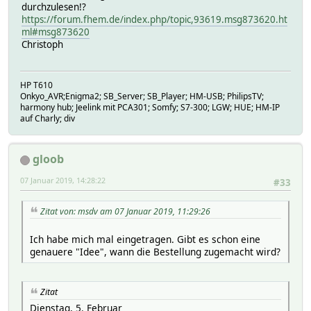
durchzulesen!?
https://forum.fhem.de/index.php/topic,93619.msg873620.ht
ml#msg873620
Christoph
HP T610
Onkyo_AVR;Enigma2; SB_Server; SB_Player; HM-USB; PhilipsTV;
harmony hub; Jeelink mit PCA301; Somfy; S7-300; LGW; HUE; HM-IP
auf Charly; div
gloob
07 Januar 2019, 14:28:22
#33
Zitat von: msdv am 07 Januar 2019, 11:29:26
Ich habe mich mal eingetragen. Gibt es schon eine
genauere "Idee", wann die Bestellung zugemacht wird?
Zitat
Dienstag, 5. Februar