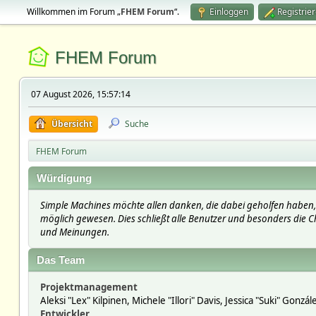
Willkommen im Forum „
FHEM Forum
“.
Einloggen
Registrie
FHEM Forum
07 August 2026, 15:57:14
Übersicht
Suche
FHEM Forum
Würdigung
Simple Machines möchte allen danken, die dabei geholfen haben, 
möglich gewesen. Dies schließt alle Benutzer und besonders die Ch
und Meinungen.
Das Team
Projektmanagement
Aleksi "Lex" Kilpinen, Michele "Illori" Davis, Jessica "Suki" Gonzá
Entwickler