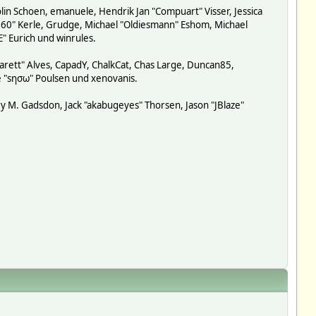
lin Schoen, emanuele, Hendrik Jan "Compuart" Visser, Jessica
-360" Kerle, Grudge, Michael "Oldiesmann" Eshom, Michael
E" Eurich und winrules.
garett" Alves, CapadY, ChalkCat, Chas Large, Duncan85,
de "sησω" Poulsen und xenovanis.
y M. Gadsdon, Jack "akabugeyes" Thorsen, Jason "JBlaze"