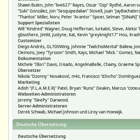
Shawn Bulen, John "live627" Rayes, Oscar "Ozp" Rydhé, Aaron va
"Suki" González, Jon "Sesquipedalian" Stovell, Juan "JayBacha
"Thantos" Miller, Norv, Peter "Arantor" Spicer, Selman "[SiNaN]"
Support Spezialisten
Will "Kindred" Wagner, Doug Heffernan, lurkalot, Steve, Aleksi 
gbsothere, JimM, Justyne, Kat, Kevin "greyknight17" Hou, Krash
Customizer
Diego Andrés, GL700Wing, Johnnie "TwitchisMental" Ballew, Jon
Clemons, Joey "Tyrsson" Smith, Kays, Michael "Mick." Gomez, Na
Dokumentation
Michele "Illori" Davis, Irisado, AngelinaBelle, Chainy, Graeme
Übersetzer
Nikola "Dzonny" Novaković, m4z, Francisco "d3vcho" Domíngue
Marketing
Adish "(F.L.A.M.E.R)" Patel, Bryan "Runic" Deakin, Marcus "cσσ
Webseiten-Administratoren
Jeremy "SleePy" Darwood.
Server-Administratoren
Derek Schwab, Michael Johnson und Liroy van Hoewijk.
Deutsche Übersetzung
Deutsche Übersetzung