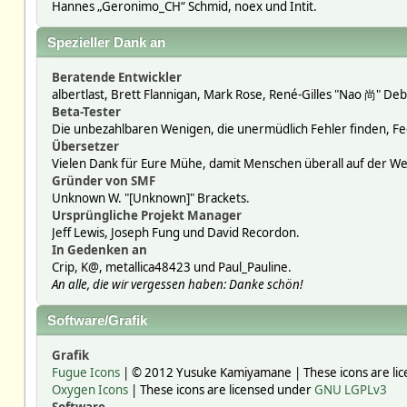
Hannes „Geronimo_CH“ Schmid, noex und Intit.
Spezieller Dank an
Beratende Entwickler
albertlast, Brett Flannigan, Mark Rose, René-Gilles "Nao 尚" Deb
Beta-Tester
Die unbezahlbaren Wenigen, die unermüdlich Fehler finden, F
Übersetzer
Vielen Dank für Eure Mühe, damit Menschen überall auf der W
Gründer von SMF
Unknown W. "[Unknown]" Brackets.
Ursprüngliche Projekt Manager
Jeff Lewis, Joseph Fung und David Recordon.
In Gedenken an
Crip, K@, metallica48423 und Paul_Pauline.
An alle, die wir vergessen haben: Danke schön!
Software/Grafik
Grafik
Fugue Icons
| © 2012 Yusuke Kamiyamane | These icons are lic
Oxygen Icons
| These icons are licensed under
GNU LGPLv3