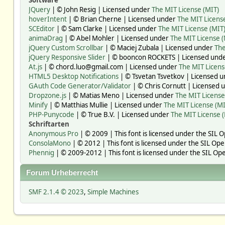
Software
JQuery
| © John Resig | Licensed under
The MIT License (MIT)
hoverIntent
| © Brian Cherne | Licensed under
The MIT Licens
SCEditor
| © Sam Clarke | Licensed under
The MIT License (MIT
animaDrag
| © Abel Mohler | Licensed under
The MIT License (
jQuery Custom Scrollbar
| © Maciej Zubala | Licensed under
The
jQuery Responsive Slider
| © booncon ROCKETS | Licensed und
At.js
| © chord.luo@gmail.com | Licensed under
The MIT Licens
HTML5 Desktop Notifications
| © Tsvetan Tsvetkov | Licensed 
GAuth Code Generator/Validator
| © Chris Cornutt | Licensed
Dropzone.js
| © Matias Meno | Licensed under
The MIT License
Minify
| © Matthias Mullie | Licensed under
The MIT License (MI
PHP-Punycode
| © True B.V. | Licensed under
The MIT License 
Schriftarten
Anonymous Pro
| © 2009 | This font is licensed under the SIL 
ConsolaMono
| © 2012 | This font is licensed under the SIL Ope
Phennig
| © 2009-2012 | This font is licensed under the SIL Ope
Forum Urheberrecht
SMF 2.1.4 © 2023
,
Simple Machines