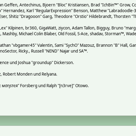
n Geffen, Antechinus, Bjoern "Bloc" Kristiansen, Brad "IchBin™" Grow, Co
tero" Hernandez, Karl "RegularExpression" Benson, Matthew "Labradoodle
 Eser, Shitiz "Dragooon" Garg, Theodore "Orstio" Hildebrandt, Thorsten "T
"Lex" Kilpinen, br360, GigaWatt, ziycon, Adam Tallon, Bigguy, Bruno "mar
, Mashby, Michael Colin Blaber, Old Fossil, S-Ace, shadav, Storman™, Wa
athan "vbgamer45" Valentin, Sami "SychO" Mazouz, Brannon "B" Hall, Gar
noSector, Ricky., Russell "NEND" Najar und SA™.
 Spence und Joshua "groundup" Dickerson.
z, Robert Monden und Relyana.
кιє мσηѕтєя" Forsberg und Ralph "[n3rve]" Otowo.