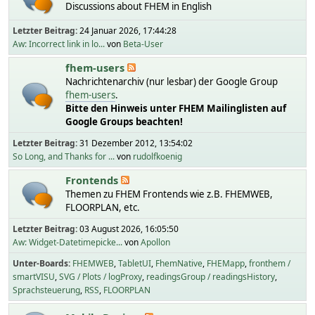
Discussions about FHEM in English
Letzter Beitrag:
24 Januar 2026, 17:44:28
Aw: Incorrect link in lo...
von
Beta-User
fhem-users
Nachrichtenarchiv (nur lesbar) der Google Group
fhem-users
.
Bitte den Hinweis unter FHEM Mailinglisten auf
Google Groups beachten!
Letzter Beitrag:
31 Dezember 2012, 13:54:02
So Long, and Thanks for ...
von
rudolfkoenig
Frontends
Themen zu FHEM Frontends wie z.B. FHEMWEB,
FLOORPLAN, etc.
Letzter Beitrag:
03 August 2026, 16:05:50
Aw: Widget-Datetimepicke...
von
Apollon
Unter-Boards
FHEMWEB
TabletUI
FhemNative
FHEMapp
fronthem /
smartVISU
SVG / Plots / logProxy
readingsGroup / readingsHistory
Sprachsteuerung
RSS
FLOORPLAN