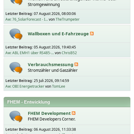
Stromgewinnung
Letzter Beitrag:
07 August 2026, 08:00:06
Aw: 76_SolarForecast - I...
von
TheTrumpeter
Wallboxen und E-Fahrzeuge
Letzter Beitrag:
05 August 2026, 19:40:45
Aw: ABL EMH1 über RS485-...
von
ChrisB52
Verbrauchsmessung
Stromzähler und Gaszähler
Letzter Beitrag:
25 Juli 2026, 09:14:59
Aw: OBI Energietracker
von
TomLee
FHEM - Entwicklung
FHEM Development
FHEM Developers Corner.
Letzter Beitrag:
06 August 2026, 11:33:38