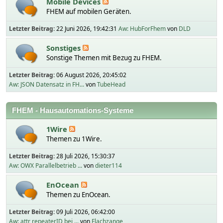
Mobile Devices
FHEM auf mobilen Geräten.
Letzter Beitrag:
22 Juni 2026, 19:42:31
Aw: HubForFhem
von
DLD
Sonstiges
Sonstige Themen mit Bezug zu FHEM.
Letzter Beitrag:
06 August 2026, 20:45:02
Aw: JSON Datensatz in FH...
von
TubeHead
FHEM - Hausautomations-Systeme
1Wire
Themen zu 1Wire.
Letzter Beitrag:
28 Juli 2026, 15:30:37
Aw: OWX Parallelbetrieb ...
von
dieter114
EnOcean
Themen zu EnOcean.
Letzter Beitrag:
09 Juli 2026, 06:42:00
Aw: attr repeaterID bei ...
von
Flachzange