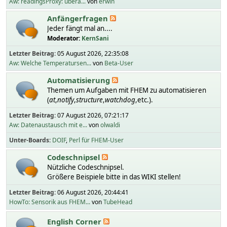
Aw: readingsProxy: übera...
von
erwin
Anfängerfragen
Jeder fängt mal an....
Moderator:
KernSani
Letzter Beitrag:
05 August 2026, 22:35:08
Aw: Welche Temperatursen...
von
Beta-User
Automatisierung
Themen um Aufgaben mit FHEM zu automatisieren
(
at
,
notify
,
structure
,
watchdog
,etc.).
Letzter Beitrag:
07 August 2026, 07:21:17
Aw: Datenaustausch mit e...
von
olwaldi
Unter-Boards
DOIF
Perl für FHEM-User
Codeschnipsel
Nützliche Codeschnipsel.
Größere Beispiele bitte in das WIKI stellen!
Letzter Beitrag:
06 August 2026, 20:44:41
HowTo: Sensorik aus FHEM...
von
TubeHead
English Corner