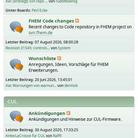
Aw: (erledigt) svn repo ...
von
rudolfkoenig
Unter-Boards
Perl Ecke
FHEM Code changes
Recent changes to Code repository in FHEM project on
svn.fhem.de
Letzter Beitrag:
07 August 2026, 08:00:28
Revision 31545: controls...
von
System
Wunschliste
Anregungen, Ideen, Vorschläge für FHEM
Erweiterungen.
Letzter Beitrag:
20 Juni 2026, 13:45:01
Aw: Warnungen von warnun...
von
dennisk
CUL
Ankündigungen
Ankündigungen und Hinweise zur CUL-Firmware.
Letzter Beitrag:
30 August 2020, 17:33:25
Antw:LaCrosse für CUL
von
Ralf9