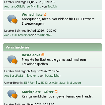
Letzter Beitrag:
13 Juni 2026, 00:10:55
Aw: nanoCUL Parse_MN, Er...
von
TobSch
Wunschliste
Anregungen, Ideen, Vorschläge für CUL-Firmware
Erweiterungen.
Letzter Beitrag:
19 April 2026, 19:32:07
Aw: 2 CUL betreiben
von
martinp876
Verschiedenes
Bastelecke
Projekte für Bastler, die gerne auch mal zum
Lötkolben greifen.
Letzter Beitrag:
06 August 2026, 21:19:52
Aw: BoseFix32 — lokaler ...
von
betateilchen
Unter-Boards
ESP Familie
3D-Druck/Gehäuse
MySensors
Marktplatz - Güter
Kein gewerblicher oder gewerbsmäßiger Handel.
Letzter Beitrag:
19 Juli 2026, 16:18:16