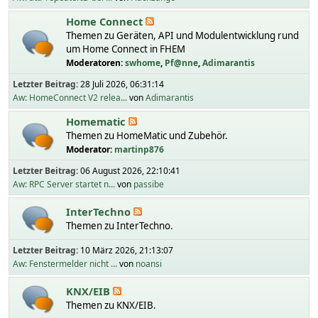
Home Connect
Themen zu Geräten, API und Modulentwicklung rund
um Home Connect in FHEM
Moderatoren:
swhome
,
Pf@nne
,
Adimarantis
Letzter Beitrag:
28 Juli 2026, 06:31:14
Aw: HomeConnect V2 relea...
von
Adimarantis
Homematic
Themen zu HomeMatic und Zubehör.
Moderator:
martinp876
Letzter Beitrag:
06 August 2026, 22:10:41
Aw: RPC Server startet n...
von
passibe
InterTechno
Themen zu InterTechno.
Letzter Beitrag:
10 März 2026, 21:13:07
Aw: Fenstermelder nicht ...
von
noansi
KNX/EIB
Themen zu KNX/EIB.