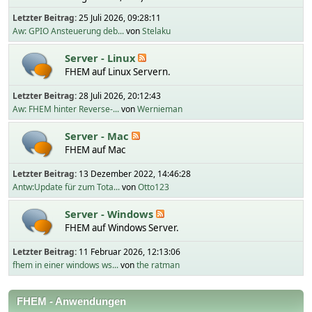
Letzter Beitrag:
25 Juli 2026, 09:28:11
Aw: GPIO Ansteuerung deb...
von
Stelaku
Server - Linux
FHEM auf Linux Servern.
Letzter Beitrag:
28 Juli 2026, 20:12:43
Aw: FHEM hinter Reverse-...
von
Wernieman
Server - Mac
FHEM auf Mac
Letzter Beitrag:
13 Dezember 2022, 14:46:28
Antw:Update für zum Tota...
von
Otto123
Server - Windows
FHEM auf Windows Server.
Letzter Beitrag:
11 Februar 2026, 12:13:06
fhem in einer windows ws...
von
the ratman
FHEM - Anwendungen