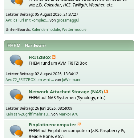
wie z.B.
Calendar
,
HCS
,
Twiligth
,
Weather
, etc.
Letzter Beitrag:
05 August 2026, 21:37:27
Aw: ical url mit komplex...
von
grossmaggul
Unter-Boards
Kalendermodule
Wettermodule
FHEM - Hardware
FRITZ!Box
FHEM rund um AVM FRITZ!Box
Letzter Beitrag:
02 August 2026, 13:34:12
Aw: 72_FRITZBOX.pm wird ...
von
JoWiemann
Network Attached Storage (NAS)
FHEM auf NAS-Systemen (Synology, etc.)
Letzter Beitrag:
26 Juni 2026, 08:59:09
Kein ssh-Zugriff mehr au...
von
Marko1976
Einplatinencomputer
FHEM auf Einplatinencomputern (z.B. Raspberry Pi,
Beagle Bone, etc.)