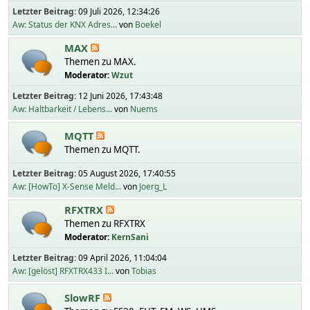
Letzter Beitrag:
09 Juli 2026, 12:34:26
Aw: Status der KNX Adres...
von
Boekel
MAX
Themen zu MAX.
Moderator:
Wzut
Letzter Beitrag:
12 Juni 2026, 17:43:48
Aw: Haltbarkeit / Lebens...
von
Nuems
MQTT
Themen zu MQTT.
Letzter Beitrag:
05 August 2026, 17:40:55
Aw: [HowTo] X-Sense Meld...
von
Joerg_L
RFXTRX
Themen zu RFXTRX
Moderator:
KernSani
Letzter Beitrag:
09 April 2026, 11:04:04
Aw: [gelöst] RFXTRX433 I...
von
Tobias
SlowRF