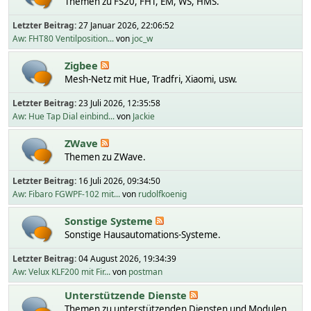
Themen zu FS20, FHT, EM, WS, HMS.
Letzter Beitrag:
27 Januar 2026, 22:06:52
Aw: FHT80 Ventilposition...
von
joc_w
Zigbee
Mesh-Netz mit Hue, Tradfri, Xiaomi, usw.
Letzter Beitrag:
23 Juli 2026, 12:35:58
Aw: Hue Tap Dial einbind...
von
Jackie
ZWave
Themen zu ZWave.
Letzter Beitrag:
16 Juli 2026, 09:34:50
Aw: Fibaro FGWPF-102 mit...
von
rudolfkoenig
Sonstige Systeme
Sonstige Hausautomations-Systeme.
Letzter Beitrag:
04 August 2026, 19:34:39
Aw: Velux KLF200 mit Fir...
von
postman
Unterstützende Dienste
Themen zu unterstützenden Diensten und Modulen