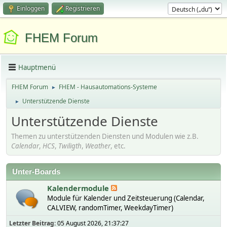
Einloggen
Registrieren
FHEM Forum
Hauptmenü
FHEM Forum
FHEM - Hausautomations-Systeme
►
Unterstützende Dienste
►
Unterstützende Dienste
Themen zu unterstützenden Diensten und Modulen wie z.B.
Calendar
,
HCS
,
Twiligth
,
Weather
, etc.
Unter-Boards
Kalendermodule
Module für Kalender und Zeitsteuerung (Calendar,
CALVIEW, randomTimer, WeekdayTimer)
Letzter Beitrag:
05 August 2026, 21:37:27