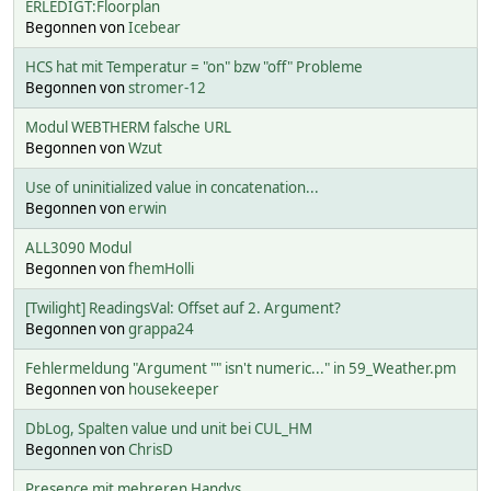
ERLEDIGT:Floorplan
Begonnen von
Icebear
HCS hat mit Temperatur = "on" bzw "off" Probleme
Begonnen von
stromer-12
Modul WEBTHERM falsche URL
Begonnen von
Wzut
Use of uninitialized value in concatenation...
Begonnen von
erwin
ALL3090 Modul
Begonnen von
fhemHolli
[Twilight] ReadingsVal: Offset auf 2. Argument?
Begonnen von
grappa24
Fehlermeldung "Argument "" isn't numeric..." in 59_Weather.pm
Begonnen von
housekeeper
DbLog, Spalten value und unit bei CUL_HM
Begonnen von
ChrisD
Presence mit mehreren Handys