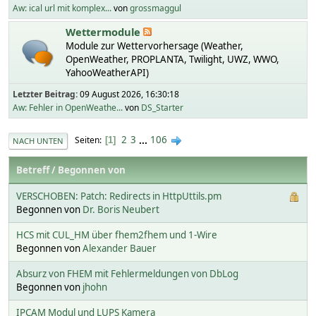
Aw: ical url mit komplex...
von
grossmaggul
Wettermodule
Module zur Wettervorhersage (Weather,
OpenWeather, PROPLANTA, Twilight, UWZ, WWO,
YahooWeatherAPI)
Letzter Beitrag:
09 August 2026, 16:30:18
Aw: Fehler in OpenWeathe...
von
DS_Starter
2
3
...
106
Seiten
1
NACH UNTEN
Betreff
/
Begonnen von
VERSCHOBEN: Patch: Redirects in HttpUttils.pm
Begonnen von
Dr. Boris Neubert
HCS mit CUL_HM über fhem2fhem und 1-Wire
Begonnen von
Alexander Bauer
Absurz von FHEM mit Fehlermeldungen von DbLog
Begonnen von
jhohn
IPCAM Modul und LUPS Kamera