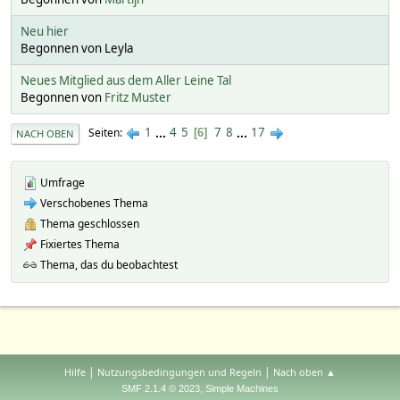
Neu hier
Begonnen von Leyla
Neues Mitglied aus dem Aller Leine Tal
Begonnen von
Fritz Muster
1
...
4
5
7
8
...
17
Seiten
6
NACH OBEN
Umfrage
Verschobenes Thema
Thema geschlossen
Fixiertes Thema
Thema, das du beobachtest
|
|
Hilfe
Nutzungsbedingungen und Regeln
Nach oben ▲
,
SMF 2.1.4 © 2023
Simple Machines