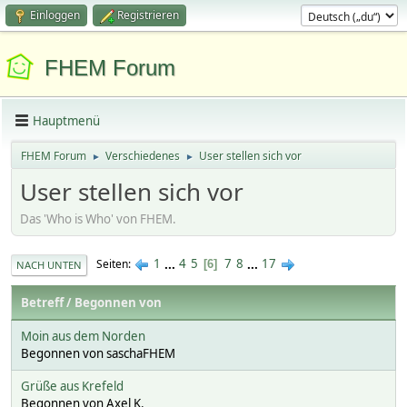
Einloggen
Registrieren
FHEM Forum
Hauptmenü
FHEM Forum
Verschiedenes
User stellen sich vor
►
►
User stellen sich vor
Das 'Who is Who' von FHEM.
1
...
4
5
7
8
...
17
Seiten
6
NACH UNTEN
Betreff
/
Begonnen von
Moin aus dem Norden
Begonnen von saschaFHEM
Grüße aus Krefeld
Begonnen von Axel K.