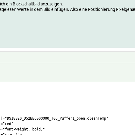
ich ein Blockschaltbild anzuzeigen.
sgelesen Werte in dem Bild einfügen. Also eine Positionierung Pixelgena
t]="DS18B20_D52BBC000000_T05_Puffer1_oben:cleanTemp"
r="red"
e="font-weight: bold;"
s="size-2">