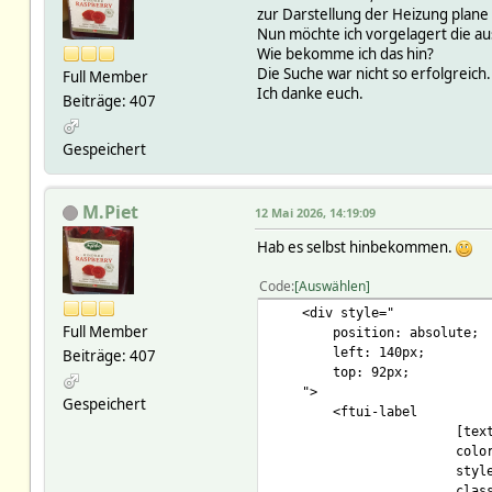
zur Darstellung der Heizung plane 
Nun möchte ich vorgelagert die au
Wie bekomme ich das hin?
Die Suche war nicht so erfolgreich.
Full Member
Ich danke euch.
Beiträge: 407
Gespeichert
M.Piet
12 Mai 2026, 14:19:09
Hab es selbst hinbekommen.
Code
Auswählen
<div style="
Full Member
position: absolute;
left: 140px;
Beiträge: 407
top: 92px;
">
Gespeichert
<ftui-label
[tex
colo
styl
clas