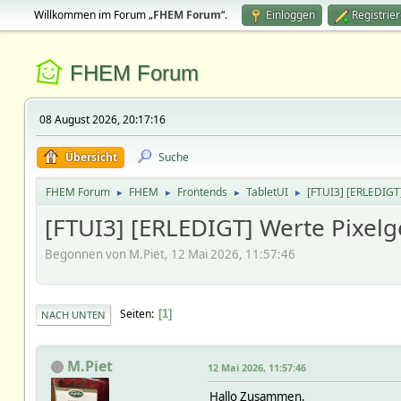
Willkommen im Forum „
FHEM Forum
“.
Einloggen
Registrie
FHEM Forum
08 August 2026, 20:17:16
Übersicht
Suche
FHEM Forum
FHEM
Frontends
TabletUI
[FTUI3] [ERLEDIGT]
►
►
►
►
[FTUI3] [ERLEDIGT] Werte Pixelg
Begonnen von M.Piet, 12 Mai 2026, 11:57:46
Seiten
1
NACH UNTEN
M.Piet
12 Mai 2026, 11:57:46
Hallo Zusammen,