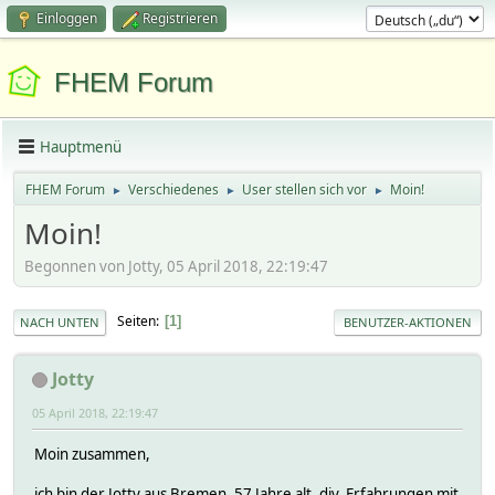
Einloggen
Registrieren
FHEM Forum
Hauptmenü
FHEM Forum
Verschiedenes
User stellen sich vor
Moin!
►
►
►
Moin!
Begonnen von Jotty, 05 April 2018, 22:19:47
Seiten
1
NACH UNTEN
BENUTZER-AKTIONEN
Jotty
05 April 2018, 22:19:47
Moin zusammen,
ich bin der Jotty aus Bremen, 57 Jahre alt, div. Erfahrungen mit