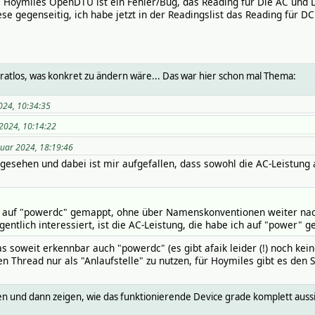
e Hoymiles OpenDTU ist ein Fehler/Bug, das Reading für Die AC und 
se gegenseitig, ich habe jetzt in der Readingslist das Reading für D
 ratlos, was konkret zu ändern wäre... Das war hier schon mal Thema:
024, 10:34:35
 2024, 10:14:22
ruar 2024, 18:19:46
esehen und dabei ist mir aufgefallen, dass sowohl die AC-Leistung 
g auf "powerdc" gemappt, ohne über Namenskonventionen weiter nachz
gentlich interessiert, ist die AC-Leistung, die habe ich auf "power" g
s soweit erkennbar auch "powerdc" (es gibt afaik leider (!) noch k
en Thread nur als "Anlaufstelle" zu nutzen, für Hoymiles gibt es den
en und dann zeigen, wie das funktionierende Device grade komplett aussie