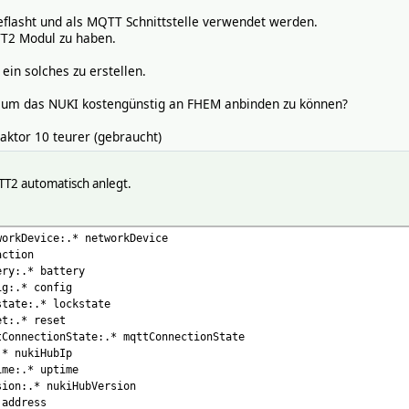
flasht und als MQTT Schnittstelle verwendet werden.
TT2 Modul zu haben.
 ein solches zu erstellen.
um das NUKI kostengünstig an FHEM anbinden zu können?
Faktor 10 teurer (gebraucht)
TT2 automatisch anlegt.
workDevice:.* networkDevice
action
ery:.* battery
ig:.* config
state:.* lockstate
et:.* reset
tConnectionState:.* mqttConnectionState
.* nukiHubIp
ime:.* uptime
sion:.* nukiHubVersion
 address