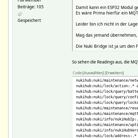
Beiträge: 105
Damit kann ein ESP32 Modul ge
Es wäre Prima hierfür ein MQ
Gespeichert
Leider bin ich nicht in der Lage
Mag das jemand übernehmen, 
Die Nuki Bridge ist ja um den 
So sehen die Readings aus, die MQ
Code
Auswählen
Erweitern
nukihub:nuki/maintenance/net
nukihub:nuki/lock/action:.* 
nukihub:nuki/lock/query/batt
nukihub:nuki/lock/query/conf
nukihub:nuki/lock/query/lock
nukihub:nuki/maintenance/res
nukihub:nuki/maintenance/mqt
nukihub:nuki/info/nukiHubIp:
nukihub:nuki/maintenance/upt
nukihub:nuki/info/nukiHubVer
nukihub:nuki/lock/address:.*