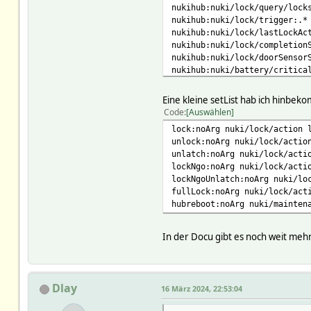
nukihub:nuki/lock/query/lock
nukihub:nuki/lock/trigger:.*
nukihub:nuki/lock/lastLockAc
nukihub:nuki/lock/completion
nukihub:nuki/lock/doorSensor
nukihub:nuki/battery/critica
nukihub:nuki/battery/chargin
nukihub:nuki/battery/level:.
Eine kleine setList hab ich hinbe
nukihub:nuki/battery/keypadC
Code
Auswählen
nukihub:nuki/lock/json:.* { 
lock:noArg nuki/lock/action 
nukihub:nuki/presence/device
unlock:noArg nuki/lock/actio
nukihub:nuki/battery/voltage
unlatch:noArg nuki/lock/acti
nukihub:nuki/battery/drain:.
lockNgo:noArg nuki/lock/acti
nukihub:nuki/battery/maxTurn
lockNgoUnlatch:noArg nuki/lo
nukihub:nuki/battery/lockDis
fullLock:noArg nuki/lock/act
nukihub:nuki/configuration/b
hubreboot:noArg nuki/mainten
nukihub:nuki/configuration/l
nukihub:nuki/configuration/l
nukihub:nuki/configuration/s
In der Docu gibt es noch weit meh
nukihub:nuki/info/firmwareVe
nukihub:nuki/info/hardwareVe
nukihub:nuki/configuration/a
nukihub:nuki/configuration/a
Dlay
16 März 2024, 22:53:04
nukihub:nuki/lock/rssi:.* rs
nukihub:nuki/lock/log:.* log