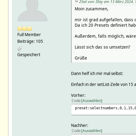
Zitat von: Dlay am 13 März 2024, 
nukihub:nuki/lock/authorizat
Moin zusammen,
nukihub:nuki/lock/authorizat
nukihub:nuki/maintenance/wif
mir ist grad aufgefallen, dass
Da ich 20 Presets definiert ha
Full Member
Außerdem, falls möglich, wäre
Beiträge: 105
Lässt sich das so umsetzen?
Gespeichert
Grüße
Dann helf ich mir mal selbst:
Einfach in der setList-Zeile von 1
Vorher:
Code
Auswählen
preset:selectnumbers,0,1,15,
Nachher:
Code
Auswählen