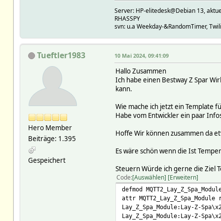
Server: HP-elitedesk@Debian 13, a
RHASSPY
svn: u.a Weekday-&RandomTimer, Twilig
Tueftler1983
10 Mai 2024, 09:41:09
Hallo Zusammen
Ich habe einen Bestway Z Spar Wir
kann.
Wie mache ich jetzt ein Template f
Habe vom Entwickler ein paar In
Hero Member
Hoffe Wir können zusammen da etwa
Beiträge: 1.395
Es wäre schön wenn die Ist Tempe
Gespeichert
Steuern Würde ich gerne die Ziel 
Code
Auswählen
Erweitern
defmod MQTT2_Lay_Z_Spa_Modul
attr MQTT2_Lay_Z_Spa_Module 
Lay_Z_Spa_Module:Lay-Z-Spa\x
Lay_Z_Spa_Module:Lay-Z-Spa\x