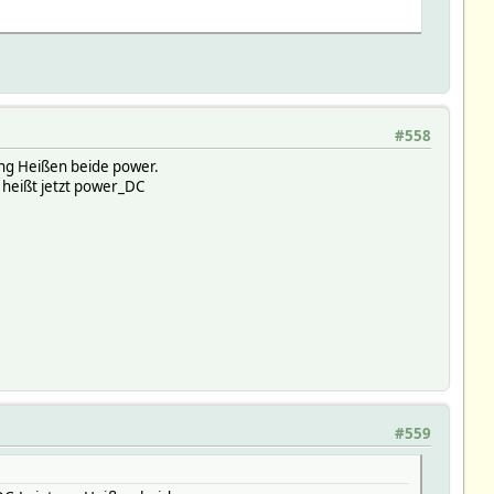
#558
ung Heißen beide power.
g heißt jetzt power_DC
#559