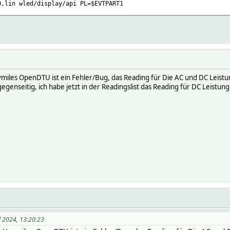
0,lin wled/display/api PL=$EVTPART1
ymiles OpenDTU ist ein Fehler/Bug, das Reading für Die AC und DC Leist
egenseitig, ich habe jetzt in der Readingslist das Reading für DC Leistun
l 2024, 13:20:23