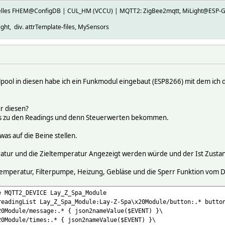
ktuelles FHEM@ConfigDB | CUL_HM (VCCU) | MQTT2: ZigBee2mqtt, MiLight@E
ht, div. attrTemplate-files, MySensors
lpool in diesen habe ich ein Funkmodul eingebaut (ESP8266) mit dem ic
ür diesen?
fos zu den Readings und denn Steuerwerten bekommen.
s auf die Beine stellen.
ratur und die Zieltemperatur Angezeigt werden würde und der Ist Zusta
Temperatur, Filterpumpe, Heizung, Gebläse und die Sperr Funktion vom Di
e MQTT2_DEVICE Lay_Z_Spa_Module
readingList Lay_Z_Spa_Module:Lay-Z-Spa\x20Module/button:.* butto
20Module/message:.* { json2nameValue($EVENT) }\
20Module/times:.* { json2nameValue($EVENT) }\