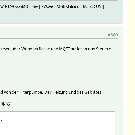
SP-GW, BT@OpenMQTTGw | ZWave | SIGNALduino | MapleCUN |
#560
h diesen über Weboberfläche und MQTT auslesen und Steuern
nd von der Filterpumpe, Der Heizung und des Gebläses.
splay.
n\