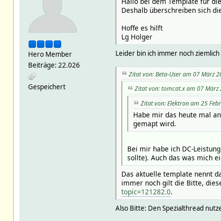
Hallo bei dem Template für di
Deshalb überschreiben sich die
Hoffe es hilft
Lg Holger
Leider bin ich immer noch ziemlich
Hero Member
Beiträge: 22.026
Zitat von: Beta-User am 07 März 2
Gespeichert
Zitat von: tomcat.x am 07 März
Zitat von: Elektron am 25 Feb
Habe mir das heute mal ang
gemapt wird.
Bei mir habe ich DC-Leistun
sollte). Auch das was mich ei
Das aktuelle template nennt da
immer noch gilt die Bitte, dies
topic=121282.0
.
Also Bitte: Den Spezialthread nutz