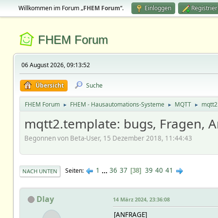
Willkommen im Forum „
FHEM Forum
“.
Einloggen
Registrie
FHEM Forum
06 August 2026, 09:13:52
Übersicht
Suche
FHEM Forum
FHEM - Hausautomations-Systeme
MQTT
mqtt2
►
►
►
mqtt2.template: bugs, Fragen,
Begonnen von Beta-User, 15 Dezember 2018, 11:44:43
1
...
36
37
39
40
41
Seiten
38
NACH UNTEN
Dlay
14 März 2024, 23:36:08
[ANFRAGE]