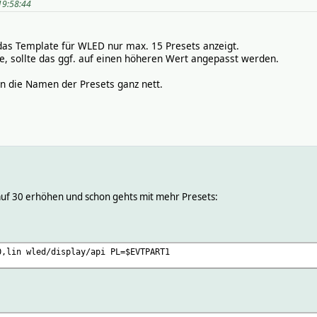
19:58:44
ionId:.* authorizationId
ionName:.* authorizationName
iRssi:.* wifiRssi
 das Template für WLED nur max. 15 Presets anzeigt.
be, sollte das ggf. auf einen höheren Wert angepasst werden.
n die Namen der Presets ganz nett.
5 auf 30 erhöhen und schon gehts mit mehr Presets:
0,lin wled/display/api PL=$EVTPART1