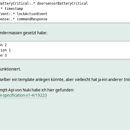
BatteryCritical:.* doorsensorBatteryCritical
.* timestamp
Event:.* lockActionEvent
ponse:.* commandResponse
gendermassen gesetzt habe:
on 2
tion 1
on 3
funktioniert.
h selber ein template anlegen könnte, aber vielleicht hat ja ein anderer In
qtt-Api von Nuki habe ich hier gefunden:
pi-specification-v1-4/19223