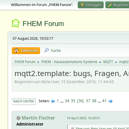
Willkommen im Forum „
FHEM Forum
“.
Einloggen
Registrie
FHEM Forum
07 August 2026, 10:53:17
Übersicht
Suche
FHEM Forum
FHEM - Hausautomations-Systeme
MQTT
mqtt2
►
►
►
mqtt2.template: bugs, Fragen,
Begonnen von Beta-User, 15 Dezember 2018, 11:44:43
1
...
34
35
37
38
...
41
Seiten
36
NACH UNTEN
Martin Fischer
19 April 2023, 15:29:51
Administrator
Zitat von: Beta-User am 19 April 2