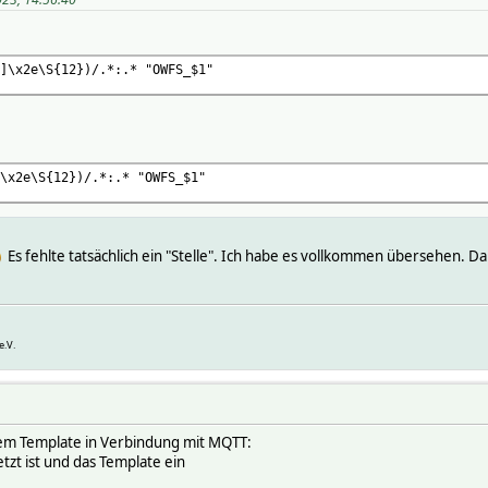
]\x2e\S{12})/.*:.* "OWFS_$1"
\x2e\S{12})/.*:.* "OWFS_$1"
Es fehlte tatsächlich ein "Stelle". Ich habe es vollkommen übersehen. D
e.V.
nem Template in Verbindung mit MQTT:
tzt ist und das Template ein