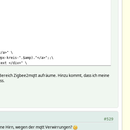
</a>" \
0px-kreis-".$amp)."</a>";;\
text </div>" \
m Bereich Zigbee2mqtt aufräume. Hinzu kommt, dass ich meine
.*,relay0,loadState,wash,price,relay_0_kWh_total
ss.
0 => $EVENT}}\
ENT) : return }\
#529
E,'loadState','off') ne $compare ? { loadState => $compare } : 
eine Hirn, wegen der mqtt Verwirrungen?