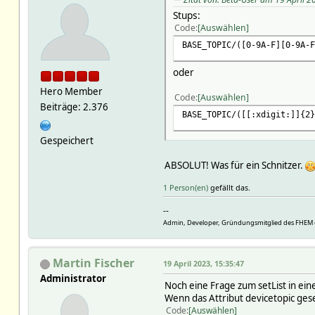
Stups:
Code
Auswählen
BASE_TOPIC/([0-9A-F][0-9A-F
oder
Hero Member
Code
Auswählen
Beiträge: 2.376
BASE_TOPIC/([[:xdigit:]]{2}
Gespeichert
ABSOLUT! Was für ein Schnitzer.
1 Person(en)
gefällt das.
--
Admin, Developer, Gründungsmitglied des FHEM 
Martin Fischer
19 April 2023, 15:35:47
Administrator
Noch eine Frage zum setList in ei
Wenn das Attribut devicetopic gese
Code
Auswählen