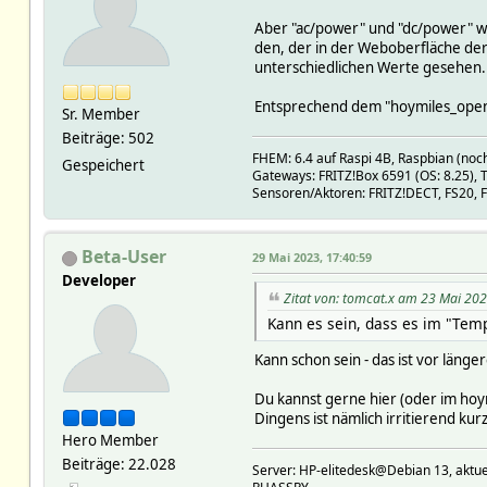
$DEVICETOPIC/temperature:.*
$DEVICETOPIC/temperature_f:
Aber "ac/power" und "dc/power" w
$DEVICETOPIC/input_event/0:
den, der in der Weboberfläche der o
$DEVICETOPIC/overtemperatur
unterschiedlichen Werte gesehen.
$DEVICETOPIC/relay/0/energy:
$DEVICETOPIC/longpush/0:.* 
Entsprechend dem "hoymiles_opend
Sr. Member
$DEVICETOPIC/info:.* { json
Beiträge: 502
attr MQTT2_shellyplug_s_040C
FHEM: 6.4 auf Raspi 4B, Raspbian (noch
toggle:noArg $DEVICETOPIC/r
Gespeichert
Gateways: FRITZ!Box 6591 (OS: 8.25)
off:noArg $DEVICETOPIC/rela
Sensoren/Aktoren: FRITZ!DECT, FS20, 
on:noArg $DEVICETOPIC/relay
x_update:noArg $DEVICETOPIC
x_mqttcom $DEVICETOPIC/comm
Beta-User
29 Mai 2023, 17:40:59
attr MQTT2_shellyplug_s_040C
attr MQTT2_shellyplug_s_040C
Developer
wash:loadState:.off { Readin
Zitat von: tomcat.x am 23 Mai 202
price:loadState:.off {sprint
Kann es sein, dass es im "Tem
time:loadState:.off {strftim
relay_0_kWh_total:relay_0_kW
Kann schon sein - das ist vor länge
attr MQTT2_shellyplug_s_040C
Du kannst gerne hier (oder im hoym
Dingens ist nämlich irritierend kurz
Hero Member
Beiträge: 22.028
Server: HP-elitedesk@Debian 13, a