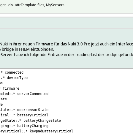
ht, div. attrTemplate-files, MySensors
uki in ihrer neuen Firmware für das Nuki 3.0 Pro jetzt auch ein Interface
te bridge in FHEM einzubinden.
ver habe ich folgende Einträge in der reading-List der bridge gefunden
.* connected
:.* deviceType
me
* firmware
ected:.* serverConnected
tate
de
State:.* doorsensorState
tical:.* batteryCritical
rgeState:.* batteryChargeState
rging:.* batteryCharging
eryCritical:.* keypadBatteryCritical