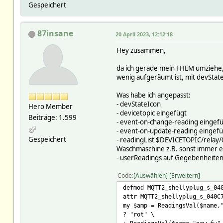
Gespeichert
87insane
20 April 2023, 12:12:18
Hey zusammen,
da ich gerade mein FHEM umziehe, 
wenig aufgeräumt ist, mit devStat
Was habe ich angepasst:
- devStateIcon
Hero Member
- devicetopic eingefügt
Beiträge: 1.599
- event-on-change-reading eingef
- event-on-update-reading eingefü
Gespeichert
- readingList $DEVICETOPIC/relay
Waschmaschine z.B. sonst immer ein
- userReadings auf Gegebenheiten
Code
Auswählen
Erweitern
defmod MQTT2_shellyplug_s_04
attr MQTT2_shellyplug_s_040C
my $amp = ReadingsVal($name,
? "rot" \