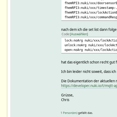
fhemRPI3:nuki/xxx/doorsensor
fhemRPI3:nuki/xxx/timestamp:
fhemRPI3:nuki/xxx/lockAction
fhemRPI3:nuki/xxx/commandRes
nach dem ich die set list dann fol
Code
Auswählen
lock:noArg nuki/xxx/lockActi
unlock:noArg nuki/xxx/lockAc
open:noArg nuki/xxx/lockActi
hat das eigentlich schon recht gut 
Ich bin leider nicht soweit, dass ic
Die Dokumentation der aktuellen m
https://developer.nuki.io/t/mqtt-a
Grüsse,
Chris
1 Person(en)
gefällt das.