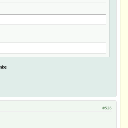
anke!
#526