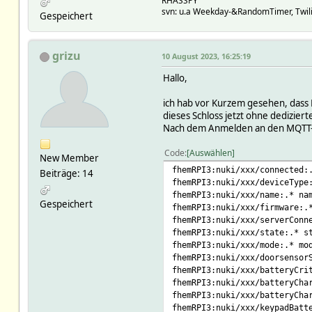
RHASSPY
svn: u.a Weekday-&RandomTimer, Twilig
Gespeichert
grizu
10 August 2023, 16:25:19
Hallo,
ich hab vor Kurzem gesehen, dass N
dieses Schloss jetzt ohne dedizier
Nach dem Anmelden an den MQTT-Ser
Code
Auswählen
New Member
fhemRPI3:nuki/xxx/connected:
Beiträge: 14
fhemRPI3:nuki/xxx/deviceType
fhemRPI3:nuki/xxx/name:.* na
Gespeichert
fhemRPI3:nuki/xxx/firmware:.
fhemRPI3:nuki/xxx/serverConn
fhemRPI3:nuki/xxx/state:.* s
fhemRPI3:nuki/xxx/mode:.* mo
fhemRPI3:nuki/xxx/doorsensor
fhemRPI3:nuki/xxx/batteryCri
fhemRPI3:nuki/xxx/batteryCha
fhemRPI3:nuki/xxx/batteryCha
fhemRPI3:nuki/xxx/keypadBatt