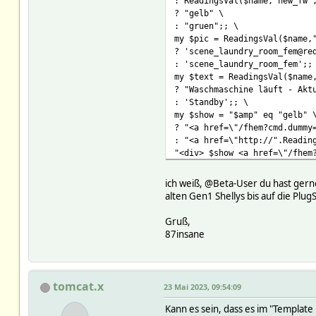
: ReadingsVal($name,"new_fw"
? "gelb" \
: "gruen";; \
my $pic = ReadingsVal($name,
? 'scene_laundry_room_fem@re
: 'scene_laundry_room_fem';;
my $text = ReadingsVal($name
? "Waschmaschine läuft - Akt
: 'Standby';; \
my $show = "$amp" eq "gelb" 
? "<a href=\"/fhem?cmd.dummy
: "<a href=\"http://".Readin
"<div> $show <a href=\"/fhem
}
attr MQTT2_shellyplug_s_040C
ich weiß, @Beta-User du hast gern
attr MQTT2_shellyplug_s_040C
alten Gen1 Shellys bis auf die Plu
attr MQTT2_shellyplug_s_040C
attr MQTT2_shellyplug_s_040C
Gruß,
attr MQTT2_shellyplug_s_040C
87insane
attr MQTT2_shellyplug_s_040C
$DEVICETOPIC/online:.* onl
shellies/announce:.* { $EVEN
$DEVICETOPIC/announce:.* { 
tomcat.x
23 Mai 2023, 09:54:09
$DEVICETOPIC/relay/0/power:.
$DEVICETOPIC/relay/0/power:.
Kann es sein, dass es im "Templat