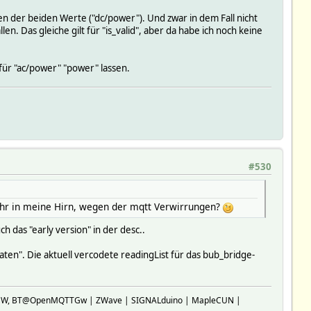
der beiden Werte ("dc/power"). Und zwar in dem Fall nicht
. Das gleiche gilt für "is_valid", aber da habe ich noch keine
r "ac/power" "power" lassen.
TPART1\
#530
lay_0_kWh',0) },\
 },\
hPreis',0))},\
ehr in meine Hirn, wegen der mqtt Verwirrungen?
ch das "early version" in der desc..
aten". Die aktuell vercodete readingList für das bub_bridge-
SP-GW, BT@OpenMQTTGw | ZWave | SIGNALduino | MapleCUN |