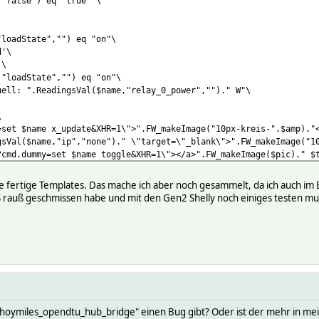
,"false") eq "true" \
"loadState","") eq "on"\
d'\
 \
,"loadState","") eq "on"\
uell: ".ReadingsVal($name,"relay_0_power","")." W"\
\
=set $name x_update&XHR=1\">".FW_makeImage("10px-kreis-".$amp)."
gsVal($name,"ip","none")." \"target=\"_blank\">".FW_makeImage("1
?cmd.dummy=set $name toggle&XHR=1\"></a>".FW_makeImage($pic)." $
7E devicetopic shellies/shellyplug-s-040C7E
e fertige Templates. Das mache ich aber noch gesammelt, da ich auch i
7E event-on-change-reading state,online,overtemperature,relay_0_
gS rauß geschmissen habe und mit den Gen2 Shelly noch einiges testen mu
7E event-on-update-reading stat[ERT].*
7E genericDeviceType switch
7E model shelly1_w_energy_measuring
7E readingList $DEVICETOPIC/relay/0:.* {{ state => $EVENT, relay
ine\
T =~ m,..id...shellyplug-s-040C7E...mac.*, ? json2nameValue($EV
json2nameValue($EVENT) }\
* {'relay_0_power' => $EVENT > 1 ? $EVENT : '0'}\
* { my $compare = $EVTPART0 < 3 ? 'off':'on';; ReadingsVal($NAM
e hoymiles_opendtu_hub_bridge" einen Bug gibt? Oder ist der mehr in m