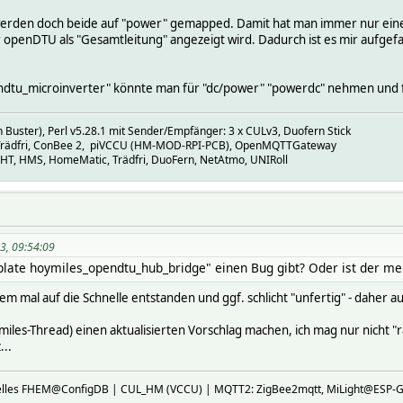
 temperature\
.* {}\
erden doch beide auf "power" gemapped. Damit hat man immer nur einen 
.* { json2nameValue($EVENT) }\
penDTU als "Gesamtleitung" angezeigt wird. Dadurch ist es mir aufgefallen
e:.* overtemperature\
.* { relay_0_kWh => sprintf("%.2f",$EVENT/60/1000)}\
longpush_0\
tu_microinverter" könnte man für "dc/power" "powerdc" nehmen und fü
2nameValue($EVENT) }
7E setList relay0:on,off,toggle $DEVICETOPIC/relay/0/command $EV
 Buster), Perl v5.28.1 mit Sender/Empfänger: 3 x CULv3, Duofern Stick
elay/0/command toggle\
, Trädfri, ConBee 2, piVCCU (HM-MOD-RPI-PCB), OpenMQTTGateway
y/0/command off\
FHT, HMS, HomeMatic, Trädfri, DuoFern, NetAtmo, UNIRoll
/0/command on\
/command update_fw\
and $EVTPART1
7E setStateList on off toggle
7E userReadings total_temp:loadState:.on { ReadingsNum($name,'re
gsNum($name,'relay_0_kWh',0) - ReadingsNum($name,'total_temp',0)
3, 09:54:09
f("%.2f",ReadingsNum($name,'wash',1)*ReadingsNum('du_kosten','kW
plate hoymiles_opendtu_hub_bridge" einen Bug gibt? Oder ist der m
e("%H:%M", localtime(ReadingsAge($name,'total_temp',0)-3600))},\
h:.* monotonic {ReadingsNum($name,'relay_0_kWh',0)}
rem mal auf die Schnelle entstanden und ggf. schlicht "unfertig" - daher au
7E webCmd :
iles-Thread) einen aktualisierten Vorschlag machen, ich mag nur nicht "r
...
ktuelles FHEM@ConfigDB | CUL_HM (VCCU) | MQTT2: ZigBee2mqtt, MiLight@E