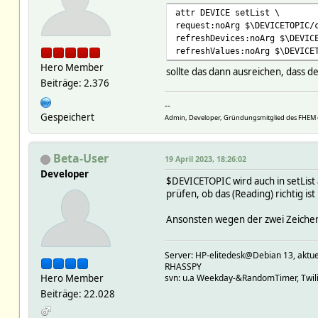
attr DEVICE setList \
request:noArg $\DEVICETOPIC/
refreshDevices:noArg $\DEVIC
refreshValues:noArg $\DEVICE
Hero Member
sollte das dann ausreichen, dass 
Beiträge: 2.376
--
Gespeichert
Admin, Developer, Gründungsmitglied des FHEM 
Beta-User
19 April 2023, 18:26:02
Developer
$DEVICETOPIC wird auch in setList a
prüfen, ob das (Reading) richtig ist
Ansonsten wegen der zwei Zeichen: 
Server: HP-elitedesk@Debian 13, a
RHASSPY
Hero Member
svn: u.a Weekday-&RandomTimer, Twilig
Beiträge: 22.028