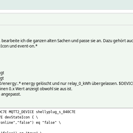
bearbeite ich die ganzen alten Sachen und passe sie an. Dazu gehört auc
eIcon und event-on.*
ügt
gt
/0/energy:.* energy gelöscht und nur relay_0_kWh übergelassen. $DEVI
en 0.x Wert anzeigt obwohl sie aus ist.
 angepasst.
0C7E MQTT2_DEVICE shellyplug_s_040C7E
7E devStateIcon { \
"online","false") eq "false" \