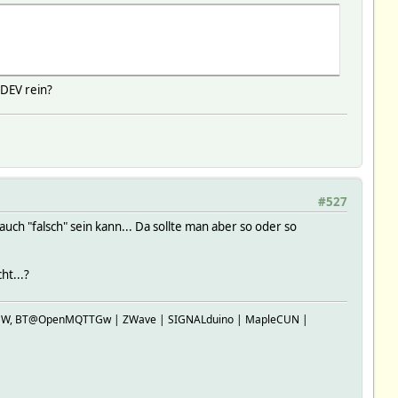
ODEV rein?
#527
uch "falsch" sein kann... Da sollte man aber so oder so
ht...?
SP-GW, BT@OpenMQTTGw | ZWave | SIGNALduino | MapleCUN |