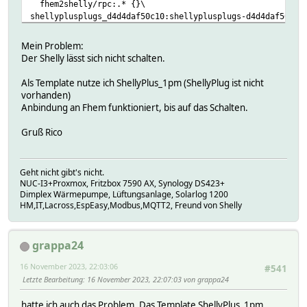
fhem2shelly/rpc:.* {}\
shellyplusplugs_d4d4daf50c10:shellyplusplugs-d4d4daf50c10
shellyplusplugs_d4d4daf50c10:shellyplusplugs-d4d4daf50c10
shellyplusplugs_d4d4daf50c10:shellyplusplugs-d4d4daf50c10
Mein Problem:
shellyplusplugs_d4d4daf50c10:shellyplusplugs-d4d4daf50c10
Der Shelly lässt sich nicht schalten.
shellyplusplugs_d4d4daf50c10:shellyplusplugs-d4d4daf50c10
shellyplusplugs_d4d4daf50c10:shellyplusplugs-d4d4daf50c10
Als Template nutze ich ShellyPlus_1pm (ShellyPlug ist nicht
shellyplusplugs_d4d4daf50c10:shellyplusplugs-d4d4daf50c10
vorhanden)
shellyplusplugs_d4d4daf50c10:shellyplusplugs-d4d4daf50c10
Anbindung an Fhem funktioniert, bis auf das Schalten.
shellyplusplugs_d4d4daf50c10:shellyplusplugs-d4d4daf50c10
shellyplusplugs_d4d4daf50c10:shellyplusplugs-d4d4daf50c10
Gruß Rico
shellyplusplugs_d4d4daf50c10:shellyplusplugs-d4d4daf50c10
attr MQTT2_shellyplusplugs_d4d4daf50c10 room MQTT2_DEVICE
attr MQTT2_shellyplusplugs_d4d4daf50c10 setList toggle:no
Geht nicht gibt's nicht.
off:noArg $DEVICETOPIC/rpc {"id":0,"src":"fhem2shelly","
NUC-I3+Proxmox, Fritzbox 7590 AX, Synology DS423+
on:noArg $DEVICETOPIC/rpc {"id":0,"src":"fhem2shelly","m
Dimplex Wärmepumpe, Lüftungsanlage, Solarlog 1200
on-for-timer $DEVICETOPIC/rpc {"id":0,"src":"fhem2shelly
HM,IT,Lacross,EspEasy,Modbus,MQTT2, Freund von Shelly
off-for-timer $DEVICETOPIC/rpc {"id":0,"src":"fhem2shell
in_mode:toggle,flip,detached {fhem("sleep 0.2;; get $NAME
x_update:noArg $DEVICETOPIC/rpc {"id":0,"src":"fhem2shel
grappa24
x_reboot:noArg $DEVICETOPIC/rpc {"id":0,"src":"fhem2shel
x_eco:true,false $DEVICETOPIC/rpc {"id":0,"src":"fhem2sh
16 November 2023, 22:03:06
#541
attr MQTT2_shellyplusplugs_d4d4daf50c10 setStateList on o
Letzte Bearbeitung
: 16 November 2023, 22:07:03 von grappa24
attr MQTT2_shellyplusplugs_d4d4daf50c10 webCmd :
hatte ich auch das Problem. Das Template ShellyPlus_1pm