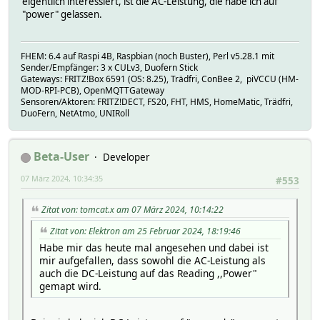
eigentlich interessiert, ist die AC-Leistung, die habe ich auf
"power" gelassen.
FHEM: 6.4 auf Raspi 4B, Raspbian (noch Buster), Perl v5.28.1 mit
Sender/Empfänger: 3 x CULv3, Duofern Stick
Gateways: FRITZ!Box 6591 (OS: 8.25), Trädfri, ConBee 2, piVCCU (HM-
MOD-RPI-PCB), OpenMQTTGateway
Sensoren/Aktoren: FRITZ!DECT, FS20, FHT, HMS, HomeMatic, Trädfri,
DuoFern, NetAtmo, UNIRoll
Beta-User
Developer
07 März 2024, 10:34:35
#553
Zitat von: tomcat.x am 07 März 2024, 10:14:22
Zitat von: Elektron am 25 Februar 2024, 18:19:46
Habe mir das heute mal angesehen und dabei ist
mir aufgefallen, dass sowohl die AC-Leistung als
auch die DC-Leistung auf das Reading ,,Power"
gemapt wird.