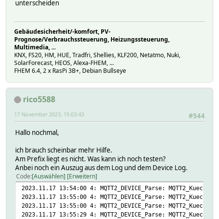
unterscheiden
setstate MQTT2_shellyplusplugs_d4d4daf50c10 2023-11-16 20
setstate MQTT2_shellyplusplugs_d4d4daf50c10 2023-11-16 20
setstate MQTT2_shellyplusplugs_d4d4daf50c10 2023-11-16 20
Gebäudesicherheit/-komfort, PV-
setstate MQTT2_shellyplusplugs_d4d4daf50c10 2023-11-16 20
Prognose/Verbrauchssteuerung, Heizungssteuerung,
setstate MQTT2_shellyplusplugs_d4d4daf50c10 2023-11-16 20
Multimedia, ...
setstate MQTT2_shellyplusplugs_d4d4daf50c10 2023-11-16 20
KNX, FS20, HM, HUE, Tradfri, Shellies, KLF200, Netatmo, Nuki,
setstate MQTT2_shellyplusplugs_d4d4daf50c10 2023-11-16 20
SolarForecast, HEOS, Alexa-FHEM, ...
setstate MQTT2_shellyplusplugs_d4d4daf50c10 2023-11-16 20
FHEM 6.4, 2 x RasPi 3B+, Debian Bullseye
setstate MQTT2_shellyplusplugs_d4d4daf50c10 2023-11-16 20
setstate MQTT2_shellyplusplugs_d4d4daf50c10 2023-11-16 20
setstate MQTT2_shellyplusplugs_d4d4daf50c10 2023-11-16 20
rico5588
setstate MQTT2_shellyplusplugs_d4d4daf50c10 2023-11-16 20
setstate MQTT2_shellyplusplugs_d4d4daf50c10 2023-11-16 20
17 November 2023, 15:03:43
#544
setstate MQTT2_shellyplusplugs_d4d4daf50c10 2023-11-16 20
setstate MQTT2_shellyplusplugs_d4d4daf50c10 2023-11-16 20
Hallo nochmal,
setstate MQTT2_shellyplusplugs_d4d4daf50c10 2023-11-16 20
setstate MQTT2_shellyplusplugs_d4d4daf50c10 2023-11-16 20
ich brauch scheinbar mehr Hilfe.
setstate MQTT2_shellyplusplugs_d4d4daf50c10 2023-11-16 20
Am Prefix liegt es nicht. Was kann ich noch testen?
setstate MQTT2_shellyplusplugs_d4d4daf50c10 2023-11-16 20
Anbei noch ein Auszug aus dem Log und dem Device Log.
setstate MQTT2_shellyplusplugs_d4d4daf50c10 2023-11-16 20
Code
Auswählen
Erweitern
setstate MQTT2_shellyplusplugs_d4d4daf50c10 2023-11-16 20
2023.11.17 13:54:00 4: MQTT2_DEVICE_Parse: MQTT2_KuecheHe
setstate MQTT2_shellyplusplugs_d4d4daf50c10 2023-11-16 20
2023.11.17 13:55:00 4: MQTT2_DEVICE_Parse: MQTT2_KuecheHe
setstate MQTT2_shellyplusplugs_d4d4daf50c10 2023-11-16 20
2023.11.17 13:55:00 4: MQTT2_DEVICE_Parse: MQTT2_KuecheHe
setstate MQTT2_shellyplusplugs_d4d4daf50c10 2023-11-16 20
2023.11.17 13:55:29 4: MQTT2_DEVICE_Parse: MQTT2_KuecheHe
setstate MQTT2_shellyplusplugs_d4d4daf50c10 2023-11-16 20