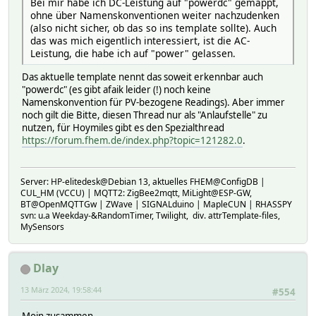
Bei mir habe ich DC-Leistung auf "powerdc" gemappt,
ohne über Namenskonventionen weiter nachzudenken
(also nicht sicher, ob das so ins template sollte). Auch
das was mich eigentlich interessiert, ist die AC-
Leistung, die habe ich auf "power" gelassen.
Das aktuelle template nennt das soweit erkennbar auch
"powerdc" (es gibt afaik leider (!) noch keine
Namenskonvention für PV-bezogene Readings). Aber immer
noch gilt die Bitte, diesen Thread nur als "Anlaufstelle" zu
nutzen, für Hoymiles gibt es den Spezialthread
https://forum.fhem.de/index.php?topic=121282.0
.
Server: HP-elitedesk@Debian 13, aktuelles FHEM@ConfigDB |
CUL_HM (VCCU) | MQTT2: ZigBee2mqtt, MiLight@ESP-GW,
BT@OpenMQTTGw | ZWave | SIGNALduino | MapleCUN | RHASSPY
svn: u.a Weekday-&RandomTimer, Twilight, div. attrTemplate-files,
MySensors
Dlay
13 März 2024, 19:58:44
#554