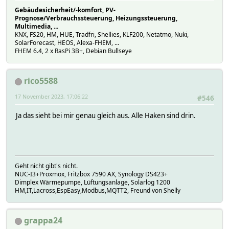
2023-11-17_15:02:00 MQTT2_KuecheHermann aenergy_by_minute
Gebäudesicherheit/-komfort, PV-
2023-11-17_15:02:00 MQTT2_KuecheHermann current: 0.000
Prognose/Verbrauchssteuerung, Heizungssteuerung,
2023-11-17_15:02:00 MQTT2_KuecheHermann output: true
Multimedia, ...
2023-11-17_15:02:00 MQTT2_KuecheHermann source: init
KNX, FS20, HM, HUE, Tradfri, Shellies, KLF200, Netatmo, Nuki,
2023-11-17_15:02:00 MQTT2_KuecheHermann temperature_tF: 1
SolarForecast, HEOS, Alexa-FHEM, ...
2023-11-17_15:02:00 MQTT2_KuecheHermann aenergy_minute_ts
FHEM 6.4, 2 x RasPi 3B+, Debian Bullseye
2023-11-17_15:02:00 MQTT2_KuecheHermann id: 0
rico5588
17 November 2023, 17:06:22
#546
Ja das sieht bei mir genau gleich aus. Alle Haken sind drin.
Geht nicht gibt's nicht.
NUC-I3+Proxmox, Fritzbox 7590 AX, Synology DS423+
Dimplex Wärmepumpe, Lüftungsanlage, Solarlog 1200
HM,IT,Lacross,EspEasy,Modbus,MQTT2, Freund von Shelly
grappa24