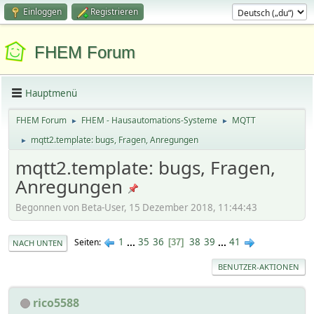
Einloggen
Registrieren
FHEM Forum
Hauptmenü
FHEM Forum
FHEM - Hausautomations-Systeme
MQTT
►
►
mqtt2.template: bugs, Fragen, Anregungen
►
mqtt2.template: bugs, Fragen,
Anregungen
Begonnen von Beta-User, 15 Dezember 2018, 11:44:43
1
...
35
36
38
39
...
41
Seiten
37
NACH UNTEN
BENUTZER-AKTIONEN
rico5588