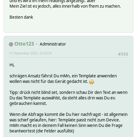
und es wird im fhem readings angezeigt. aber
Mein Ziel ist es jedoch, alles innerhalb von fhem zu machen.
Besten dank
Otto123
Administrator
17 Dezember 2023, 22:02:01
#550
Hi,
schrägen Ansatz fährst Du mMn, ein Template anwenden
wollen was nicht für das Gerät gedacht ist.
Tipp: drück nicht blind set, sondern schau Dir den Text an wenn
Du das Template auswählst, da steht alles drin was Du ev.
gebrauchen kannst.
Wenn die Abfrage kommt die Du hier nachfragst - ist allgemein
was schief gelaufen, hier: Template passt nicht zum Device.
mMn macht es in deinem Fall keinen Sinn wenn Du die Frage
beantwortest (die Felder ausfüllst)