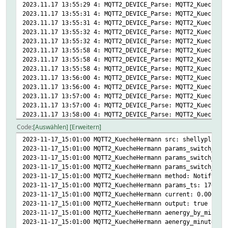
2023.11.17 13:55:29 4: MQTT2_DEVICE_Parse: MQTT2_KuecheHe
setstate MQTT2_shellyplusplugs_d4d4daf50c10 2023-11-16 20
2023.11.17 13:55:31 4: MQTT2_DEVICE_Parse: MQTT2_KuecheHe
setstate MQTT2_shellyplusplugs_d4d4daf50c10 2023-11-16 20
2023.11.17 13:55:31 4: MQTT2_DEVICE_Parse: MQTT2_KuecheHe
setstate MQTT2_shellyplusplugs_d4d4daf50c10 2023-11-16 20
2023.11.17 13:55:32 4: MQTT2_DEVICE_Parse: MQTT2_KuecheHe
setstate MQTT2_shellyplusplugs_d4d4daf50c10 2023-11-16 20
2023.11.17 13:55:32 4: MQTT2_DEVICE_Parse: MQTT2_KuecheHe
2023.11.17 13:55:58 4: MQTT2_DEVICE_Parse: MQTT2_KuecheHe
2023.11.17 13:55:58 4: MQTT2_DEVICE_Parse: MQTT2_KuecheHe
2023.11.17 13:55:58 4: MQTT2_DEVICE_Parse: MQTT2_KuecheHe
2023.11.17 13:56:00 4: MQTT2_DEVICE_Parse: MQTT2_KuecheHe
2023.11.17 13:56:00 4: MQTT2_DEVICE_Parse: MQTT2_KuecheHe
2023.11.17 13:57:00 4: MQTT2_DEVICE_Parse: MQTT2_KuecheHe
2023.11.17 13:57:00 4: MQTT2_DEVICE_Parse: MQTT2_KuecheHe
2023.11.17 13:58:00 4: MQTT2_DEVICE_Parse: MQTT2_KuecheHe
2023.11.17 13:58:00 4: MQTT2_DEVICE_Parse: MQTT2_KuecheHe
Code
Auswählen
Erweitern
2023.11.17 13:59:00 4: MQTT2_DEVICE_Parse: MQTT2_KuecheHe
2023-11-17_15:01:00 MQTT2_KuecheHermann src: shellypluspl
2023.11.17 13:59:00 4: MQTT2_DEVICE_Parse: MQTT2_KuecheHe
2023-11-17_15:01:00 MQTT2_KuecheHermann params_switch_0_i
2023.11.17 14:00:00 4: MQTT2_DEVICE_Parse: MQTT2_KuecheHe
2023-11-17_15:01:00 MQTT2_KuecheHermann params_switch_0_a
2023.11.17 14:00:00 4: MQTT2_DEVICE_Parse: MQTT2_KuecheHe
2023-11-17_15:01:00 MQTT2_KuecheHermann params_switch_0_a
2023.11.17 14:01:00 4: MQTT2_DEVICE_Parse: MQTT2_KuecheHe
2023-11-17_15:01:00 MQTT2_KuecheHermann method: NotifySta
2023.11.17 14:01:00 4: MQTT2_DEVICE_Parse: MQTT2_KuecheHe
2023-11-17_15:01:00 MQTT2_KuecheHermann params_ts: 170022
2023.11.17 14:02:00 4: MQTT2_DEVICE_Parse: MQTT2_KuecheHe
2023-11-17_15:01:00 MQTT2_KuecheHermann current: 0.000
2023.11.17 14:02:00 4: MQTT2_DEVICE_Parse: MQTT2_KuecheHe
2023-11-17_15:01:00 MQTT2_KuecheHermann output: true
2023.11.17 14:02:25 3: MQTT2_DEVICE set MQTT2_KuecheHerma
2023-11-17_15:01:00 MQTT2_KuecheHermann aenergy_by_minute
2023.11.17 14:02:52 4: MQTT2_DEVICE_Parse: MQTT2_KuecheHe
2023-11-17_15:01:00 MQTT2_KuecheHermann aenergy_minute_ts
2023.11.17 14:02:55 4: MQTT2_DEVICE_Parse: MQTT2_KuecheHe