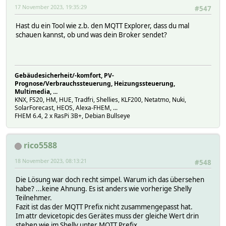
17 November 2023, 19:35:29
#547
Hast du ein Tool wie z.b. den MQTT Explorer, dass du mal
schauen kannst, ob und was dein Broker sendet?
Gebäudesicherheit/-komfort, PV-
Prognose/Verbrauchssteuerung, Heizungssteuerung,
Multimedia, ...
KNX, FS20, HM, HUE, Tradfri, Shellies, KLF200, Netatmo, Nuki,
SolarForecast, HEOS, Alexa-FHEM, ...
FHEM 6.4, 2 x RasPi 3B+, Debian Bullseye
rico5588
18 November 2023, 08:13:21
#548
Die Lösung war doch recht simpel. Warum ich das übersehen
habe? ...keine Ahnung. Es ist anders wie vorherige Shelly
Teilnehmer.
Fazit ist das der MQTT Prefix nicht zusammengepasst hat.
Im attr devicetopic des Gerätes muss der gleiche Wert drin
stehen wie im Shelly unter MQTT Prefix.