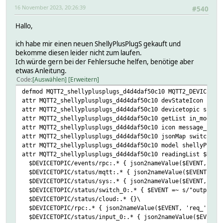
16 November 2023, 20:26:39
#540
Hallo,
ich habe mir einen neuen ShellyPlusPlugS gekauft und
bekomme diesen leider nicht zum laufen.
Ich würde gern bei der Fehlersuche helfen, benötige aber
etwas Anleitung.
Code
Auswählen
Erweitern
defmod MQTT2_shellyplusplugs_d4d4daf50c10 MQTT2_DEVICE sh
attr MQTT2_shellyplusplugs_d4d4daf50c10 devStateIcon {my 
attr MQTT2_shellyplusplugs_d4d4daf50c10 devicetopic shell
attr MQTT2_shellyplusplugs_d4d4daf50c10 getList in_mode:n
attr MQTT2_shellyplusplugs_d4d4daf50c10 icon message_sock
attr MQTT2_shellyplusplugs_d4d4daf50c10 jsonMap switch_st
attr MQTT2_shellyplusplugs_d4d4daf50c10 model shellyPlus_
attr MQTT2_shellyplusplugs_d4d4daf50c10 readingList $DEVI
$DEVICETOPIC/events/rpc:.* { json2nameValue($EVENT,'',$J
$DEVICETOPIC/status/mqtt:.* { json2nameValue($EVENT, 'mq
$DEVICETOPIC/status/sys:.* { json2nameValue($EVENT, 'sys
$DEVICETOPIC/status/switch_0:.* { $EVENT =~ s/"output":tr
$DEVICETOPIC/status/cloud:.* {}\
$DEVICETOPIC/rpc:.* { json2nameValue($EVENT, 'req_', $JS
$DEVICETOPIC/status/input_0:.* { json2nameValue($EVENT, 