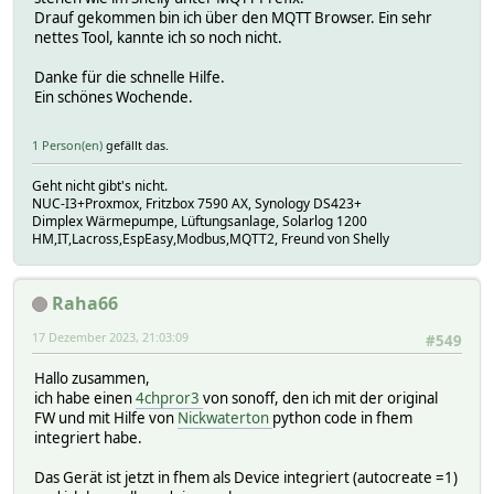
Drauf gekommen bin ich über den MQTT Browser. Ein sehr
nettes Tool, kannte ich so noch nicht.
Danke für die schnelle Hilfe.
Ein schönes Wochende.
1 Person(en)
gefällt das.
Geht nicht gibt's nicht.
NUC-I3+Proxmox, Fritzbox 7590 AX, Synology DS423+
Dimplex Wärmepumpe, Lüftungsanlage, Solarlog 1200
HM,IT,Lacross,EspEasy,Modbus,MQTT2, Freund von Shelly
Raha66
17 Dezember 2023, 21:03:09
#549
Hallo zusammen,
ich habe einen
4chpror3
von sonoff, den ich mit der original
FW und mit Hilfe von
Nickwaterton
python code in fhem
integriert habe.
Das Gerät ist jetzt in fhem als Device integriert (autocreate =1)