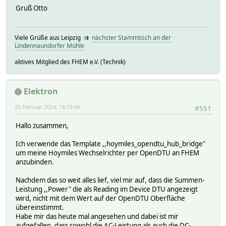
Gruß Otto
Viele Grüße aus Leipzig ⇉
nächster Stammtisch an der
Lindennaundorfer Mühle
aktives Mitglied des FHEM e.V. (Technik)
Elektron
25 Februar 2024, 18:19:46
#551
Hallo zusammen,
Ich verwende das Template ,,hoymiles_opendtu_hub_bridge"
um meine Hoymiles Wechselrichter per OpenDTU an FHEM
anzubinden.
Nachdem das so weit alles lief, viel mir auf, dass die Summen-
Leistung ,,Power" die als Reading im Device DTU angezeigt
wird, nicht mit dem Wert auf der OpenDTU Oberfläche
übereinstimmt.
Habe mir das heute mal angesehen und dabei ist mir
aufgefallen, dass sowohl die AC-Leistung als auch die DC-