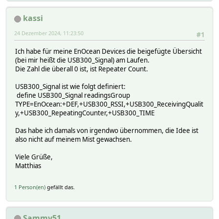
kassi
24 Dezember 2024, 11:23:50
#1
Ich habe für meine EnOcean Devices die beigefügte Übersicht
(bei mir heißt die USB300_Signal) am Laufen.
Die Zahl die überall 0 ist, ist Repeater Count.
USB300_Signal ist wie folgt definiert:
define USB300_Signal readingsGroup
TYPE=EnOcean:+DEF,+USB300_RSSI,+USB300_ReceivingQualit
y,+USB300_RepeatingCounter,+USB300_TIME
Das habe ich damals von irgendwo übernommen, die Idee ist
also nicht auf meinem Mist gewachsen.
Viele Grüße,
Matthias
1 Person(en)
gefällt das.
Sammy51