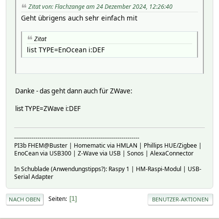
Zitat von: Flachzange am 24 Dezember 2024, 12:26:40
Geht übrigens auch sehr einfach mit
Zitat
list TYPE=EnOcean i:DEF
Danke - das geht dann auch für ZWave:
list TYPE=ZWave i:DEF
----------------------------------------------------------------
PI3b FHEM@Buster | Homematic via HMLAN | Phillips HUE/Zigbee |
EnoCean via USB300 | Z-Wave via USB | Sonos | AlexaConnector
In Schublade (Anwendungstipps?): Raspy 1 | HM-Raspi-Modul | USB-
Serial Adapter
Seiten
1
NACH OBEN
BENUTZER-AKTIONEN