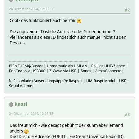
24 Dezember 2024, 12:00:37
#2
Cool - das funktioniert auch bei mir
Die angezeigte ID ist die Adresse oder Seriennummer?
Viel anderes als diese ID findet sich auch manuell nicht zu den
Devices.
----------------------------------------------------------------
PI3b FHEM@Buster | Homematic via HMLAN | Phillips HUE/Zigbee |
EnoCean via USB300 | Z-Wave via USB | Sonos | AlexaConnector
In Schublade (Anwendungstipps?): Raspy 1 | HM-Raspi-Modul | USB-
Serial Adapter
kassi
24 Dezember 2024, 12:05:13
#3
Das freut mich - wie gesagt gebührt der Ruhm aber jemand
anders
Die ID ist die Adresse (EURID = EnOcean Universal Radio ID).