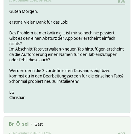
25 November 2016, 09:14:02
#36
Guten Morgen,
erstmal vielen Dank für das Lob!
Das Problem ist merkwürdig... ist mir so noch nie passiert.
Gibt es den einen Absturz der App oder erscheint einfach
nichts?
Im Abschnitt Tabs verwalten->neuen Tab hinzufügen erscheint
da die Aufforderung einen Namen für den Tab einzutippen
oder fehlt diese auch?
Werden denn die 3 vordefinierten Tabs angezeigt bzw.
kommst du in den Bearbeitungsscreen für die einzelnen Tabs?
Schonmal probiert neu zu instalieren?
LG
Christian
Br_Ö_sel
Gast
25 November 2016, 10:17:07
#37