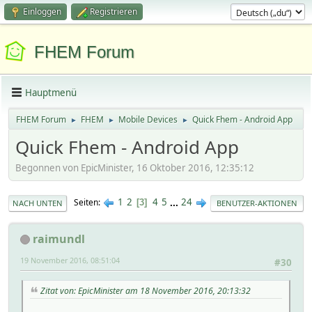
Einloggen
Registrieren
FHEM Forum
Hauptmenü
FHEM Forum
FHEM
Mobile Devices
Quick Fhem - Android App
►
►
►
Quick Fhem - Android App
Begonnen von EpicMinister, 16 Oktober 2016, 12:35:12
1
2
4
5
...
24
Seiten
3
NACH UNTEN
BENUTZER-AKTIONEN
raimundl
19 November 2016, 08:51:04
#30
Zitat von: EpicMinister am 18 November 2016, 20:13:32