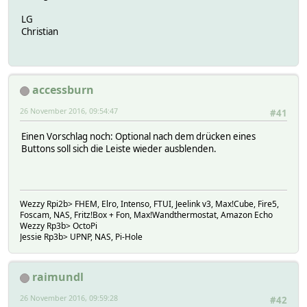
LG
Christian
accessburn
26 November 2016, 09:54:47
#41
Einen Vorschlag noch: Optional nach dem drücken eines
Buttons soll sich die Leiste wieder ausblenden.
Wezzy Rpi2b> FHEM, Elro, Intenso, FTUI, Jeelink v3, Max!Cube, Fire5,
Foscam, NAS, Fritz!Box + Fon, Max!Wandthermostat, Amazon Echo
Wezzy Rp3b> OctoPi
Jessie Rp3b> UPNP, NAS, Pi-Hole
raimundl
26 November 2016, 09:59:28
#42