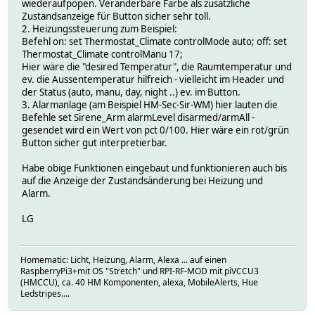
wiederaufpopen. Veränderbare Farbe als zusätzliche
Zustandsanzeige für Button sicher sehr toll.
2. Heizungssteuerung zum Beispiel:
Befehl on: set Thermostat_Climate controlMode auto; off: set
Thermostat_Climate controlManu 17;
Hier wäre die "desired Temperatur", die Raumtemperatur und
ev. die Aussentemperatur hilfreich - vielleicht im Header und
der Status (auto, manu, day, night ..) ev. im Button.
3. Alarmanlage (am Beispiel HM-Sec-Sir-WM) hier lauten die
Befehle set Sirene_Arm alarmLevel disarmed/armAll -
gesendet wird ein Wert von pct 0/100. Hier wäre ein rot/grün
Button sicher gut interpretierbar.
Habe obige Funktionen eingebaut und funktionieren auch bis
auf die Anzeige der Zustandsänderung bei Heizung und
Alarm.
LG
Homematic: Licht, Heizung, Alarm, Alexa ... auf einen
RaspberryPi3+mit OS "Stretch" und RPI-RF-MOD mit piVCCU3
(HMCCU), ca. 40 HM Komponenten, alexa, MobileAlerts, Hue
Ledstripes....