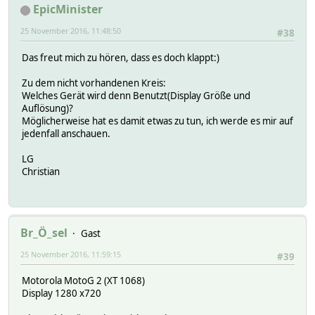
EpicMinister
25 November 2016, 11:48:50
#38
Das freut mich zu hören, dass es doch klappt:)
Zu dem nicht vorhandenen Kreis:
Welches Gerät wird denn Benutzt(Display Größe und
Auflösung)?
Möglicherweise hat es damit etwas zu tun, ich werde es mir auf
jedenfall anschauen.
LG
Christian
Br_Ö_sel
Gast
25 November 2016, 11:59:15
#39
Motorola MotoG 2 (XT 1068)
Display 1280 x720