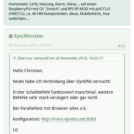
Homematic: Licht, Heizung, Alarm, Alexa ... auf einen
RaspberryPi3+mit OS "Stretch" und RPI-RF-MOD mit piVCCU3
(HMCCU), ca. 40 HM Komponenten, alexa, MobileAlerts, Hue
Ledstripes....
EpicMinister
20 November 2016, 18:49:42
#33
Zitat von: raimundl am 20 November 2016, 18:22:17
Hallo Christian,
heute habe ich Verbindung über DynDNS versucht:
Erster Schaltbefehl funktioniert manchmal, weitere
Befehle sehr stark verzögert oder gar nicht.
Bei Paralleltest mit Browser alles o.k.
Konfiguration:
http://mein.dyndns.net:8083
LG