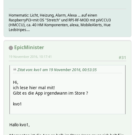
Homematic: Licht, Heizung, Alarm, Alexa ... auf einen
RaspberryPi3+mit OS "Stretch" und RPI-RF-MOD mit piVCCU3
(HMCCU), ca. 40 HM Komponenten, alexa, MobileAlerts, Hue
Ledstripes....
EpicMinister
19 November 2016, 10:17:41
#31
Zitat von: kvo1 am 19 November 2016, 00:53:35
Hi,
ich lese hier mal mit!
Gibt es die App irgendwann im Store ?
kvo1
Hallo kvo1,