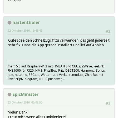
hartenthaler
22 Oktober 2016, 19:45:43
#2
Gute Idee den Schnellzugriff zu verwenden, das geht jederzeit
sehr fix. Habe die App gerade installiert und lief auf Anhieb.
fhem 5.8 auf RaspberryPi 3 mit HMLAN und CCU2, ZWave, JeeLink,
FHZ1000 für FS20, HMS, Fritz!Box, Fritz!DECT200, Harmony, Sonos,
hue, netatmo, SSCam, Wetter- und Verkehrsmodule, Chat-Bot mit
RiveScript/Telegram, IFTTT, pushover, ...
EpicMinister
23 Oktober 2016, 00:08:50
#3
Vielen Dank!
Freut mich wenn alles Funktioniert:)