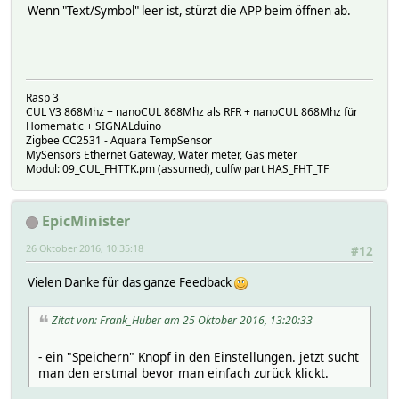
Wenn "Text/Symbol" leer ist, stürzt die APP beim öffnen ab.
Rasp 3
CUL V3 868Mhz + nanoCUL 868Mhz als RFR + nanoCUL 868Mhz für
Homematic + SIGNALduino
Zigbee CC2531 - Aquara TempSensor
MySensors Ethernet Gateway, Water meter, Gas meter
Modul: 09_CUL_FHTTK.pm (assumed), culfw part HAS_FHT_TF
EpicMinister
26 Oktober 2016, 10:35:18
#12
Vielen Danke für das ganze Feedback
Zitat von: Frank_Huber am 25 Oktober 2016, 13:20:33
- ein "Speichern" Knopf in den Einstellungen. jetzt sucht
man den erstmal bevor man einfach zurück klickt.