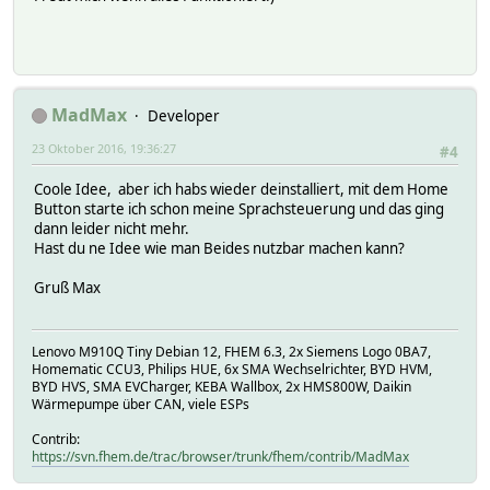
MadMax
Developer
23 Oktober 2016, 19:36:27
#4
Coole Idee, aber ich habs wieder deinstalliert, mit dem Home
Button starte ich schon meine Sprachsteuerung und das ging
dann leider nicht mehr.
Hast du ne Idee wie man Beides nutzbar machen kann?
Gruß Max
Lenovo M910Q Tiny Debian 12, FHEM 6.3, 2x Siemens Logo 0BA7,
Homematic CCU3, Philips HUE, 6x SMA Wechselrichter, BYD HVM,
BYD HVS, SMA EVCharger, KEBA Wallbox, 2x HMS800W, Daikin
Wärmepumpe über CAN, viele ESPs
Contrib:
https://svn.fhem.de/trac/browser/trunk/fhem/contrib/MadMax