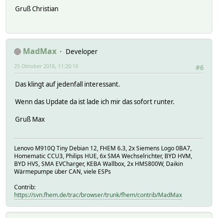
Gruß Christian
MadMax
Developer
25 Oktober 2016, 11:20:10
#6
Das klingt auf jedenfall interessant.
Wenn das Update da ist lade ich mir das sofort runter.
Gruß Max
Lenovo M910Q Tiny Debian 12, FHEM 6.3, 2x Siemens Logo 0BA7,
Homematic CCU3, Philips HUE, 6x SMA Wechselrichter, BYD HVM,
BYD HVS, SMA EVCharger, KEBA Wallbox, 2x HMS800W, Daikin
Wärmepumpe über CAN, viele ESPs
Contrib:
https://svn.fhem.de/trac/browser/trunk/fhem/contrib/MadMax