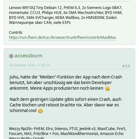
Lenovo M910Q Tiny Debian 12, FHEM 6.3, 2x Siemens Logo 0BA7,
Homematic CCU3, Philips HUE, 6x SMA Wechselrichter, BYD HVM,
BYD HVS, SMA EVCharger, KEBA Wallbox, 2x HMS800W, Daikin
Wärmepumpe über CAN, viele ESPs
Contrib:
https://svn.fhem.de/trac/browser/trunk/fhem/contrib/MadMax
accessburn
28 Oktober 2016, 11:05:16
#14
Juhu, hatte die "Melden"-Funktion der App nach dem Crash
benutzt, bin aber unschlüssig wie das beim Developer
ankommt. Meine Apps produzierten noch keinen
Nach dem gestrigen Update gibts sofort einen Crash, auch
Cache löschen und reboot brachte nix. Aber davor war es
schonmal cool
Wezzy Rpi2b> FHEM, Elro, Intenso, FTUI, Jeelink v3, Max!Cube, Fire5,
Foscam, NAS, Fritz!Box + Fon, Max!Wandthermostat, Amazon Echo
Wezzy Rp3b> OctoPi