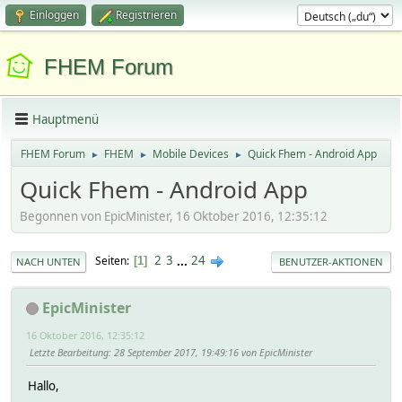
Einloggen
Registrieren
FHEM Forum
Hauptmenü
FHEM Forum
FHEM
Mobile Devices
Quick Fhem - Android App
►
►
►
Quick Fhem - Android App
Begonnen von EpicMinister, 16 Oktober 2016, 12:35:12
2
3
...
24
Seiten
1
NACH UNTEN
BENUTZER-AKTIONEN
EpicMinister
16 Oktober 2016, 12:35:12
Letzte Bearbeitung
: 28 September 2017, 19:49:16 von EpicMinister
Hallo,