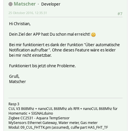
Matscher
Developer
25 Oktober 2016, 12:35:31
#7
Hi Christian,
Dein Ziel der APP hast Du schon mal erreicht!
Bei mir funktioniert es dank der Funktion "Über automatische
Notification aufrufbar". Ohne dieses Feature wäre es leider
bei mir nicht einsetzbar.
Funktioniert bis jetzt ohne Probleme.
Gruß,
Matscher
Rasp 3
CUL V3 868Mhz + nanoCUL 868Mhz als RFR + nanoCUL 868Mhz für
Homematic + SIGNALduino
Zigbee CC2531 - Aquara TempSensor
MySensors Ethernet Gateway, Water meter, Gas meter
Modul: 09_CUL_FHTTK.pm (assumed), culfw part HAS_FHT_TF