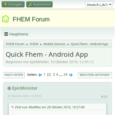
Einloggen
Registrieren
FHEM Forum
Hauptmenü
FHEM Forum
FHEM
Mobile Devices
Quick Fhem - Android App
►
►
►
Quick Fhem - Android App
Begonnen von EpicMinister, 16 Oktober 2016, 12:35:12
1
3
4
...
24
Seiten
2
NACH UNTEN
BENUTZER-AKTIONEN
EpicMinister
28 Oktober 2016, 13:28:56
#15
Zitat von: MadMax am 28 Oktober 2016, 10:57:48