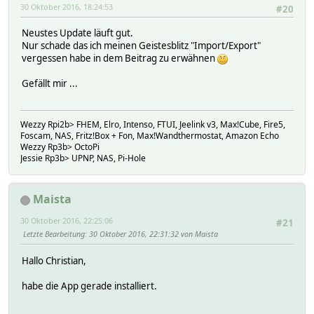
30 Oktober 2016, 18:24:53
#20
Neustes Update läuft gut.
Nur schade das ich meinen Geistesblitz "Import/Export"
vergessen habe in dem Beitrag zu erwähnen
Gefällt mir ...
Wezzy Rpi2b> FHEM, Elro, Intenso, FTUI, Jeelink v3, Max!Cube, Fire5,
Foscam, NAS, Fritz!Box + Fon, Max!Wandthermostat, Amazon Echo
Wezzy Rp3b> OctoPi
Jessie Rp3b> UPNP, NAS, Pi-Hole
Maista
30 Oktober 2016, 22:25:06
#21
Letzte Bearbeitung
: 30 Oktober 2016, 22:31:32 von Maista
Hallo Christian,
habe die App gerade installiert.