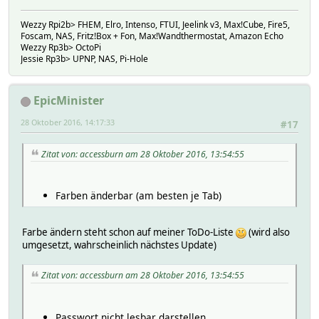
Wezzy Rpi2b> FHEM, Elro, Intenso, FTUI, Jeelink v3, Max!Cube, Fire5,
Foscam, NAS, Fritz!Box + Fon, Max!Wandthermostat, Amazon Echo
Wezzy Rp3b> OctoPi
Jessie Rp3b> UPNP, NAS, Pi-Hole
EpicMinister
28 Oktober 2016, 14:17:33
#17
Zitat von: accessburn am 28 Oktober 2016, 13:54:55
Farben änderbar (am besten je Tab)
Farbe ändern steht schon auf meiner ToDo-Liste
(wird also
umgesetzt, wahrscheinlich nächstes Update)
Zitat von: accessburn am 28 Oktober 2016, 13:54:55
Passwort nicht lesbar darstellen