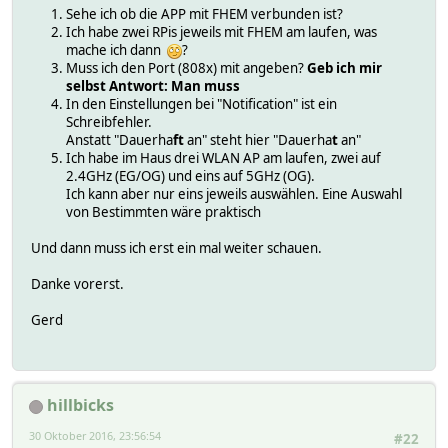
Sehe ich ob die APP mit FHEM verbunden ist?
Ich habe zwei RPis jeweils mit FHEM am laufen, was
mache ich dann
?
Muss ich den Port (808x) mit angeben?
Geb ich mir
selbst Antwort: Man muss
In den Einstellungen bei "Notification" ist ein
Schreibfehler.
Anstatt "Dauerha
ft
an" steht hier "Dauerha
t
an"
Ich habe im Haus drei WLAN AP am laufen, zwei auf
2.4GHz (EG/OG) und eins auf 5GHz (OG).
Ich kann aber nur eins jeweils auswählen. Eine Auswahl
von Bestimmten wäre praktisch
Und dann muss ich erst ein mal weiter schauen.
Danke vorerst.
Gerd
hillbicks
30 Oktober 2016, 23:56:54
#22