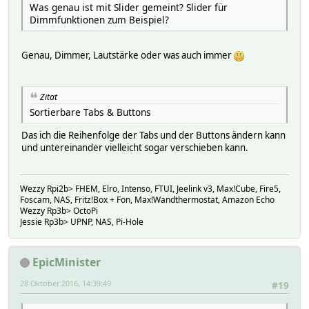
Was genau ist mit Slider gemeint? Slider für
Dimmfunktionen zum Beispiel?
Genau, Dimmer, Lautstärke oder was auch immer
Zitat
Sortierbare Tabs & Buttons
Das ich die Reihenfolge der Tabs und der Buttons ändern kann
und untereinander vielleicht sogar verschieben kann.
Wezzy Rpi2b> FHEM, Elro, Intenso, FTUI, Jeelink v3, Max!Cube, Fire5,
Foscam, NAS, Fritz!Box + Fon, Max!Wandthermostat, Amazon Echo
Wezzy Rp3b> OctoPi
Jessie Rp3b> UPNP, NAS, Pi-Hole
EpicMinister
28 Oktober 2016, 14:39:49
#19