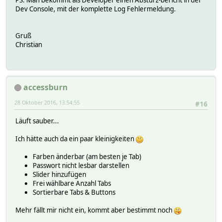
PS: Man bekommt als Developer einen Absturz-bericht in der
Dev Console, mit der komplette Log Fehlermeldung.
Gruß
Christian
accessburn
28 Oktober 2016, 13:54:55
#16
Läuft sauber...
Ich hätte auch da ein paar kleinigkeiten
Farben änderbar (am besten je Tab)
Passwort nicht lesbar darstellen
Slider hinzufügen
Frei wählbare Anzahl Tabs
Sortierbare Tabs & Buttons
Mehr fällt mir nicht ein, kommt aber bestimmt noch