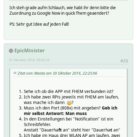
Ich steh grade aufm Schlauch, wie habt ihr denn bitte die
Zuordnung zu Google Now in quick fhem geaendert?
PS: Sehr gut Idee auf jeden Fall!
EpicMinister
31 Oktober 2016, 09:02:23
#23
Zitat von: Maista am 30 Oktober 2016, 22:25:06
Sehe ich ob die APP mit FHEM verbunden ist?
Ich habe zwei RPis jeweils mit FHEM am laufen,
was mache ich dann
?
Muss ich den Port (808x) mit angeben?
Geb ich
mir selbst Antwort: Man muss
In den Einstellungen bei "Notification" ist ein
Schreibfehler.
Anstatt "Dauerha
ft
an" steht hier "Dauerha
t
an"
Ich habe im Haus drei WLAN AP am laufen, zwei