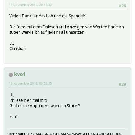
18 November 2016, 20:13:32
#28
Vielen Dank für das Lob und die Spende!:)
Die Idee mit dem Einlesen und Anzeigen von Werten finde ich
super, werde ich auf jeden Fall umsetzen.
LG
Christian
kvo1
19 November 2016, 00:53:35
#29
Hi,
ich lese hier mal mit!
Gibt es die App irgendwann im Store ?
kvo1
RPi1: mit CUL: HM-CC-RT-DN,HM-ES-PMSw1-Pl,HM-LC-BL1-FM,HM-