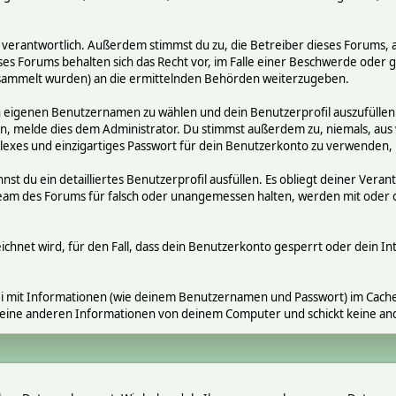
räge verantwortlich. Außerdem stimmst du zu, die Betreiber dieses Foru
ses Forums behalten sich das Recht vor, im Falle einer Beschwerde oder ge
ammelt wurden) an die ermittelnden Behörden weiterzugeben.
en eigenen Benutzernamen zu wählen und dein Benutzerprofil auszufüllen
gen, melde dies dem Administrator. Du stimmst außerdem zu, niemals, a
exes und einzigartiges Passwort für dein Benutzerkonto zu verwenden,
nnst du ein detailliertes Benutzerprofil ausfüllen. Es obliegt deiner V
s Team des Forums für falsch oder unangemessen halten, werden mit ode
ichnet wird, für den Fall, dass dein Benutzerkonto gesperrt oder dein In
i mit Informationen (wie deinem Benutzernamen und Passwort) im Cache-
 keine anderen Informationen von deinem Computer und schickt keine a