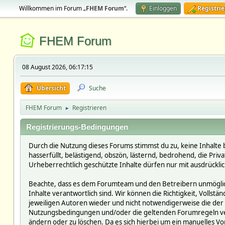
Willkommen im Forum „
FHEM Forum
“.
Einloggen
Registri
FHEM Forum
08 August 2026, 06:17:15
Übersicht
Suche
FHEM Forum
Registrieren
►
Registrierungs-Bedingungen
Durch die Nutzung dieses Forums stimmst du zu, keine Inhalte 
hasserfüllt, belästigend, obszön, lästernd, bedrohend, die Pri
Urheberrechtlich geschützte Inhalte dürfen nur mit ausdrückli
Beachte, dass es dem Forumteam und den Betreibern unmöglich i
Inhalte verantwortlich sind. Wir können die Richtigkeit, Vollst
jeweiligen Autoren wieder und nicht notwendigerweise die der 
Nutzungsbedingungen und/oder die geltenden Forumregeln verst
ändern oder zu löschen. Da es sich hierbei um ein manuelles Vor