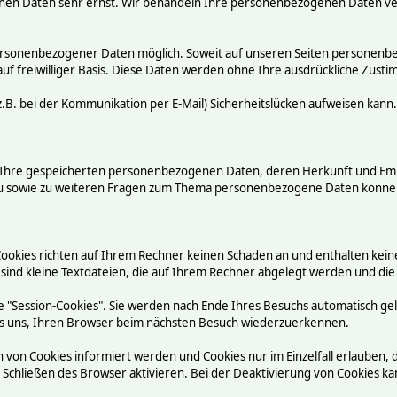
chen Daten sehr ernst. Wir behandeln Ihre personenbezogenen Daten ve
ersonenbezogener Daten möglich. Soweit auf unseren Seiten personenbez
auf freiwilliger Basis. Diese Daten werden ohne Ihre ausdrückliche Zust
.B. bei der Kommunikation per E-Mail) Sicherheitslücken aufweisen kann.
ber Ihre gespeicherten personenbezogenen Daten, deren Herkunft und E
rzu sowie zu weiteren Fragen zum Thema personenbezogene Daten können
Cookies richten auf Ihrem Rechner keinen Schaden an und enthalten kein
 sind kleine Textdateien, die auf Ihrem Rechner abgelegt werden und die
 "Session-Cookies". Sie werden nach Ende Ihres Besuchs automatisch ge
n es uns, Ihren Browser beim nächsten Besuch wiederzuerkennen.
n von Cookies informiert werden und Cookies nur im Einzelfall erlauben,
chließen des Browser aktivieren. Bei der Deaktivierung von Cookies kann