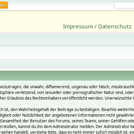
eren
Impressum / Datenschutz
beizutragen, die unwahr, diffamierend, ungenau oder falsch, missbräuchl
vatsphäre verletzend, von sexueller oder pornografischer Natur sind, ode
cher Erlaubnis des Rechteinhabers veröffentlicht werden. Unerwünschte W
st, den Wahrheitsgehalt der Beiträge zu bestätigen. Beachte weiterhin, 
ändigkeit oder Nützlichkeit der angebotenen Informationen nicht gewährle
Gesamtheit der Benutzer des Forums, seines Teams, seiner Gehilfen oder 
oßen, kannst du ihn dem Administrator melden. Der Administrator behält
gehen handelt, verstehe bitte, dass es nicht immer sofort möglich ist, e