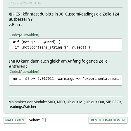
07 Juni 2026, 09:31:34
@HCS , könntest du bitte in 98_CustomReadings die Zeile 124
ausbessern ?
z.B. in :
Code
Auswählen
#if (not $r ~~ @used) {
if (not(contains_string $r, @used)) {
IMHO kann dann auch gleich am Anfang folgende Zeile
entfallen :
Code
Auswählen
no if $] >= 5.017011, warnings => 'experimental::smartmat
Maintainer der Module: MAX, MPD, UbiquitiMP, UbiquitiOut, SIP, BEOK,
readingsWatcher
Seiten
1
NACH OBEN
BENUTZER-AKTIONEN