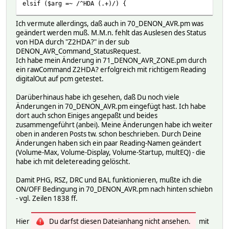
elsif ($arg =~ /^HDA (.+)/) {
Ich vermute allerdings, daß auch in 70_DENON_AVR.pm was
geändert werden muß. M.M.n. fehlt das Auslesen des Status
von HDA durch "Z2HDA?" in der sub
DENON_AVR_Command_StatusRequest.
Ich habe mein Änderung in 71_DENON_AVR_ZONE.pm durch
ein rawCommand Z2HDA? erfolgreich mit richtigem Reading
digitalOut auf pcm getestet.
Darüberhinaus habe ich gesehen, daß Du noch viele
Änderungen in 70_DENON_AVR.pm eingefügt hast. Ich habe
dort auch schon Einiges angepaßt und beides
zusammengeführt (anbei). Meine Änderungen habe ich weiter
oben in anderen Posts tw. schon beschrieben. Durch Deine
Änderungen haben sich ein paar Reading-Namen geändert
(Volume-Max, Volume-Display, Volume-Startup, multEQ) - die
habe ich mit deletereading gelöscht.
Damit PHG, RSZ, DRC und BAL funktionieren, mußte ich die
ON/OFF Bedingung in 70_DENON_AVR.pm nach hinten schiebn
- vgl. Zeilen 1838 ff.
Hier
Du darfst diesen Dateianhang nicht ansehen.
mit