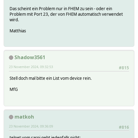
Das scheint ein Problem nur in FHEM zu sein - oder ein
Problem mit Port 23, der von FHEM automatisch verwendet
wird.
Matthias
Shadow3561
23 November 2024, 09:32:53
#815
Stell doch mal bitte ein List vom device rein.
MfG
matkoh
23 November 2024, 09:36:09
#816
telnet vom raspi geht jedenfalls nicht: