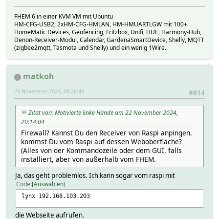
FHEM 6 in einer KVM VM mit Ubuntu
HM-CFG-USB2, 2xHM-CFG-HMLAN, HM-HMUARTLGW mit 100+
HomeMatic Devices, Geofencing, Fritzbox, Unifi, HUE, Harmony-Hub,
Denon-Receiver-Modul, Calendar, GardenaSmartDevice, Shelly, MQTT
(zigbee2mqtt, Tasmota und Shelly) und ein wenig 1Wire.
matkoh
23 November 2024, 09:26:48
#814
Zitat von: Motivierte linke Hände am 22 November 2024,
20:14:04
Firewall? Kannst Du den Receiver von Raspi anpingen,
kommst Du vom Raspi auf dessen Weboberfläche?
(Alles von der Kommandozeile oder dem GUI, falls
installiert, aber von außerhalb vom FHEM.
Ja, das geht problemlos. Ich kann sogar vom raspi mit
Code
Auswählen
lynx 192.168.103.203
die Webseite aufrufen.