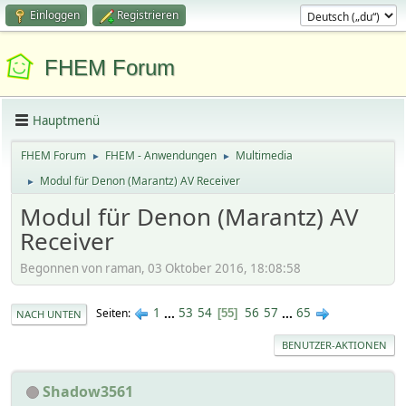
Einloggen
Registrieren
FHEM Forum
Hauptmenü
FHEM Forum
FHEM - Anwendungen
Multimedia
►
►
Modul für Denon (Marantz) AV Receiver
►
Modul für Denon (Marantz) AV
Receiver
Begonnen von raman, 03 Oktober 2016, 18:08:58
1
...
53
54
56
57
...
65
Seiten
55
NACH UNTEN
BENUTZER-AKTIONEN
Shadow3561