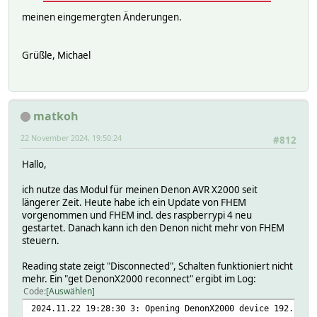
meinen eingemergten Änderungen.
Grüßle, Michael
matkoh
22 November 2024, 19:50:24
#812
Hallo,
ich nutze das Modul für meinen Denon AVR X2000 seit
längerer Zeit. Heute habe ich ein Update von FHEM
vorgenommen und FHEM incl. des raspberrypi 4 neu
gestartet. Danach kann ich den Denon nicht mehr von FHEM
steuern.
Reading state zeigt "Disconnected", Schalten funktioniert nicht
mehr. Ein "get DenonX2000 reconnect" ergibt im Log:
Code
Auswählen
2024.11.22 19:28:30 3: Opening DenonX2000 device 192.168.