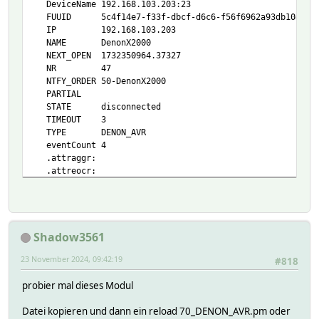
DeviceName 192.168.103.203:23
FUUID 5c4f14e7-f33f-dbcf-d6c6-f56f6962a93db104
IP 192.168.103.203
NAME DenonX2000
NEXT_OPEN 1732350964.37327
NR 47
NTFY_ORDER 50-DenonX2000
PARTIAL
STATE disconnected
TIMEOUT 3
TYPE DENON_AVR
eventCount 4
.attraggr:
.attreocr:
.*
.attrminint:
READINGS:
2024-10-30 20:26:41 Muting-Level mute
Shadow3561
2024-02-19 13:52:59 Network-Name Denon AVR-X200
2024-10-30 20:26:41 Volume-Display absolute
23 November 2024, 09:42:19
#818
2024-10-30 20:26:41 Volume-Startup last
2024-10-30 20:26:41 allZoneStereo off
probier mal dieses Modul
2023-11-21 14:00:55 aspectRatio 16:9
2024-11-22 06:20:01 audioRestorer off
Datei kopieren und dann ein reload 70_DENON_AVR.pm oder
2024-11-12 09:05:07 bass 0