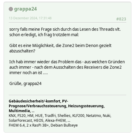
deviceIP 192.168.103.203
grappa24
isPause 0
isPlaying 0
13 Dezember 2024, 17:31:48
#823
nextConnectionCheck 1732298705.18128
playTimeCheck 0
sorry falls meine Frage sich durch das Lesen des Threads vlt.
Attributes:
schon erledigt, ich frag trotzdem mal:
brand Denon
cmdIcon muteT:rc_MUTE
Gibt es eine Möglichkeit, die Zone2 beim Denon gezielt
connectionCheck 60
abzuschalten?
devStateIcon on:rc_GREEN:main_off main_off:rc_YELLOW:mai
event-on-change-reading .*
Ich hab immer wieder das Problem das - aus welchen Gründen
room Wohnzimmer
auch immer - nach dem Ausschalten des Receivers die Zone2
stateFormat Status:state Power:power
immer noch an ist ....
suppressReading HASH.*
type AVR
Grüße, grappa24
webCmd volume:mute:input:sound:favorite:preset
Gebäudesicherheit/-komfort, PV-
Prognose/Verbrauchssteuerung, Heizungssteuerung,
Multimedia, ...
KNX, FS20, HM, HUE, Tradfri, Shellies, KLF200, Netatmo, Nuki,
SolarForecast, HEOS, Alexa-FHEM, ...
FHEM 6.4, 2 x RasPi 3B+, Debian Bullseye