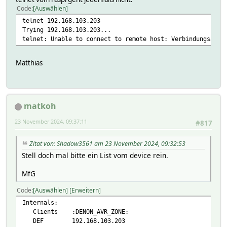
Code
Auswählen
telnet 192.168.103.203
Trying 192.168.103.203...
telnet: Unable to connect to remote host: Verbindungsaufb
Matthias
matkoh
23 November 2024, 09:37:11
#817
Zitat von: Shadow3561 am 23 November 2024, 09:32:53
Stell doch mal bitte ein List vom device rein.
MfG
Code
Auswählen
Erweitern
Internals:
Clients :DENON_AVR_ZONE:
DEF 192.168.103.203