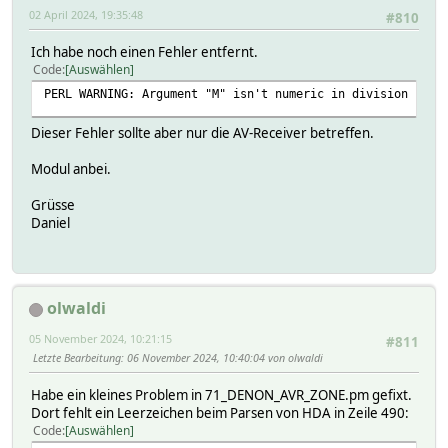
02 April 2024, 19:35:48
#810
Ich habe noch einen Fehler entfernt.
Code
Auswählen
PERL WARNING: Argument "M" isn't numeric in division (/) 
Dieser Fehler sollte aber nur die AV-Receiver betreffen.
Modul anbei.
Grüsse
Daniel
olwaldi
05 November 2024, 10:21:15
#811
Letzte Bearbeitung
: 06 November 2024, 10:40:04 von olwaldi
Habe ein kleines Problem in 71_DENON_AVR_ZONE.pm gefixt.
Dort fehlt ein Leerzeichen beim Parsen von HDA in Zeile 490:
Code
Auswählen