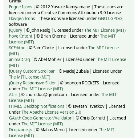
Grafik
Fugue Icons
| © 2012 Yusuke Kamiyamane | These icons are
licensed under a Creative Commons Attribution 3.0 License
Oxygen Icons
| These icons are licensed under
GNU LGPLv3
Software
JQuery
| © John Resig | Licensed under
The MIT License (MIT)
hoverIntent
| © Brian Cherne | Licensed under
The MIT
License (MIT)
SCEditor
| © Sam Clarke | Licensed under
The MIT License
(MIT)
animaDrag
| © Abel Mohler | Licensed under
The MIT License
(MIT)
jQuery Custom Scrollbar
| © Maciej Zubala | Licensed under
The MIT License (MIT)
jQuery Responsive Slider
| © booncon ROCKETS | Licensed
under
The MIT License (MIT)
At.js
| © chord.luo@gmail.com | Licensed under
The MIT
License (MIT)
HTML5 Desktop Notifications
| © Tsvetan Tsvetkov | Licensed
under
The Apache License Version 2.0
GAuth Code Generator/Validator
| © Chris Cornutt | Licensed
under
The MIT License (MIT)
Dropzone.js
| © Matias Meno | Licensed under
The MIT
License (MIT)