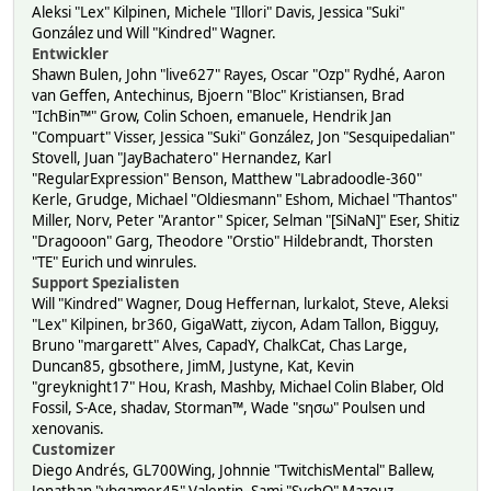
Aleksi "Lex" Kilpinen, Michele "Illori" Davis, Jessica "Suki"
González und Will "Kindred" Wagner.
Entwickler
Shawn Bulen, John "live627" Rayes, Oscar "Ozp" Rydhé, Aaron
van Geffen, Antechinus, Bjoern "Bloc" Kristiansen, Brad
"IchBin™" Grow, Colin Schoen, emanuele, Hendrik Jan
"Compuart" Visser, Jessica "Suki" González, Jon "Sesquipedalian"
Stovell, Juan "JayBachatero" Hernandez, Karl
"RegularExpression" Benson, Matthew "Labradoodle-360"
Kerle, Grudge, Michael "Oldiesmann" Eshom, Michael "Thantos"
Miller, Norv, Peter "Arantor" Spicer, Selman "[SiNaN]" Eser, Shitiz
"Dragooon" Garg, Theodore "Orstio" Hildebrandt, Thorsten
"TE" Eurich und winrules.
Support Spezialisten
Will "Kindred" Wagner, Doug Heffernan, lurkalot, Steve, Aleksi
"Lex" Kilpinen, br360, GigaWatt, ziycon, Adam Tallon, Bigguy,
Bruno "margarett" Alves, CapadY, ChalkCat, Chas Large,
Duncan85, gbsothere, JimM, Justyne, Kat, Kevin
"greyknight17" Hou, Krash, Mashby, Michael Colin Blaber, Old
Fossil, S-Ace, shadav, Storman™, Wade "sησω" Poulsen und
xenovanis.
Customizer
Diego Andrés, GL700Wing, Johnnie "TwitchisMental" Ballew,