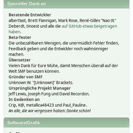
Spezieller Dank an
Beratende Entwickler
albertlast, Brett Flannigan, Mark Rose, René-Gilles "Nao 尚"
Deberdt, tinoest und alle die
auf GitHub etwas beigetragen
haben
.
Beta-Tester
Die unbezahlbaren Wenigen, die unermüdlich Fehler finden,
Feedback geben und die Entwickler noch wahnsinniger
machen.
Übersetzer
Vielen Dank für Eure Mühe, damit Menschen überall auf der
Welt SMF benutzen können.
Gründer von SMF
Unknown W. "[Unknown]" Brackets.
Ursprüngliche Projekt Manager
Jeff Lewis, Joseph Fung und David Recordon.
In Gedenken an
Crip, K@, metallica48423 und Paul_Pauline.
An alle, die wir vergessen haben: Danke schön!
Software/Grafik