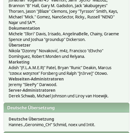
Jonathan "vbgamer45" Valentin, Sami "SychO" Mazouz,
Brannon "B" Hall, Gary M. Gadsdon, Jack "akabugeyes"
Thorsen, Jason "JBlaze" Clemons, Joey "Tyrsson" Smith, Kays,
Michael "Mick." Gomez, NanoSector, Ricky., Russell "NEND"
Najar und SA™.
Dokumentation
Michele "Illori" Davis, Irisado, AngelinaBelle, Chainy, Graeme
Spence und Joshua "groundup" Dickerson.
Übersetzer
Nikola "Dzonny" Novaković, m4z, Francisco "d3vcho"
Domínguez, Robert Monden und Relyana.
Marketing
Adish "(F.L.A.M.E.R)" Patel, Bryan "Runic" Deakin, Marcus
"cσσкιє мσηѕтєя" Forsberg und Ralph "[n3rve]" Otowo.
Webseiten-Administratoren
Jeremy "SleePy" Darwood.
Server-Administratoren
Derek Schwab, Michael Johnson und Liroy van Hoewijk.
Deutsche Übersetzung
Deutsche Übersetzung
Hannes „Geronimo_CH“ Schmid, noex und Intit.