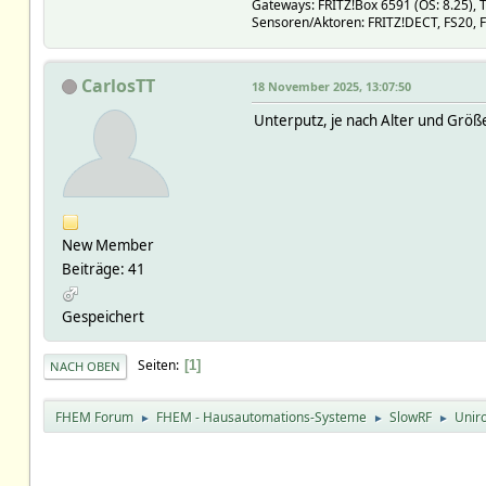
Gateways: FRITZ!Box 6591 (OS: 8.25)
Sensoren/Aktoren: FRITZ!DECT, FS20, 
CarlosTT
18 November 2025, 13:07:50
Unterputz, je nach Alter und Grö
New Member
Beiträge: 41
Gespeichert
Seiten
1
NACH OBEN
FHEM Forum
FHEM - Hausautomations-Systeme
SlowRF
Uniro
►
►
►