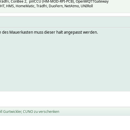
, Trädfri, ConBee 2, piVCCU (HM-MOD-RPI-PCB), OpenMQTTGateway
FHT, HMS, HomeMatic, Trädfri, DuoFern, NetAtmo, UNIRoll
ße des Mauerkasten muss dieser halt angepasst werden.
ll Gurtwickler, CUNO zu verschenken