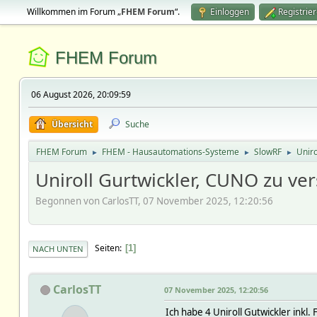
Willkommen im Forum „
FHEM Forum
“.
Einloggen
Registrie
FHEM Forum
06 August 2026, 20:09:59
Übersicht
Suche
FHEM Forum
FHEM - Hausautomations-Systeme
SlowRF
Uniro
►
►
►
Uniroll Gurtwickler, CUNO zu ve
Begonnen von CarlosTT, 07 November 2025, 12:20:56
Seiten
1
NACH UNTEN
CarlosTT
07 November 2025, 12:20:56
Ich habe 4 Uniroll Gutwickler ink