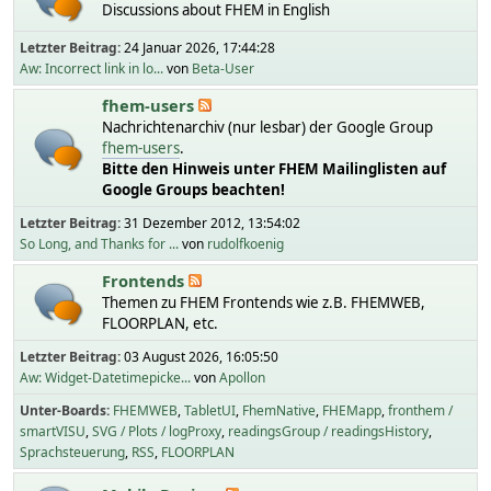
Discussions about FHEM in English
Letzter Beitrag:
24 Januar 2026, 17:44:28
Aw: Incorrect link in lo...
von
Beta-User
fhem-users
Nachrichtenarchiv (nur lesbar) der Google Group
fhem-users
.
Bitte den Hinweis unter FHEM Mailinglisten auf
Google Groups beachten!
Letzter Beitrag:
31 Dezember 2012, 13:54:02
So Long, and Thanks for ...
von
rudolfkoenig
Frontends
Themen zu FHEM Frontends wie z.B. FHEMWEB,
FLOORPLAN, etc.
Letzter Beitrag:
03 August 2026, 16:05:50
Aw: Widget-Datetimepicke...
von
Apollon
Unter-Boards
FHEMWEB
TabletUI
FhemNative
FHEMapp
fronthem /
smartVISU
SVG / Plots / logProxy
readingsGroup / readingsHistory
Sprachsteuerung
RSS
FLOORPLAN