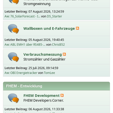
Stromgewinnung
Letzter Beitrag:
07 August 2026, 13:24:59
Aw: 76_SolarForecast - I...
von
DS_Starter
Wallboxen und E-Fahrzeuge
Letzter Beitrag:
05 August 2026, 19:40:45
Aw: ABL EMH1 über RS485-...
von
ChrisB52
Verbrauchsmessung
Stromzähler und Gaszähler
Letzter Beitrag:
25 Juli 2026, 09:14:59
Aw: OBI Energietracker
von
TomLee
FHEM - Entwicklung
FHEM Development
FHEM Developers Corner.
Letzter Beitrag:
06 August 2026, 11:33:38