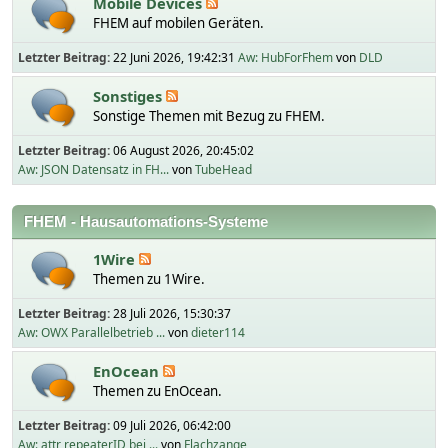
Mobile Devices
FHEM auf mobilen Geräten.
Letzter Beitrag:
22 Juni 2026, 19:42:31
Aw: HubForFhem
von
DLD
Sonstiges
Sonstige Themen mit Bezug zu FHEM.
Letzter Beitrag:
06 August 2026, 20:45:02
Aw: JSON Datensatz in FH...
von
TubeHead
FHEM - Hausautomations-Systeme
1Wire
Themen zu 1Wire.
Letzter Beitrag:
28 Juli 2026, 15:30:37
Aw: OWX Parallelbetrieb ...
von
dieter114
EnOcean
Themen zu EnOcean.
Letzter Beitrag:
09 Juli 2026, 06:42:00
Aw: attr repeaterID bei ...
von
Flachzange