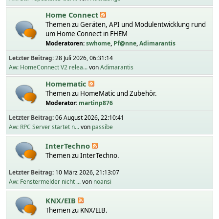
Home Connect
Themen zu Geräten, API und Modulentwicklung rund
um Home Connect in FHEM
Moderatoren:
swhome
,
Pf@nne
,
Adimarantis
Letzter Beitrag:
28 Juli 2026, 06:31:14
Aw: HomeConnect V2 relea...
von
Adimarantis
Homematic
Themen zu HomeMatic und Zubehör.
Moderator:
martinp876
Letzter Beitrag:
06 August 2026, 22:10:41
Aw: RPC Server startet n...
von
passibe
InterTechno
Themen zu InterTechno.
Letzter Beitrag:
10 März 2026, 21:13:07
Aw: Fenstermelder nicht ...
von
noansi
KNX/EIB
Themen zu KNX/EIB.