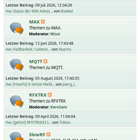
Letzter Beitrag:
09 Juli 2026, 12:34:26
Aw: Status der KNX Adres...
von
Boekel
MAX
Themen zu MAX.
Moderator:
Wzut
Letzter Beitrag:
12 Juni 2026, 17:43:48
Aw: Haltbarkeit / Lebens...
von
Nuems
MQTT
Themen zu MQTT.
Letzter Beitrag:
05 August 2026, 17:40:55
Aw: [HowTo] X-Sense Meld...
von
Joerg_L
RFXTRX
Themen zu RFXTRX
Moderator:
KernSani
Letzter Beitrag:
09 April 2026, 11:04:04
Aw: [gelöst] RFXTRX433 I...
von
Tobias
SlowRF