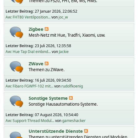
Themen zu FS20, FHT, EM, WS, HMS.
Letzter Beitrag:
27 Januar 2026, 22:06:52
Aw: FHT80 Ventilposition...
von
joc_w
Zigbee
Mesh-Netz mit Hue, Tradfri, Xiaomi, usw.
Letzter Beitrag:
23 Juli 2026, 12:35:58
Aw: Hue Tap Dial einbind...
von
Jackie
ZWave
Themen zu ZWave.
Letzter Beitrag:
16 Juli 2026, 09:34:50
Aw: Fibaro FGWPF-102 mit...
von
rudolfkoenig
Sonstige Systeme
Sonstige Hausautomations-Systeme.
Letzter Beitrag:
07 August 2026, 10:54:40
Aw: Support-Thread Modul...
von
gameshacker
Unterstützende Dienste
Themen zu unterstützenden Diensten und Modulen