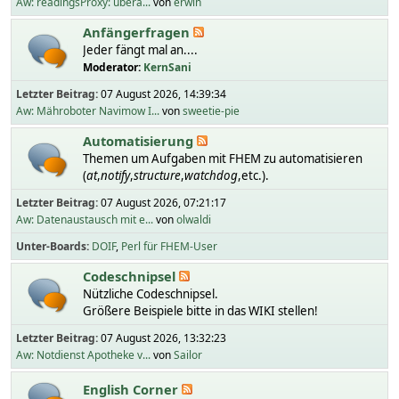
Aw: readingsProxy: übera...
von
erwin
Anfängerfragen
Jeder fängt mal an....
Moderator:
KernSani
Letzter Beitrag:
07 August 2026, 14:39:34
Aw: Mähroboter Navimow I...
von
sweetie-pie
Automatisierung
Themen um Aufgaben mit FHEM zu automatisieren
(
at
,
notify
,
structure
,
watchdog
,etc.).
Letzter Beitrag:
07 August 2026, 07:21:17
Aw: Datenaustausch mit e...
von
olwaldi
Unter-Boards
DOIF
Perl für FHEM-User
Codeschnipsel
Nützliche Codeschnipsel.
Größere Beispiele bitte in das WIKI stellen!
Letzter Beitrag:
07 August 2026, 13:32:23
Aw: Notdienst Apotheke v...
von
Sailor
English Corner