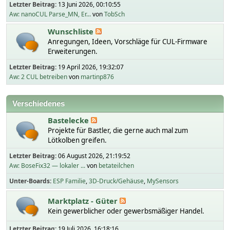
Letzter Beitrag:
13 Juni 2026, 00:10:55
Aw: nanoCUL Parse_MN, Er...
von
TobSch
Wunschliste
Anregungen, Ideen, Vorschläge für CUL-Firmware
Erweiterungen.
Letzter Beitrag:
19 April 2026, 19:32:07
Aw: 2 CUL betreiben
von
martinp876
Verschiedenes
Bastelecke
Projekte für Bastler, die gerne auch mal zum
Lötkolben greifen.
Letzter Beitrag:
06 August 2026, 21:19:52
Aw: BoseFix32 — lokaler ...
von
betateilchen
Unter-Boards
ESP Familie
3D-Druck/Gehäuse
MySensors
Marktplatz - Güter
Kein gewerblicher oder gewerbsmäßiger Handel.
Letzter Beitrag:
19 Juli 2026, 16:18:16