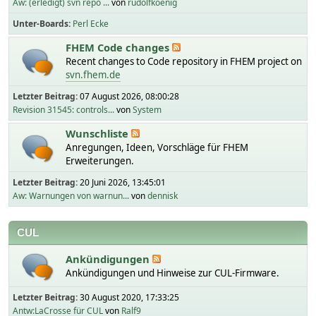
Aw: (erledigt) svn repo ...
von
rudolfkoenig
Unter-Boards
Perl Ecke
FHEM Code changes
Recent changes to Code repository in FHEM project on
svn.fhem.de
Letzter Beitrag:
07 August 2026, 08:00:28
Revision 31545: controls...
von
System
Wunschliste
Anregungen, Ideen, Vorschläge für FHEM
Erweiterungen.
Letzter Beitrag:
20 Juni 2026, 13:45:01
Aw: Warnungen von warnun...
von
dennisk
CUL
Ankündigungen
Ankündigungen und Hinweise zur CUL-Firmware.
Letzter Beitrag:
30 August 2020, 17:33:25
Antw:LaCrosse für CUL
von
Ralf9