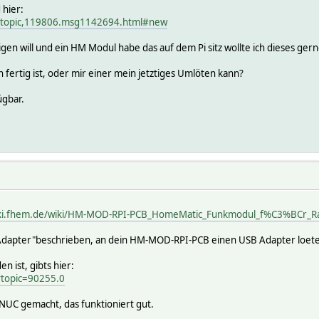
 hier:
p/topic,119806.msg1142694.html#new
en will und ein HM Modul habe das auf dem Pi sitz wollte ich dieses gern
 fertig ist, oder mir einer mein jetztiges Umlöten kann?
ügbar.
iki.fhem.de/wiki/HM-MOD-RPI-PCB_HomeMatic_Funkmodul_f%C3%BCr_Ra
-Adapter"beschrieben, an dein HM-MOD-RPI-PCB einen USB Adapter loet
n ist, gibts hier:
?topic=90255.0
NUC gemacht, das funktioniert gut.