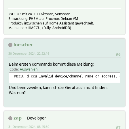
2xCCU3 mit ca. 100 Aktoren, Sensoren
Entwicklung: FHEM auf Proxmox Debian VM
Produktiv inzwischen auf Home Assistant gewechselt.
Maintainer: HMCCU, (Fully, AndroidDB)
loescher
30 Dezember 2024, 22:22:16
#6
Beim ersten Kommando kommt diese Meldung:
Code
Auswählen
HMCCU: d_ccu Invalid device/channel name or address. 0010
Und beim zweiten, kann ich das Gerät auch nicht finden.
Was nun?
zap
Developer
31 Dezember 2024, 08:45:30
#7