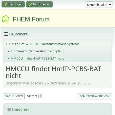
Einloggen
Registrieren
FHEM Forum
Hauptmenü
FHEM Forum
FHEM - Hausautomations-Systeme
►
Homematic
(Moderator:
martinp876
)
►
HMCCU findet HmIP-PCBS-BAT nicht
►
HMCCU findet HmIP-PCBS-BAT
nicht
Begonnen von loescher, 26 Dezember 2024, 20:50:56
Seiten
1
NACH UNTEN
BENUTZER-AKTIONEN
loescher