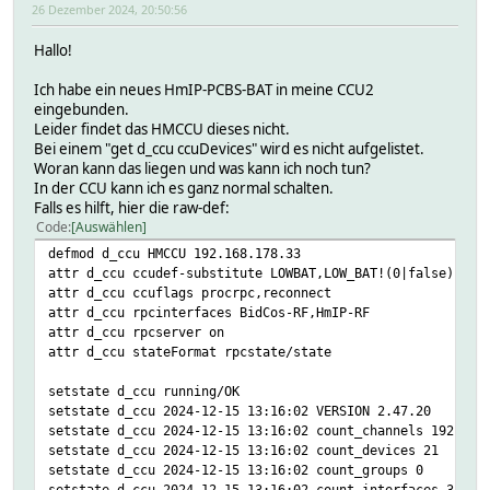
26 Dezember 2024, 20:50:56
Hallo!
Ich habe ein neues HmIP-PCBS-BAT in meine CCU2
eingebunden.
Leider findet das HMCCU dieses nicht.
Bei einem "get d_ccu ccuDevices" wird es nicht aufgelistet.
Woran kann das liegen und was kann ich noch tun?
In der CCU kann ich es ganz normal schalten.
Falls es hilft, hier die raw-def:
Code
Auswählen
defmod d_ccu HMCCU 192.168.178.33
attr d_ccu ccudef-substitute LOWBAT,LOW_BAT!(0|false):ok,
attr d_ccu ccuflags procrpc,reconnect
attr d_ccu rpcinterfaces BidCos-RF,HmIP-RF
attr d_ccu rpcserver on
attr d_ccu stateFormat rpcstate/state
setstate d_ccu running/OK
setstate d_ccu 2024-12-15 13:16:02 VERSION 2.47.20
setstate d_ccu 2024-12-15 13:16:02 count_channels 192
setstate d_ccu 2024-12-15 13:16:02 count_devices 21
setstate d_ccu 2024-12-15 13:16:02 count_groups 0
setstate d_ccu 2024-12-15 13:16:02 count_interfaces 3