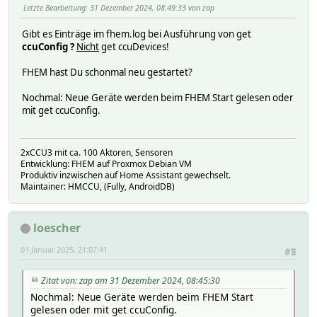
Letzte Bearbeitung
: 31 Dezember 2024, 08:49:33 von zap
Gibt es Einträge im fhem.log bei Ausführung von get
ccuConfig ?
Nicht
get ccuDevices!
FHEM hast Du schonmal neu gestartet?
Nochmal: Neue Geräte werden beim FHEM Start gelesen oder
mit get ccuConfig.
2xCCU3 mit ca. 100 Aktoren, Sensoren
Entwicklung: FHEM auf Proxmox Debian VM
Produktiv inzwischen auf Home Assistant gewechselt.
Maintainer: HMCCU, (Fully, AndroidDB)
loescher
01 Januar 2025, 21:07:41
#8
Zitat von: zap am 31 Dezember 2024, 08:45:30
Nochmal: Neue Geräte werden beim FHEM Start
gelesen oder mit get ccuConfig.