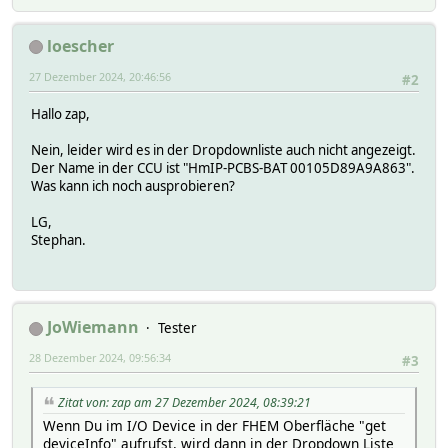
loescher
27 Dezember 2024, 20:46:56
#2
Hallo zap,
Nein, leider wird es in der Dropdownliste auch nicht angezeigt.
Der Name in der CCU ist "HmIP-PCBS-BAT 00105D89A9A863".
Was kann ich noch ausprobieren?
LG,
Stephan.
JoWiemann
Tester
28 Dezember 2024, 09:56:34
#3
Zitat von: zap am 27 Dezember 2024, 08:39:21
Wenn Du im I/O Device in der FHEM Oberfläche "get
deviceInfo" aufrufst, wird dann in der Dropdown Liste