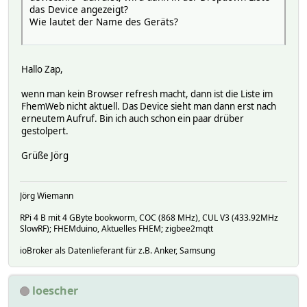
das Device angezeigt?
Wie lautet der Name des Geräts?
Hallo Zap,
wenn man kein Browser refresh macht, dann ist die Liste im
FhemWeb nicht aktuell. Das Device sieht man dann erst nach
erneutem Aufruf. Bin ich auch schon ein paar drüber
gestolpert.
Grüße Jörg
Jörg Wiemann
RPi 4 B mit 4 GByte bookworm, COC (868 MHz), CUL V3 (433.92MHz
SlowRF); FHEMduino, Aktuelles FHEM; zigbee2mqtt
ioBroker als Datenlieferant für z.B. Anker, Samsung
loescher