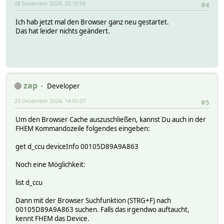
28 Dezember 2024, 20:10:58
#4
Ich hab jetzt mal den Browser ganz neu gestartet.
Das hat leider nichts geändert.
zap
Developer
29 Dezember 2024, 14:05:07
#5
Um den Browser Cache auszuschließen, kannst Du auch in der
FHEM Kommandozeile folgendes eingeben:
get d_ccu deviceInfo 00105D89A9A863
Noch eine Möglichkeit:
list d_ccu
Dann mit der Browser Suchfunktion (STRG+F) nach
00105D89A9A863 suchen. Falls das irgendwo auftaucht,
kennt FHEM das Device.