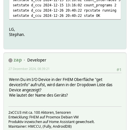
setstate d_ccu 2024-12-15 13:16:02 count_programs 2
setstate d_ccu 2024-12-26 20:40:22 rpcstate running
setstate d_ccu 2024-12-26 20:40:22 state OK
LG,
Stephan.
zap
Developer
27 Dezember 2024, 08:39:21
#1
Wenn Du im I/O Device in der FHEM Oberfläche "get
deviceInfo" aufrufst, wird dann in der Dropdown Liste das
Device angezeigt?
Wie lautet der Name des Geräts?
2xCCU3 mit ca. 100 Aktoren, Sensoren
Entwicklung: FHEM auf Proxmox Debian VM
Produktiv inzwischen auf Home Assistant gewechselt.
Maintainer: HMCCU, (Fully, AndroidDB)