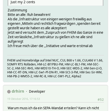
Just my 2 cents
Zustimmung
Bitte an alle: Ruh bewahren!
Als die ,Infrastruktur von einigen wenigen freiwillig aus
eigenen ,Mitteln und rechtlich fragwürdigen ,spenden bereit
gestellt wurde haben es alle akzeptiert
Jetzt wird versucht dem ,Zuspruch von FHEM das Ganze in eine
Zeit verlässliche,,Infrastruktur zu gießen ich ne alle sind
aufgeregt
Ich freue mich über die ,,Initiative und warte erstmal ab
FHEM und Homebridge auf Intel NUC, CUL 868 v 1.66, CUL466 V 1.66,
SOMFY RTS Rolläden, HM-LC-Bl1PBU-FM, HM-LC-BL1-FM, HM-SEC-
SC-2, HM-SEC-RHS, HM-WDS10-TH-O, HM-SEC-WDS-2, HM-Sen-LI-O,
HM-CC-RT-DN, HM-LC-Sw1-Pl-DN-R1, HM-SCI-3-FM, HM-Sec-Sir-WM,
HM-PB-2-WM55-2, HM-RC-8, HM-LC-SW1-PL2, Alpha2
drhirn
Developer
19 Oktober 2016, 17:16:53
#52
Warum muss ich da ein SEPA-Mandat erteilen? Kann ich nicht