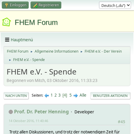
Einloggen
Registrieren
FHEM Forum
Hauptmenü
FHEM Forum
Allgemeine Informationen
FHEM e.V. - Der Verein
►
►
FHEM e.V. - Spende
►
FHEM e.V. - Spende
Begonnen von Mitch, 03 Oktober 2016, 11:33:23
1
2
3
5
Alle
Seiten
4
NACH UNTEN
BENUTZER-AKTIONEN
Prof. Dr. Peter Henning
Developer
14 Oktober 2016, 11:40:46
#45
Trotz allen Diskussionen, und trotz der notwendigen Zeit für