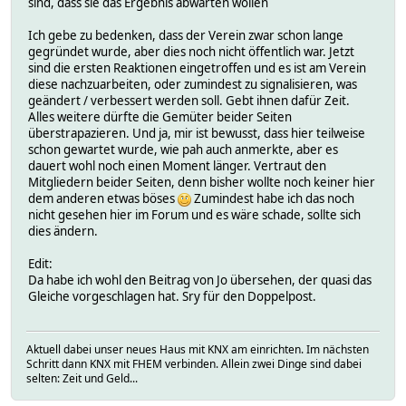
sind, dass sie das Ergebnis abwarten wollen
Ich gebe zu bedenken, dass der Verein zwar schon lange
gegründet wurde, aber dies noch nicht öffentlich war. Jetzt
sind die ersten Reaktionen eingetroffen und es ist am Verein
diese nachzuarbeiten, oder zumindest zu signalisieren, was
geändert / verbessert werden soll. Gebt ihnen dafür Zeit.
Alles weitere dürfte die Gemüter beider Seiten
überstrapazieren. Und ja, mir ist bewusst, dass hier teilweise
schon gewartet wurde, wie pah auch anmerkte, aber es
dauert wohl noch einen Moment länger. Vertraut den
Mitgliedern beider Seiten, denn bisher wollte noch keiner hier
dem anderen etwas böses
Zumindest habe ich das noch
nicht gesehen hier im Forum und es wäre schade, sollte sich
dies ändern.
Edit:
Da habe ich wohl den Beitrag von Jo übersehen, der quasi das
Gleiche vorgeschlagen hat. Sry für den Doppelpost.
Aktuell dabei unser neues Haus mit KNX am einrichten. Im nächsten
Schritt dann KNX mit FHEM verbinden. Allein zwei Dinge sind dabei
selten: Zeit und Geld...