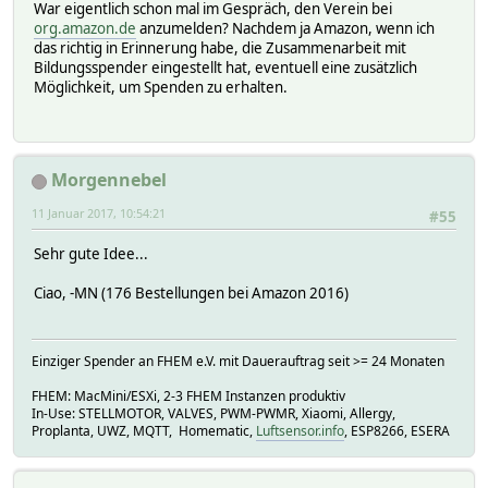
War eigentlich schon mal im Gespräch, den Verein bei
org.amazon.de
anzumelden? Nachdem ja Amazon, wenn ich
das richtig in Erinnerung habe, die Zusammenarbeit mit
Bildungsspender eingestellt hat, eventuell eine zusätzlich
Möglichkeit, um Spenden zu erhalten.
Morgennebel
11 Januar 2017, 10:54:21
#55
Sehr gute Idee...
Ciao, -MN (176 Bestellungen bei Amazon 2016)
Einziger Spender an FHEM e.V. mit Dauerauftrag seit >= 24 Monaten
FHEM: MacMini/ESXi, 2-3 FHEM Instanzen produktiv
In-Use: STELLMOTOR, VALVES, PWM-PWMR, Xiaomi, Allergy,
Proplanta, UWZ, MQTT, Homematic,
Luftsensor.info
, ESP8266, ESERA