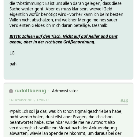
die "Abstimmung": Es ist uns allen daran gelegen, dass diese
Sache weiter geht. Aber es muss klar sein, wieviel Geld
eigentlich wofür benötigt wird - vorher kann ich beim besten
Willen nicht abschätzen, mit welcher Menge meines sauer
verdienten Geldes ich mich daran beteilige. Deshalb:
BITTE: Zahlen auf den Tisch. Nicht auf auf Heller und Cent
genau, aber in der richtigen Größenordnung.
LG
pah
rudolfkoenig
Administrator
14 Oktober 2016, 12:06:13
#46
@pah: Ich soll ja das, was ich schon zigmal geschrieben habe,
nicht wiederholen, du stellst aber Fragen, die ich schon
beantwortet habe, scheinbar wurde meine Antwort also
verdraengt: ich wollte ein Monat nach der Ankuendigung
abwarten, wieviel an Spende reinkommt, um daraus bei der