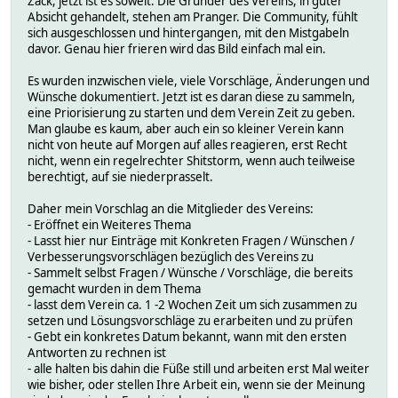
Zack, jetzt ist es soweit. Die Gründer des Vereins, in guter
Absicht gehandelt, stehen am Pranger. Die Community, fühlt
sich ausgeschlossen und hintergangen, mit den Mistgabeln
davor. Genau hier frieren wird das Bild einfach mal ein.
Es wurden inzwischen viele, viele Vorschläge, Änderungen und
Wünsche dokumentiert. Jetzt ist es daran diese zu sammeln,
eine Priorisierung zu starten und dem Verein Zeit zu geben.
Man glaube es kaum, aber auch ein so kleiner Verein kann
nicht von heute auf Morgen auf alles reagieren, erst Recht
nicht, wenn ein regelrechter Shitstorm, wenn auch teilweise
berechtigt, auf sie niederprasselt.
Daher mein Vorschlag an die Mitglieder des Vereins:
- Eröffnet ein Weiteres Thema
- Lasst hier nur Einträge mit Konkreten Fragen / Wünschen /
Verbesserungsvorschlägen bezüglich des Vereins zu
- Sammelt selbst Fragen / Wünsche / Vorschläge, die bereits
gemacht wurden in dem Thema
- lasst dem Verein ca. 1 -2 Wochen Zeit um sich zusammen zu
setzen und Lösungsvorschläge zu erarbeiten und zu prüfen
- Gebt ein konkretes Datum bekannt, wann mit den ersten
Antworten zu rechnen ist
- alle halten bis dahin die Füße still und arbeiten erst Mal weiter
wie bisher, oder stellen Ihre Arbeit ein, wenn sie der Meinung