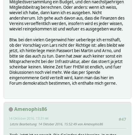
Mitgliedsversammlung ein Budget, und den naechstjaehrigen
Mitgliedsbeitrag berechnen. Oder anders: wenn ich weiss,
wieviel ich habe, dann kann ich es ausgeben. Nicht
andersherum. Ich gehe auch davon aus, dass die Finanzen des
Vereins veroeffentlich werden, insofern wird es jeder wissen,
wieviel reingekommen ist und wofuer es ausgegeben wurde.
Btw. bei den vielen Gegenwind hier ueberlege ich ernsthaft,
ob der Vorschlag von Lars nicht der Richtige ist: alles bleibt wie
jetzt, ich hinterlege mein Passwort bei Martin und Arno, und
bitte sie das auch zu tun. Dann hat zwar auch keiner sonst ein
Mitspracherecht bei der Infrastruktur, aber das stoert ja jetzt
scheinbar keinen. Meine Zeit fuer FHEM ist endlich, und fuer
Diskussionen noch viel mehr. Wie das per Spende
eingenommene Geld verteilt wird, kann man das hier im
Forum demokratisch bestimmen, ich enthalte mich gerne.
Amenophis86
14 Oktober 2016, 13:31:44
#47
Letzte Bearbeitung
: 14 Oktober 2016, 15:52:49 von Amenophis86