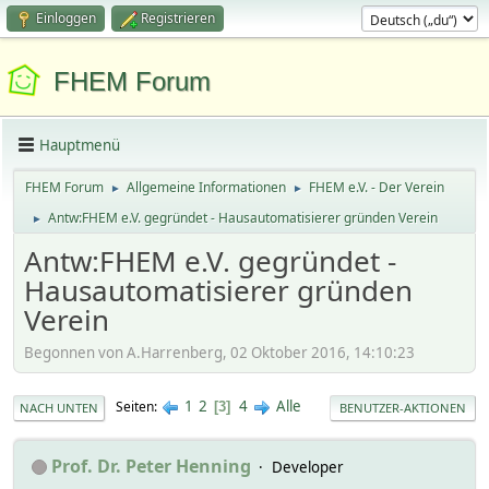
Einloggen
Registrieren
FHEM Forum
Hauptmenü
FHEM Forum
Allgemeine Informationen
FHEM e.V. - Der Verein
►
►
Antw:FHEM e.V. gegründet - Hausautomatisierer gründen Verein
►
Antw:FHEM e.V. gegründet -
Hausautomatisierer gründen
Verein
Begonnen von A.Harrenberg, 02 Oktober 2016, 14:10:23
1
2
4
Alle
Seiten
3
NACH UNTEN
BENUTZER-AKTIONEN
Prof. Dr. Peter Henning
Developer