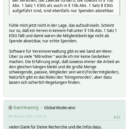
Bei Vereinen, die Zwecke fördern, die sowohl in § 10b
Abs. 1 Satz 1 EStG als auch in § 10b Abs. 1 Satz 8 EStG
aufgeführt sind, sind ebenfalls nur Spenden abziehbar.
Fühle mich jetzt nicht in der Lage, das aufzudröseln. Scheint
nur so, daß ein Verein in keinem Fall unter § 10b Abs. 1 Satz 1
EStG fällt und damit wären die Mitgliedsbeiträge nicht als
Spende absetzbar, nur echte Spenden.
Software für Vereinsverwaltung gibt es wie Sand am Meer.
Über zu viele "Mitredner" würde ich mir keine Gedanken
machen. Die Erfahrung zeigt, daß sowieso immer die Arbeit an
den gleichen hängen bleibt und die große Menge
schweigende, passive, Mitglieder sein wird (Fördermitglieder).
Natürlich gibt es das Risiko des "Königsmordes", aber dazu
lassen sich sicherlich Regelungen finden.
herrmannj
Global Moderator
09 Oktober 2016, 23:56:22
#42
vielen Dank für Deine Recherche und die Infos dazu.