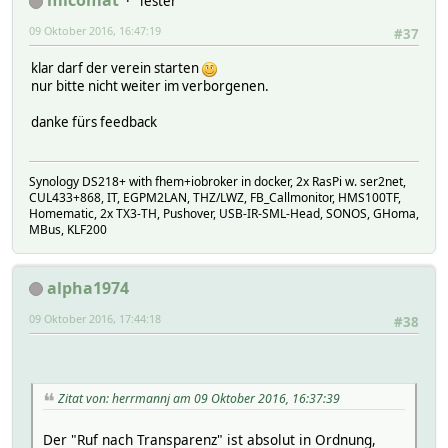
Tester
09 Oktober 2016, 16:47:19
#37
klar darf der verein starten
nur bitte nicht weiter im verborgenen.
danke fürs feedback
Synology DS218+ with fhem+iobroker in docker, 2x RasPi w. ser2net,
CUL433+868, IT, EGPM2LAN, THZ/LWZ, FB_Callmonitor, HMS100TF,
Homematic, 2x TX3-TH, Pushover, USB-IR-SML-Head, SONOS, GHoma,
MBus, KLF200
alpha1974
09 Oktober 2016, 17:44:18
#38
Zitat von: herrmannj am 09 Oktober 2016, 16:37:39
Der "Ruf nach Transparenz" ist absolut in Ordnung,