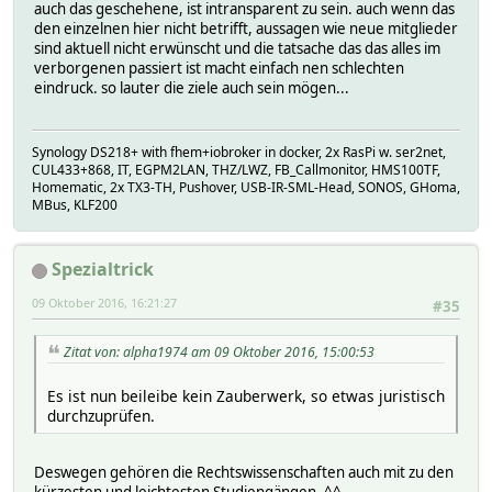
auch das geschehene, ist intransparent zu sein. auch wenn das
den einzelnen hier nicht betrifft, aussagen wie neue mitglieder
sind aktuell nicht erwünscht und die tatsache das das alles im
verborgenen passiert ist macht einfach nen schlechten
eindruck. so lauter die ziele auch sein mögen...
Synology DS218+ with fhem+iobroker in docker, 2x RasPi w. ser2net,
CUL433+868, IT, EGPM2LAN, THZ/LWZ, FB_Callmonitor, HMS100TF,
Homematic, 2x TX3-TH, Pushover, USB-IR-SML-Head, SONOS, GHoma,
MBus, KLF200
Spezialtrick
09 Oktober 2016, 16:21:27
#35
Zitat von: alpha1974 am 09 Oktober 2016, 15:00:53
Es ist nun beileibe kein Zauberwerk, so etwas juristisch
durchzuprüfen.
Deswegen gehören die Rechtswissenschaften auch mit zu den