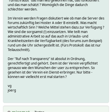
"rumschraubt" das man lieb gewonnen hat, das funktioniert
und das man schätzt ? Womöglich die Dinge dadurch
schlechter werden.
Im Verein werden Fragen diskutiert wie ob man die Server des
forums zukünftig bei Hoster A oder B einstellt. Was macht
wirtschaftlich Sinn ? Welche Mittel stehen dazu zur Verfügung ?
Wie sind die sorgsamst (!) einzusetzen. Wie teilt man
administrative Arbeit so auf das auch in Urlaubs- und
Krankheitszeiten die Verfügbarkeit (des forums zum Beispiel)
rund um die Uhr sichergestellt ist. (Fürs Protokoll: das ist nur
Teilausschnitt).
Der "Ruf nach Transparenz" ist absolut in Ordnung,
gerechtfertigt und gehört. Dem ist der Verein verpflichtet
genauso wie den Wünschen der user zu entsprechen. So
gesehen ist der Verein ein Dienst-erbringer. Nur bitte -
können wir vielleicht erst mal starten ?
vg
joerg
micomat