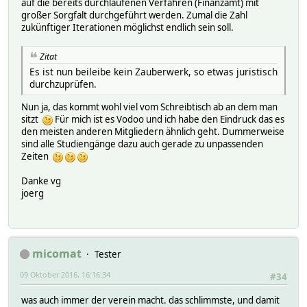
auf die bereits durchlaufenen Verfahren (Finanzamt) mit
großer Sorgfalt durchgeführt werden. Zumal die Zahl
zukünftiger Iterationen möglichst endlich sein soll.
Zitat
Es ist nun beileibe kein Zauberwerk, so etwas juristisch
durchzuprüfen.
Nun ja, das kommt wohl viel vom Schreibtisch ab an dem man
sitzt
Für mich ist es Vodoo und ich habe den Eindruck das es
den meisten anderen Mitgliedern ähnlich geht. Dummerweise
sind alle Studiengänge dazu auch gerade zu unpassenden
Zeiten
Danke vg
joerg
micomat
Tester
09 Oktober 2016, 16:16:34
#34
was auch immer der verein macht. das schlimmste, und damit