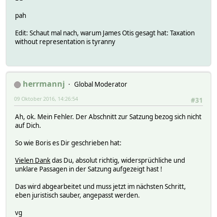
pah
Edit: Schaut mal nach, warum James Otis gesagt hat: Taxation
without representation is tyranny
herrmannj
Global Moderator
09 Oktober 2016, 14:26:54
#31
Ah, ok. Mein Fehler. Der Abschnitt zur Satzung bezog sich nicht
auf Dich.
So wie Boris es Dir geschrieben hat:
Vielen Dank
das Du, absolut richtig, widersprüchliche und
unklare Passagen in der Satzung aufgezeigt hast !
Das wird abgearbeitet und muss jetzt im nächsten Schritt,
eben juristisch sauber, angepasst werden.
vg