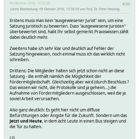
09 Oktober 2016, 13:53:26
#30
Letzte Bearbeitung
: 09 Oktober 2016, 13:56:50 von Prof. Dr. Peter Henning
Erstens muss man kein "ausgewiesener Jurist" sein, um eine
Satzung juristisch zu bewerten. Dass "ausgewiesene Juristen"
überbewertet sind, habt Ihr selbst gemerkt.Praxiswissen zählt
dabei deutlich mehr.
Zweitens habe ich sehr klar und deutlich auf Fehler der
Satzung hingewiesen, noch einmal muss ich das wirklich nicht
schreiben.
Drittens: Die Mitglieder halten sich jetzt schon nicht an diese
Satzung - die enthält nämlich die Möglichkeit der
Fördermitgliedschaft. Gleichzeitig aber wird (durch Beschluss ?
Das wissen wir nicht, die Protokolle sind ja geheim...) die
Aufnahme von Fördermitgliedern ausgeschlossen, weil die ja
soviel Arbeit verursachen.
Also ganz deutlich: Es geht hier nicht um diffuse
Befürchtungen oder Ängste für die Zukunft. Sondern um das
Jetzt und Heute
, in dem acht Leute in einen Bus steigen und
die Tür zu halten.
LG