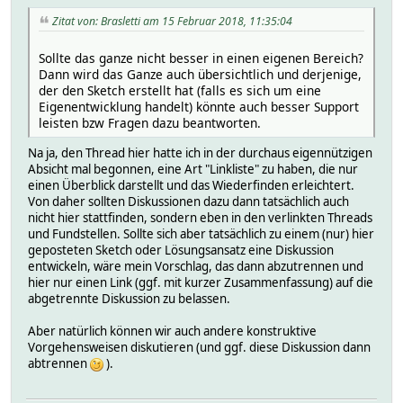
if (diffHum > HUMI_TRANSMIT_THRESHOLD || tx) {
send(msgHum.set(humidity));
Zitat von: Brasletti am 15 Februar 2018, 11:35:04
lastHumidity = humidity;
measureCount = 0;
Sollte das ganze nicht besser in einen eigenen Bereich?
DEBUG_PRINTLN("H sent!");
Dann wird das Ganze auch übersichtlich und derjenige,
}
der den Sketch erstellt hat (falls es sich um eine
Eigenentwicklung handelt) könnte auch besser Support
// get the battery Voltage
leisten bzw Fragen dazu beantworten.
int sensorValue = analogRead(BATTERY_SENSE_PIN);
Serial.println(sensorValue);
Na ja, den Thread hier hatte ich in der durchaus eigennützigen
// 1M, 470K divider across battery and using internal ADC
Absicht mal begonnen, eine Art "Linkliste" zu haben, die nur
// Sense point is bypassed with 0.1 uF cap to reduce nois
einen Überblick darstellt und das Wiederfinden erleichtert.
// ((1e6+470e3)/470e3)*1.1 = Vmax = 3.44 Volts
Von daher sollten Diskussionen dazu dann tatsächlich auch
// 3.44/1023 = Volts per bit = 0.003363075
nicht hier stattfinden, sondern eben in den verlinkten Threads
float batteryV = sensorValue * 0.004106;
und Fundstellen. Sollte sich aber tatsächlich zu einem (nur) hier
int batteryPcnt = sensorValue / 10;
geposteten Sketch oder Lösungsansatz eine Diskussion
Serial.print("Battery Voltage: ");
entwickeln, wäre mein Vorschlag, das dann abzutrennen und
Serial.print(batteryV);
hier nur einen Link (ggf. mit kurzer Zusammenfassung) auf die
Serial.println(" V");
abgetrennte Diskussion zu belassen.
Serial.print("Battery percent: ");
Serial.print(batteryPcnt);
Aber natürlich können wir auch andere konstruktive
Serial.println(" %");
Vorgehensweisen diskutieren (und ggf. diese Diskussion dann
abtrennen
).
// Power up radio after sleep
sendBatteryLevel(batteryPcnt);