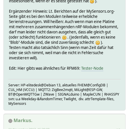
insbesondere, wenn er es selbst getestet hat
).
Ergänzender Hinweis: Lt. Berichten auf der MySensors.org-
Seite gibt es bei den Modulen teilweise erhebliche
Serienstreuungen. Will heißen: Auch wenn man eine Platine
mit mehreren zusammenhängenden nRF-Modulen bekommt,
darf man leider nicht davon ausgehen, dass alle gleich gut
(oder schlecht) funktionieren
. (Jedenfalls, wenn es keine
"Blob"-Module sind, die sind zuverlässig schlecht
).
Testen macht also tatsächlich Sinn (wenn man Zeit dafür hat
oder sie sich nimmt, weil man die nicht in Fehlersuche
investieren will).
Edit: Hier gibts was ähnliches für RFM69:
Tester-Node
Server: HP-elitedesk@Debian 13, aktuelles FHEM@ConfigDB |
CUL_HM (VCCU) | MQTT2: ZigBee2mqtt, MiLight@ESP-GW,
BT@OpenMQTTGw | ZWave | SIGNALduino | MapleCUN | RHASSPY
svn: u.a Weekday-&RandomTimer, Twilight, div. attrTemplate-files,
MySensors
Markus.