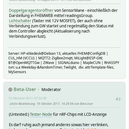
Doppelgaragentoröffner
von SensorMane - einschließlich der
Darstellung in FHEMWEB mittel readingsGroup.
Lichtschalter
(Taster mit 12V MOSFET), der auch ohne
Verbindung zum GW startet und regelmäßig den Status mit
dem Controller abgleicht (Aktualisierung nach
Verbindungsverlust).
Server: HP-elitedesk@Debian 13, aktuelles FHEM@ConfigDB |
CUL_HM (VCCU) | MQTT2: ZigBee2mqtt, MiLight@ESP-GW,
BT@OpenMQTTGw | ZWave | SIGNALduino | MapleCUN | RHASSPY
svn: u.a Weekday-&RandomTimer, Twilight, div. attrTemplate-files,
MySensors
Beta-User
Moderator
13 Oktober 2017, 07:52:49
#2
Letzte Bearbeitung
: 19 Oktober 2017, 14:29:08 von Beta-User
(Untested:)
Tester-Node
für nRF-Chips mit LCD-Anzeige
Es darf ruhig auch jemand anderes sowas hier verlinken,