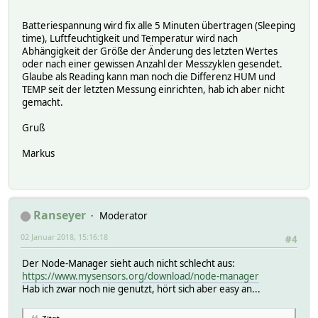
#define DEBUG_PRINTLN(x) Serial.println(x)
#else
Batteriespannung wird fix alle 5 Minuten übertragen (Sleeping
#define DEBUG_SERIAL(x)
time), Luftfeuchtigkeit und Temperatur wird nach
#define DEBUG_PRINT(x)
Abhängigkeit der Größe der Änderung des letzten Wertes
#define DEBUG_PRINTLN(x)
oder nach einer gewissen Anzahl der Messzyklen gesendet.
#endif
Glaube als Reading kann man noch die Differenz HUM und
TEMP seit der letzten Messung einrichten, hab ich aber nicht
#define CHILD_ID_TEMP 0
gemacht.
#define CHILD_ID_HUM 1
#define VOLTAGE_CHILD_ID 3
Gruß
//#define SLEEP_TIME 5000 // 5s for DEBUG
#define SLEEP_TIME 300000 // 5 min
Markus
#define FORCE_TRANSMIT_CYCLE 6 // 5min*12=1/hour, 5min*3
#define HUMI_TRANSMIT_THRESHOLD 3.0 // THRESHOLD tells ho
#define TEMP_TRANSMIT_THRESHOLD 0.5
#define AVERAGES 2
Ranseyer
Moderator
int measureCount = 0;
02 Januar 2018, 15:16:18
float lastTemperature = -100;
#4
int lastHumidity = -100;
Der Node-Manager sieht auch nicht schlecht aus:
https://www.mysensors.org/download/node-manager
RunningAverage raHum(AVERAGES);
Hab ich zwar noch nie genutzt, hört sich aber easy an...
SI7021 humiditySensor;
MyMessage msgTemp(CHILD_ID_TEMP,V_TEMP); // Initialize te