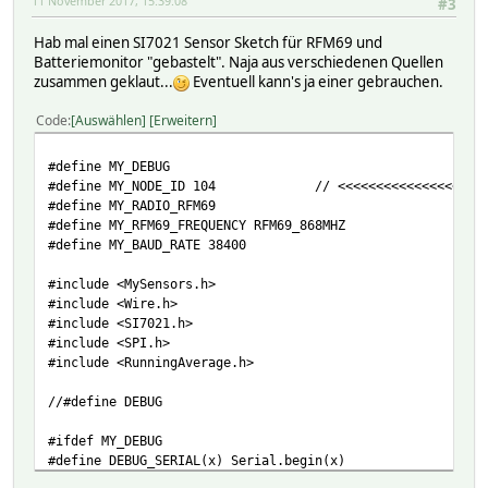
11 November 2017, 15:39:08
#3
Hab mal einen SI7021 Sensor Sketch für RFM69 und
Batteriemonitor "gebastelt". Naja aus verschiedenen Quellen
zusammen geklaut...
Eventuell kann's ja einer gebrauchen.
Code
Auswählen
Erweitern
#define MY_DEBUG
#define MY_NODE_ID 104 // <<<<<<<<<<<<<<<<<<<<<
#define MY_RADIO_RFM69
#define MY_RFM69_FREQUENCY RFM69_868MHZ
#define MY_BAUD_RATE 38400
#include <MySensors.h>
#include <Wire.h>
#include <SI7021.h>
#include <SPI.h>
#include <RunningAverage.h>
//#define DEBUG
#ifdef MY_DEBUG
#define DEBUG_SERIAL(x) Serial.begin(x)
#define DEBUG_PRINT(x) Serial.print(x)