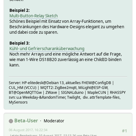
Beispiel 2:
Multi-Button-Relay Sketch
Schönes Beispiel mit Einsatz von Array-Funktionen, um
Beschränkungen des Hardware-Designs elegant zu umgehen
und dabei code zu sparen.
Beispiel 3:
Kühl- und Gefrierscharanküberwachung
Noch mehr Arrays und eine mögliche Antwort auf die Frage,
wie man 1-Wire DS18B20 zuverlässig an eine ChildID binden
kann.
Server: HP-elitedesk@Debian 13, aktuelles FHEM@ConfigDB |
CUL_HM (VCCU) | MQTT2: ZigBee2mqtt, MiLight@ESP-GW,
BT@OpenMQTTGw | ZWave | SIGNALduino | MapleCUN | RHASSPY
svn: u.a Weekday-&RandomTimer, Twilight, div. attrTemplate-files,
MySensors
Beta-User
Moderator
06 August 2017, 16:22:34
#1
Letzte Bearbeitung
: 10 August 2017, 13:11:26 von Beta-User