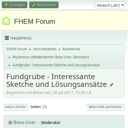
Einloggen
Registrieren
FHEM Forum
Hauptmenü
FHEM Forum
Verschiedenes
Bastelecke
►
►
MySensors
(Moderatoren:
Beta-User
,
Ranseyer
)
►
Fundgrube - Interessante Sketche und Lösungsansätze
►
Fundgrube - Interessante
Sketche und Lösungsansätze
Begonnen von Beta-User, 26 Juli 2017, 14:06:18
Seiten
1
NACH UNTEN
BENUTZER-AKTIONEN
Beta-User
Moderator