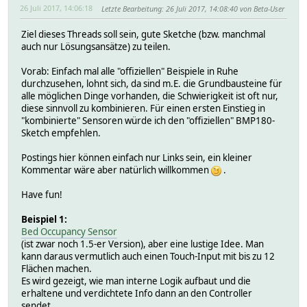
26 Juli 2017, 14:06:18
Letzte Bearbeitung
: 26 Juli 2017, 14:08:40 von Beta-User
Ziel dieses Threads soll sein, gute Sketche (bzw. manchmal
auch nur Lösungsansätze) zu teilen.
Vorab: Einfach mal alle "offiziellen" Beispiele in Ruhe
durchzusehen, lohnt sich, da sind m.E. die Grundbausteine für
alle möglichen Dinge vorhanden, die Schwierigkeit ist oft nur,
diese sinnvoll zu kombinieren. Für einen ersten Einstieg in
"kombinierte" Sensoren würde ich den "offiziellen" BMP180-
Sketch empfehlen.
Postings hier können einfach nur Links sein, ein kleiner
Kommentar wäre aber natürlich willkommen
.
Have fun!
Beispiel 1:
Bed Occupancy Sensor
(ist zwar noch 1.5-er Version), aber eine lustige Idee. Man
kann daraus vermutlich auch einen Touch-Input mit bis zu 12
Flächen machen.
Es wird gezeigt, wie man interne Logik aufbaut und die
erhaltene und verdichtete Info dann an den Controller
sendet.