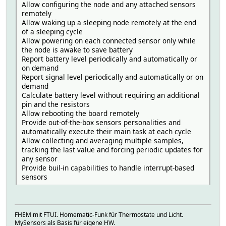
Allow configuring the node and any attached sensors
}
remotely
Allow waking up a sleeping node remotely at the end
void loop() {
of a sleeping cycle
Allow powering on each connected sensor only while
measureCount ++;
the node is awake to save battery
bool forceTransmit = false;
Report battery level periodically and automatically or
on demand
Report signal level periodically and automatically or on
if (measureCount > FORCE_TRANSMIT_CYCLE) {
demand
forceTransmit = true;
Calculate battery level without requiring an additional
}
pin and the resistors
sendTempHumidityMeasurements(forceTransmit);
Allow rebooting the board remotely
/*
Provide out-of-the-box sensors personalities and
// Read and print internal temp
automatically execute their main task at each cycle
float temperature0 = static_cast<float>(static_cast<int>
Allow collecting and averaging multiple samples,
DEBUG_PRINT("Internal Temp: "); DEBUG_PRINT(tempera
tracking the last value and forcing periodic updates for
*/
any sensor
Provide buil-in capabilities to handle interrupt-based
sleep(SLEEP_TIME);
sensors
}
/*********************************************
* * Sends temperature and humidity from Si7021 sensor
FHEM mit FTUI. Homematic-Funk für Thermostate und Licht.
* Parameters
MySensors als Basis für eigene HW.
* - force : Forces transmission of a value (even if it's 