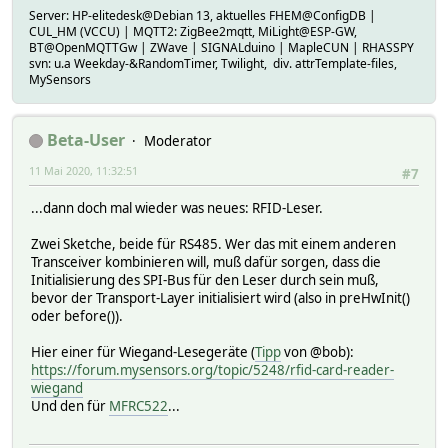
send(voltageMsg.set(batteryV,2));
Server: HP-elitedesk@Debian 13, aktuelles FHEM@ConfigDB |
oldBatteryPcnt = batteryPcnt;
CUL_HM (VCCU) | MQTT2: ZigBee2mqtt, MiLight@ESP-GW,
oldBatteryV = batteryV;
BT@OpenMQTTGw | ZWave | SIGNALduino | MapleCUN | RHASSPY
svn: u.a Weekday-&RandomTimer, Twilight, div. attrTemplate-files,
MySensors
}
Beta-User
Moderator
11 Mai 2020, 11:32:51
#7
...dann doch mal wieder was neues: RFID-Leser.
Zwei Sketche, beide für RS485. Wer das mit einem anderen
Transceiver kombinieren will, muß dafür sorgen, dass die
Initialisierung des SPI-Bus für den Leser durch sein muß,
bevor der Transport-Layer initialisiert wird (also in preHwInit()
oder before()).
Hier einer für Wiegand-Lesegeräte (
Tipp
von @bob):
https://forum.mysensors.org/topic/5248/rfid-card-reader-
wiegand
Und den für
MFRC522
...