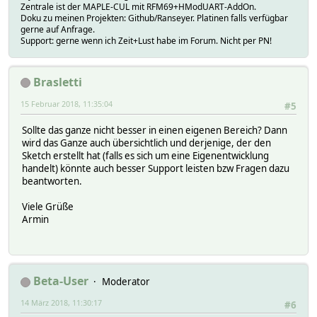
Zentrale ist der MAPLE-CUL mit RFM69+HModUART-AddOn.
*********************************************/
Doku zu meinen Projekten: Github/Ranseyer. Platinen falls verfügbar
gerne auf Anfrage.
void sendTempHumidityMeasurements(bool force) {
Support: gerne wenn ich Zeit+Lust habe im Forum. Nicht per PN!
bool tx = force;
si7021_env data = humiditySensor.getHumidityAndTemperat
Brasletti
float temperature = data.celsiusHundredths / 100.0;
15 Februar 2018, 11:35:04
#5
DEBUG_PRINT("T: ");DEBUG_PRINTLN(temperature);
float diffTemp = abs(lastTemperature - temperature);
Sollte das ganze nicht besser in einen eigenen Bereich? Dann
DEBUG_PRINT(F("TempDiff :"));DEBUG_PRINTLN(diffTemp);
wird das Ganze auch übersichtlich und derjenige, der den
if (diffTemp > TEMP_TRANSMIT_THRESHOLD || tx) {
Sketch erstellt hat (falls es sich um eine Eigenentwicklung
send(msgTemp.set(temperature,1));
handelt) könnte auch besser Support leisten bzw Fragen dazu
lastTemperature = temperature;
beantworten.
measureCount = 0;
DEBUG_PRINTLN("T sent!");
Viele Grüße
}
Armin
int humidity = data.humidityPercent;
DEBUG_PRINT("H: ");DEBUG_PRINTLN(humidity);
raHum.addValue(humidity);
Beta-User
humidity = raHum.getAverage(); // MA sample imply reaso
Moderator
float diffHum = abs(lastHumidity - humidity);
14 März 2018, 11:30:17
#6
DEBUG_PRINT(F("HumDiff :"));DEBUG_PRINTLN(diffHum);