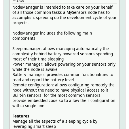
Zitat
MyMessage msgHum(CHILD_ID_HUM,V_HUM);
NodeManager is intended to take care on your behalf
MyMessage voltageMsg(VOLTAGE_CHILD_ID, V_VOLTAGE);
of all those common tasks a MySensors node has to
accomplish, speeding up the development cycle of your
int BATTERY_SENSE_PIN = A0; // select the input pin for t
projects.
int oldBatteryPcnt = 0;
float oldBatteryV = 0;
NodeManager includes the following main
components:
void presentation()
{
Sleep manager: allows managing automatically the
sendSketchInfo("SI7021-Powermonitor", "1.0 09.11.17");
complexity behind battery-powered sensors spending
present(CHILD_ID_TEMP, S_TEMP); // Present sensor to c
most of their time sleeping
present(CHILD_ID_HUM, S_HUM);
Power manager: allows powering on your sensors only
present(VOLTAGE_CHILD_ID, S_MULTIMETER);
while the node is awake
// metric = getControllerConfig().isMetric;
Battery manager: provides common functionalities to
analogReference(INTERNAL);
read and report the battery level
}
Remote configuration: allows configuring remotely the
node without the need to have physical access to it
Built-in sensors: for the most common sensors,
void setup() {
provide embedded code so to allow their configuration
DEBUG_SERIAL(38400); // <<<<<<<<<<<<<<<<<<<<<<<<<< Not
with a single line
DEBUG_PRINTLN("Serial started");
delay(500); // Allow time for radio if power useed as r
Features
DEBUG_PRINT("Node and "); DEBUG_PRINTLN("3 children pre
Manage all the aspects of a sleeping cycle by
raHum.clear();
leveraging smart sleep